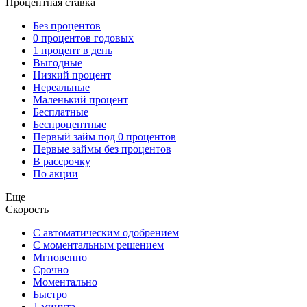
Процентная ставка
Без процентов
0 процентов годовых
1 процент в день
Выгодные
Низкий процент
Нереальные
Маленький процент
Бесплатные
Беспроцентные
Первый займ под 0 процентов
Первые займы без процентов
В рассрочку
По акции
Еще
Скорость
С автоматическим одобрением
С моментальным решением
Мгновенно
Срочно
Моментально
Быстро
1 минута