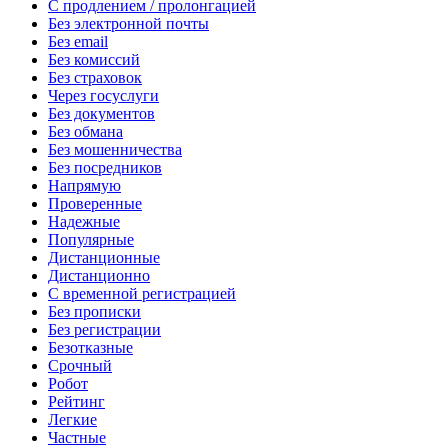
С продлением / пролонгацией
Без электронной почты
Без email
Без комиссий
Без страховок
Через госуслуги
Без документов
Без обмана
Без мошенничества
Без посредников
Напрямую
Проверенные
Надежные
Популярные
Дистанционные
Дистанционно
С временной регистрацией
Без прописки
Без регистрации
Безотказные
Срочный
Робот
Рейтинг
Легкие
Частные