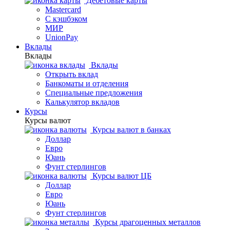
Дебетовые карты
Mastercard
С кэшбэком
МИР
UnionPay
Вклады
Вклады
Вклады
Открыть вклад
Банкоматы и отделения
Специальные предложения
Калькулятор вкладов
Курсы
Курсы валют
Курсы валют в банках
Доллар
Евро
Юань
Фунт стерлингов
Курсы валют ЦБ
Доллар
Евро
Юань
Фунт стерлингов
Курсы драгоценных металлов