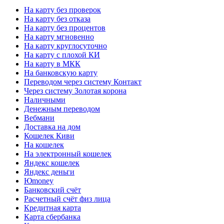
На карту без проверок
На карту без отказа
На карту без процентов
На карту мгновенно
На карту круглосуточно
На карту с плохой КИ
На карту в МКК
На банковскую карту
Переводом через систему Контакт
Через систему Золотая корона
Наличными
Денежным переводом
Вебмани
Доставка на дом
Кошелек Киви
На кошелек
На электронный кошелек
Яндекс кошелек
Яндекс деньги
Юmoney
Банковский счёт
Расчетный счёт физ лица
Кредитная карта
Карта сбербанка