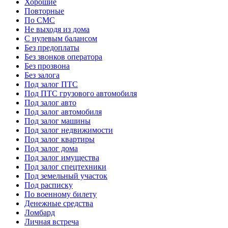
Хорошие
Повторные
По СМС
Не выходя из дома
С нулевым балансом
Без предоплаты
Без звонков оператора
Без прозвона
Без залога
Под залог ПТС
Под ПТС грузового автомобиля
Под залог авто
Под залог автомобиля
Под залог машины
Под залог недвижимости
Под залог квартиры
Под залог дома
Под залог имущества
Под залог спецтехники
Под земельный участок
Под расписку
По военному билету
Денежные средства
Ломбард
Личная встреча