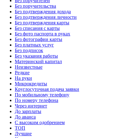
Без поручителей
Без поручительства
Без подтверждения дохода
Без подтверждения личности
Без подтверждения карты
Без списания с карты
Без фото паспорта в руках
Без фотографии карты
Без платных услуг
Без подписок
Без указания работы
Материнский капитал
Неизвестные
Редкие
На руки
Микрокредиты
Круглосуточная подача заявки
По мобильному телефону
По номеру телефона
Через интернет
До зарплаты
До аванса
С высоким одобрением
ТОП
Лучшие