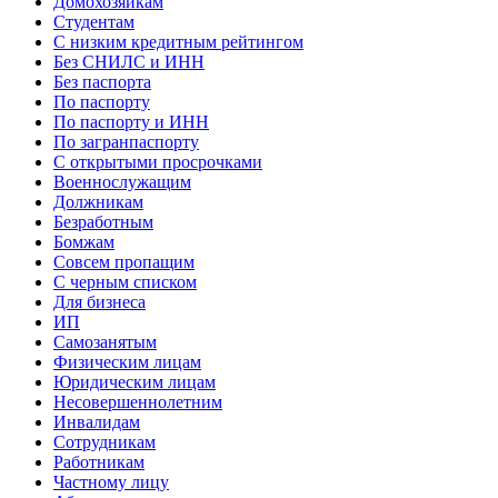
Домохозяйкам
Студентам
С низким кредитным рейтингом
Без СНИЛС и ИНН
Без паспорта
По паспорту
По паспорту и ИНН
По загранпаспорту
С открытыми просрочками
Военнослужащим
Должникам
Безработным
Бомжам
Совсем пропащим
С черным списком
Для бизнеса
ИП
Самозанятым
Физическим лицам
Юридическим лицам
Несовершеннолетним
Инвалидам
Сотрудникам
Работникам
Частному лицу