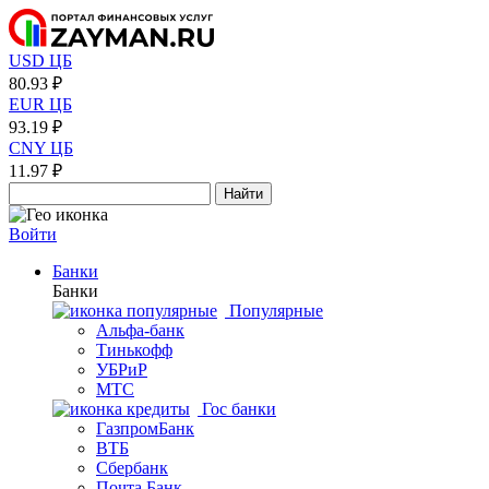
USD ЦБ
80.93 ₽
EUR ЦБ
93.19 ₽
CNY ЦБ
11.97 ₽
Найти
Войти
Банки
Банки
Популярные
Альфа-банк
Тинькофф
УБРиР
МТС
Гос банки
ГазпромБанк
ВТБ
Сбербанк
Почта Банк