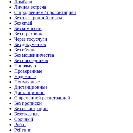
Ломбард
Личная встреча
С продлением / пролонгацией
Без электронной почты
Без email
Без комиссий
Без страховок
Через госуслуги
Без документов
Без обмана
Без мошенничества
Без посредников
Напрямую
Проверенные
Надежные
Популярные
Дистанционные
Дистанционно
С временной регистрацией
Без прописки
Без регистрации
Безотказные
Срочный
Робот
Рейтинг