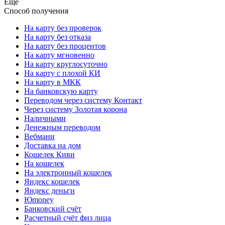
Еще
Способ получения
На карту без проверок
На карту без отказа
На карту без процентов
На карту мгновенно
На карту круглосуточно
На карту с плохой КИ
На карту в МКК
На банковскую карту
Переводом через систему Контакт
Через систему Золотая корона
Наличными
Денежным переводом
Вебмани
Доставка на дом
Кошелек Киви
На кошелек
На электронный кошелек
Яндекс кошелек
Яндекс деньги
Юmoney
Банковский счёт
Расчетный счёт физ лица