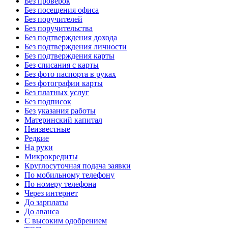
Без проверок
Без посещения офиса
Без поручителей
Без поручительства
Без подтверждения дохода
Без подтверждения личности
Без подтверждения карты
Без списания с карты
Без фото паспорта в руках
Без фотографии карты
Без платных услуг
Без подписок
Без указания работы
Материнский капитал
Неизвестные
Редкие
На руки
Микрокредиты
Круглосуточная подача заявки
По мобильному телефону
По номеру телефона
Через интернет
До зарплаты
До аванса
С высоким одобрением