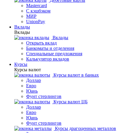
Дебетовые карты
Mastercard
С кэшбэком
МИР
UnionPay
Вклады
Вклады
Вклады
Открыть вклад
Банкоматы и отделения
Специальные предложения
Калькулятор вкладов
Курсы
Курсы валют
Курсы валют в банках
Доллар
Евро
Юань
Фунт стерлингов
Курсы валют ЦБ
Доллар
Евро
Юань
Фунт стерлингов
Курсы драгоценных металлов