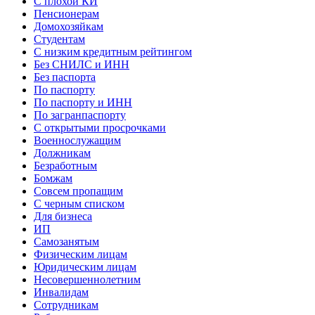
С плохой КИ
Пенсионерам
Домохозяйкам
Студентам
С низким кредитным рейтингом
Без СНИЛС и ИНН
Без паспорта
По паспорту
По паспорту и ИНН
По загранпаспорту
С открытыми просрочками
Военнослужащим
Должникам
Безработным
Бомжам
Совсем пропащим
С черным списком
Для бизнеса
ИП
Самозанятым
Физическим лицам
Юридическим лицам
Несовершеннолетним
Инвалидам
Сотрудникам