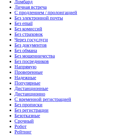
Ломбард
Личная встреча
С продлением / пролонгацией
Без электронной почты
Без email
Без комиссий
Без страховок
Через госуслуги
Без документов
Без обмана
Без мошенничества
Без посредников
Напрямую
Проверенные
Надежные
Популярные
Дистанционные
Дистанционно
С временной регистрацией
Без прописки
Без регистрации
Безотказные
Срочный
Робот
Рейтинг