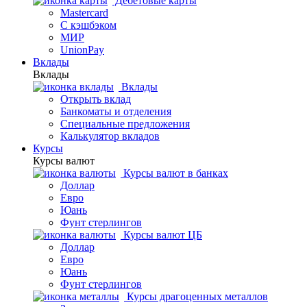
Дебетовые карты
Mastercard
С кэшбэком
МИР
UnionPay
Вклады
Вклады
Вклады
Открыть вклад
Банкоматы и отделения
Специальные предложения
Калькулятор вкладов
Курсы
Курсы валют
Курсы валют в банках
Доллар
Евро
Юань
Фунт стерлингов
Курсы валют ЦБ
Доллар
Евро
Юань
Фунт стерлингов
Курсы драгоценных металлов