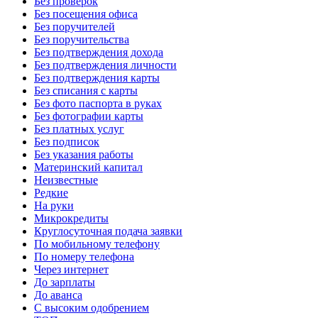
Без проверок
Без посещения офиса
Без поручителей
Без поручительства
Без подтверждения дохода
Без подтверждения личности
Без подтверждения карты
Без списания с карты
Без фото паспорта в руках
Без фотографии карты
Без платных услуг
Без подписок
Без указания работы
Материнский капитал
Неизвестные
Редкие
На руки
Микрокредиты
Круглосуточная подача заявки
По мобильному телефону
По номеру телефона
Через интернет
До зарплаты
До аванса
С высоким одобрением