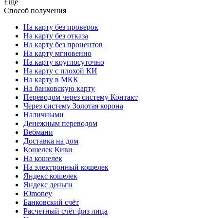
Еще
Способ получения
На карту без проверок
На карту без отказа
На карту без процентов
На карту мгновенно
На карту круглосуточно
На карту с плохой КИ
На карту в МКК
На банковскую карту
Переводом через систему Контакт
Через систему Золотая корона
Наличными
Денежным переводом
Вебмани
Доставка на дом
Кошелек Киви
На кошелек
На электронный кошелек
Яндекс кошелек
Яндекс деньги
Юmoney
Банковский счёт
Расчетный счёт физ лица