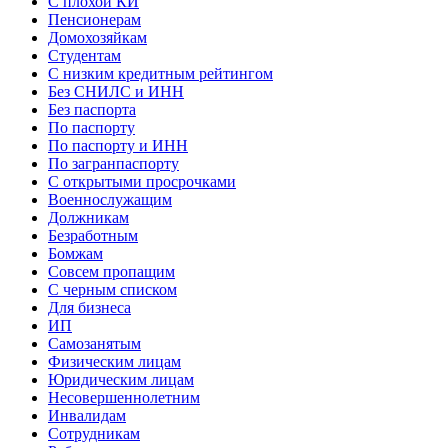
С плохой КИ
Пенсионерам
Домохозяйкам
Студентам
С низким кредитным рейтингом
Без СНИЛС и ИНН
Без паспорта
По паспорту
По паспорту и ИНН
По загранпаспорту
С открытыми просрочками
Военнослужащим
Должникам
Безработным
Бомжам
Совсем пропащим
С черным списком
Для бизнеса
ИП
Самозанятым
Физическим лицам
Юридическим лицам
Несовершеннолетним
Инвалидам
Сотрудникам