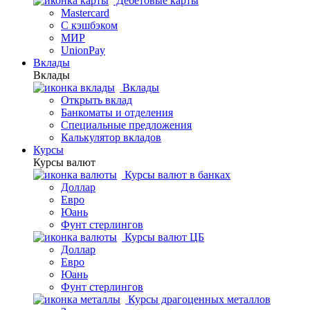
Дебетовые карты
Mastercard
С кэшбэком
МИР
UnionPay
Вклады
Вклады
Вклады
Открыть вклад
Банкоматы и отделения
Специальные предложения
Калькулятор вкладов
Курсы
Курсы валют
Курсы валют в банках
Доллар
Евро
Юань
Фунт стерлингов
Курсы валют ЦБ
Доллар
Евро
Юань
Фунт стерлингов
Курсы драгоценных металлов