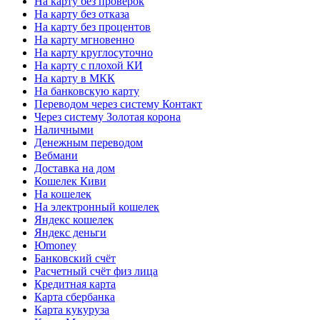
На карту без проверок
На карту без отказа
На карту без процентов
На карту мгновенно
На карту круглосуточно
На карту с плохой КИ
На карту в МКК
На банковскую карту
Переводом через систему Контакт
Через систему Золотая корона
Наличными
Денежным переводом
Вебмани
Доставка на дом
Кошелек Киви
На кошелек
На электронный кошелек
Яндекс кошелек
Яндекс деньги
Юmoney
Банковский счёт
Расчетный счёт физ лица
Кредитная карта
Карта сбербанка
Карта кукуруза