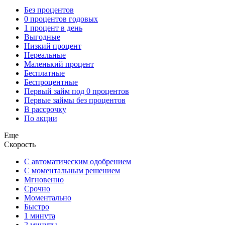
Без процентов
0 процентов годовых
1 процент в день
Выгодные
Низкий процент
Нереальные
Маленький процент
Бесплатные
Беспроцентные
Первый займ под 0 процентов
Первые займы без процентов
В рассрочку
По акции
Еще
Скорость
С автоматическим одобрением
С моментальным решением
Мгновенно
Срочно
Моментально
Быстро
1 минута
2 минуты