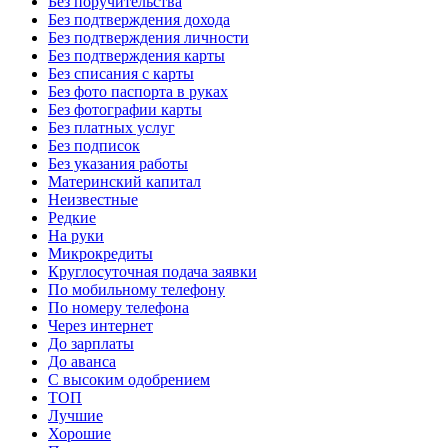
Без поручительства
Без подтверждения дохода
Без подтверждения личности
Без подтверждения карты
Без списания с карты
Без фото паспорта в руках
Без фотографии карты
Без платных услуг
Без подписок
Без указания работы
Материнский капитал
Неизвестные
Редкие
На руки
Микрокредиты
Круглосуточная подача заявки
По мобильному телефону
По номеру телефона
Через интернет
До зарплаты
До аванса
С высоким одобрением
ТОП
Лучшие
Хорошие