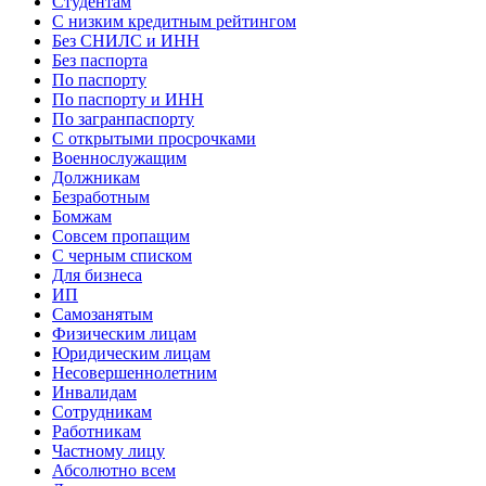
Студентам
С низким кредитным рейтингом
Без СНИЛС и ИНН
Без паспорта
По паспорту
По паспорту и ИНН
По загранпаспорту
С открытыми просрочками
Военнослужащим
Должникам
Безработным
Бомжам
Совсем пропащим
С черным списком
Для бизнеса
ИП
Самозанятым
Физическим лицам
Юридическим лицам
Несовершеннолетним
Инвалидам
Сотрудникам
Работникам
Частному лицу
Абсолютно всем