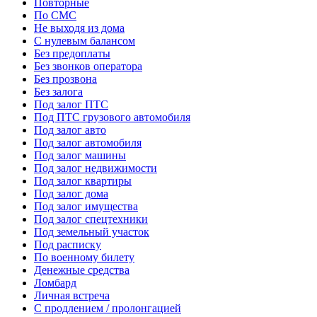
Повторные
По СМС
Не выходя из дома
С нулевым балансом
Без предоплаты
Без звонков оператора
Без прозвона
Без залога
Под залог ПТС
Под ПТС грузового автомобиля
Под залог авто
Под залог автомобиля
Под залог машины
Под залог недвижимости
Под залог квартиры
Под залог дома
Под залог имущества
Под залог спецтехники
Под земельный участок
Под расписку
По военному билету
Денежные средства
Ломбард
Личная встреча
С продлением / пролонгацией