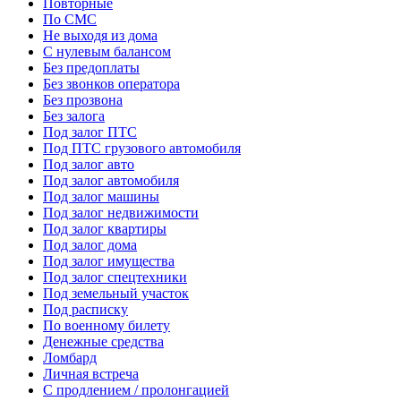
Повторные
По СМС
Не выходя из дома
С нулевым балансом
Без предоплаты
Без звонков оператора
Без прозвона
Без залога
Под залог ПТС
Под ПТС грузового автомобиля
Под залог авто
Под залог автомобиля
Под залог машины
Под залог недвижимости
Под залог квартиры
Под залог дома
Под залог имущества
Под залог спецтехники
Под земельный участок
Под расписку
По военному билету
Денежные средства
Ломбард
Личная встреча
С продлением / пролонгацией