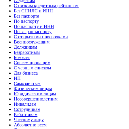
Студентам
С низким кредитным рейтингом
Без СНИЛС и ИНН
Без паспорта
По паспорту
По паспорту и ИНН
По загранпаспорту
С открытыми просрочками
Военнослужащим
Должникам
Безработным
Бомжам
Совсем пропащим
С черным списком
Для бизнеса
ИП
Самозанятым
Физическим лицам
Юридическим лицам
Несовершеннолетним
Инвалидам
Сотрудникам
Работникам
Частному лицу
Абсолютно всем