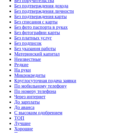
Без поручительства
Без подтверждения дохода
Без подтверждения личности
Без подтверждения карты
Без списания с карты
Без фото паспорта в руках
Без фотографии карты
Без платных услуг
Без подписок
Без указания работы
Материнский капитал
Неизвестные
Редкие
На руки
Микрокредиты
Круглосуточная подача заявки
По мобильному телефону
По номеру телефона
Через интернет
До зарплаты
До аванса
С высоким одобрением
ТОП
Лучшие
Хорошие