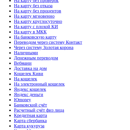
На карту без проверок
На карту без отказа
На карту без процентов
На карту мгновенно
На карту круглосуточно
На карту с плохой КИ
На карту в МКК
На банковскую карту
Переводом через систему Контакт
Через систему Золотая корона
Наличными
Денежным переводом
Вебмани
Доставка на дом
Кошелек Киви
На кошелек
На электронный кошелек
Яндекс кошелек
Яндекс деньги
Юmoney
Банковский счёт
Расчетный счёт физ лица
Кредитная карта
Карта сбербанка
Карта кукуруза