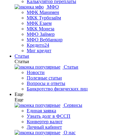
Калькулятор переплаты
МФО
МФК Манимен
МКК Турбозайм
МФК Езаем
МКК Монеза
МФО Займер
МФО Веббанкир
Кредито24
Миг кредит
Статьи
Статьи
Статьи
Новости
Полезные статьи
Вопросы и ответы
Банкротство физических лиц
Еще
Еще
Сервисы
Единая заявка
Узнать долг в ФССП
Конвертер валют
Личный кабинет
О нас