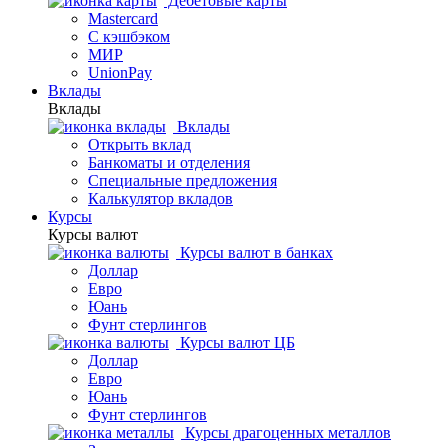
Дебетовые карты
Mastercard
С кэшбэком
МИР
UnionPay
Вклады
Вклады
Вклады
Открыть вклад
Банкоматы и отделения
Специальные предложения
Калькулятор вкладов
Курсы
Курсы валют
Курсы валют в банках
Доллар
Евро
Юань
Фунт стерлингов
Курсы валют ЦБ
Доллар
Евро
Юань
Фунт стерлингов
Курсы драгоценных металлов