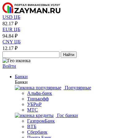
USD ЦБ
82.17 ₽
EUR ЦБ
94.84 ₽
CNY ЦБ
12.17 ₽
Найти
Войти
Банки
Банки
Популярные
Альфа-банк
Тинькофф
УБРиР
МТС
Гос банки
ГазпромБанк
ВТБ
Сбербанк
Почта Банк