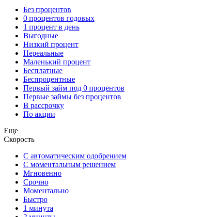
Без процентов
0 процентов годовых
1 процент в день
Выгодные
Низкий процент
Нереальные
Маленький процент
Бесплатные
Беспроцентные
Первый займ под 0 процентов
Первые займы без процентов
В рассрочку
По акции
Еще
Скорость
С автоматическим одобрением
С моментальным решением
Мгновенно
Срочно
Моментально
Быстро
1 минута
2 минуты