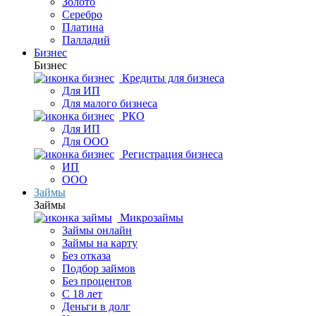
Золото
Серебро
Платина
Палладий
Бизнес
Бизнес
Кредиты для бизнеса
Для ИП
Для малого бизнеса
РКО
Для ИП
Для ООО
Регистрация бизнеса
ИП
ООО
Займы
Займы
Микрозаймы
Займы онлайн
Займы на карту
Без отказа
Подбор займов
Без процентов
С 18 лет
Деньги в долг