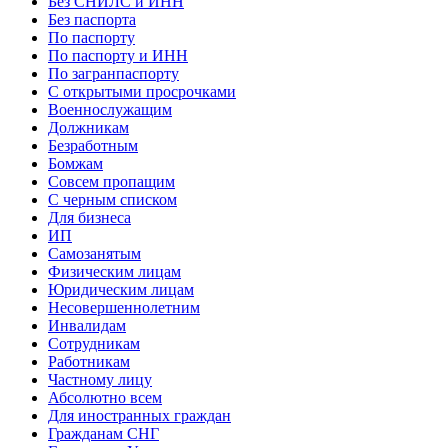
Без СНИЛС и ИНН
Без паспорта
По паспорту
По паспорту и ИНН
По загранпаспорту
С открытыми просрочками
Военнослужащим
Должникам
Безработным
Бомжам
Совсем пропащим
С черным списком
Для бизнеса
ИП
Самозанятым
Физическим лицам
Юридическим лицам
Несовершеннолетним
Инвалидам
Сотрудникам
Работникам
Частному лицу
Абсолютно всем
Для иностранных граждан
Гражданам СНГ