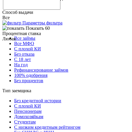
Способ выдачи
Все
Параметры фильтра
Показать 60
Процентная ставка
Все займы
Любая
Все МФО
С плохой КИ
Без отказа
С 18 лет
На год
Рефинансирование займов
100% одобрения
Без процентов
Тип заемщика
Без кредитной истории
С плохой КИ
Пенсионерам
Домохозяйкам
Студентам
С низким кредитным рейтингом