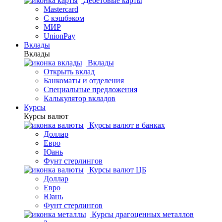
Дебетовые карты
Mastercard
С кэшбэком
МИР
UnionPay
Вклады
Вклады
Вклады
Открыть вклад
Банкоматы и отделения
Специальные предложения
Калькулятор вкладов
Курсы
Курсы валют
Курсы валют в банках
Доллар
Евро
Юань
Фунт стерлингов
Курсы валют ЦБ
Доллар
Евро
Юань
Фунт стерлингов
Курсы драгоценных металлов