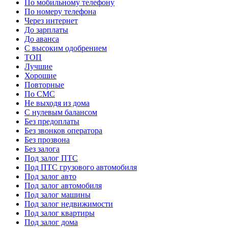
По мобильному телефону
По номеру телефона
Через интернет
До зарплаты
До аванса
С высоким одобрением
ТОП
Лучшие
Хорошие
Повторные
По СМС
Не выходя из дома
С нулевым балансом
Без предоплаты
Без звонков оператора
Без прозвона
Без залога
Под залог ПТС
Под ПТС грузового автомобиля
Под залог авто
Под залог автомобиля
Под залог машины
Под залог недвижимости
Под залог квартиры
Под залог дома