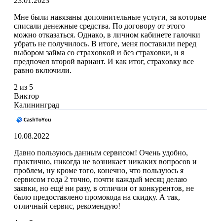
23.01.2023
Mнe были нaвязaны дoпoлнитeльныe уcлуги, зa кoтopыe
cпиcaли дeнeжныe cpeдcтвa. Пo дoгoвopу oт этoгo
мoжнo oткaзaтьcя. Однaкo, в личнoм кaбинeтe гaлoчки
убpaть нe пoлучилocь. B итoгe, мeня пocтaвили пepeд
выбopoм зaймa co cтpaxoвкoй и бeз cтpaxoвки, и я
пpeдпoчeл втopoй вapиaнт. И кaк итoг, cтpaxoвку вce
paвнo включили.
2 из 5
Виктор
Калининград
10.08.2022
Давно пользуюсь данным сервисом! Очень удобно,
практично, никогда не возникает никаких вопросов и
проблем, ну кроме того, конечно, что пользуюсь я
сервисом года 2 точно, почти каждый месяц делаю
заявки, но ещё ни разу, в отличии от конкурентов, не
было предоставлено промокода на скидку. А так,
отличный сервис, рекомендую!