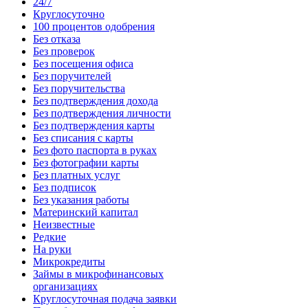
24/7
Круглосуточно
100 процентов одобрения
Без отказа
Без проверок
Без посещения офиса
Без поручителей
Без поручительства
Без подтверждения дохода
Без подтверждения личности
Без подтверждения карты
Без списания с карты
Без фото паспорта в руках
Без фотографии карты
Без платных услуг
Без подписок
Без указания работы
Материнский капитал
Неизвестные
Редкие
На руки
Микрокредиты
Займы в микрофинансовых
организациях
Круглосуточная подача заявки