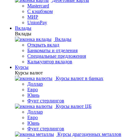
Дебетовые карты
Mastercard
С кэшбэком
МИР
UnionPay
Вклады
Вклады
Вклады
Открыть вклад
Банкоматы и отделения
Специальные предложения
Калькулятор вкладов
Курсы
Курсы валют
Курсы валют в банках
Доллар
Евро
Юань
Фунт стерлингов
Курсы валют ЦБ
Доллар
Евро
Юань
Фунт стерлингов
Курсы драгоценных металлов