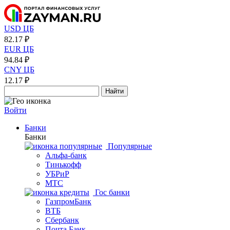
USD ЦБ
82.17 ₽
EUR ЦБ
94.84 ₽
CNY ЦБ
12.17 ₽
Найти
Войти
Банки
Банки
Популярные
Альфа-банк
Тинькофф
УБРиР
МТС
Гос банки
ГазпромБанк
ВТБ
Сбербанк
Почта Банк