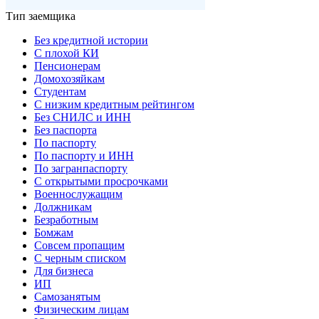
Тип заемщика
Без кредитной истории
С плохой КИ
Пенсионерам
Домохозяйкам
Студентам
С низким кредитным рейтингом
Без СНИЛС и ИНН
Без паспорта
По паспорту
По паспорту и ИНН
По загранпаспорту
С открытыми просрочками
Военнослужащим
Должникам
Безработным
Бомжам
Совсем пропащим
С черным списком
Для бизнеса
ИП
Самозанятым
Физическим лицам