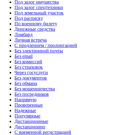
Под залог имущества
Под залог спецтехники
Под земельный участок
Под расписку
По военному билету
Денежные средства
Ломбард
Личная встреча
С продлением / пролонгацией
Без электронной почты
Без email
Без комиссий
Без страховок
Через госуслуги
Без документов
Без обмана
Без мошенничества
Без посредников
Напрямую
Проверенные
Надежные
Популярные
Дистанционные
Дистанционно
С временной регистрацией