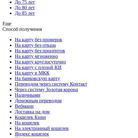
До 75 лет
До 80 лет
До 85 лет
Еще
Способ получения
На карту без проверок
На карту без отказа
На карту без процентов
На карту мгновенно
На карту круглосуточно
На карту с плохой КИ
На карту в МКК
На банковскую карту
Переводом через систему Контакт
Через систему Золотая корона
Наличными
Денежным переводом
Вебмани
Доставка на дом
Кошелек Киви
На кошелек
На электронный кошелек
Яндекс кошелек