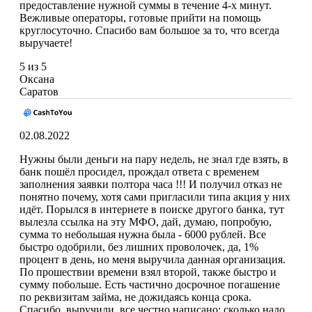
предоставление нужной суммы в течение 4-х минут.
Вежливые операторы, готовые прийти на помощь
круглосуточно. Спасибо вам большое за то, что всегда
выручаете!
5 из 5
Оксана
Саратов
02.08.2022
Нужны были деньги на пару недель, не знал где взять, в
банк пошёл просидел, прождал ответа с временем
заполнения заявки полтора часа !!! И получил отказ не
понятно почему, хотя сами пригласили типа акция у них
идёт. Порылся в интернете в поиске другого банка, тут
вылезла ссылка на эту МФО, дай, думаю, попробую,
сумма то небольшая нужна была - 6000 рублей. Все
быстро одобрили, без лишних проволочек, да, 1%
процент в день, но меня выручила данная организация.
По прошествии времени взял второй, также быстро и
сумму побольше. Есть частично досрочное погашение
по реквизитам займа, не дожидаясь конца срока.
Спасибо, выручили, все честно написано: сколько надо