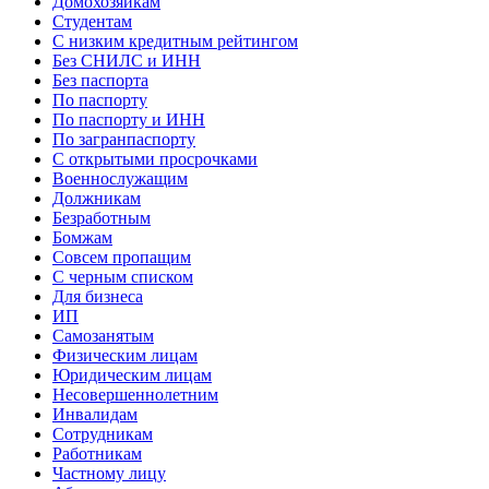
Домохозяйкам
Студентам
С низким кредитным рейтингом
Без СНИЛС и ИНН
Без паспорта
По паспорту
По паспорту и ИНН
По загранпаспорту
С открытыми просрочками
Военнослужащим
Должникам
Безработным
Бомжам
Совсем пропащим
С черным списком
Для бизнеса
ИП
Самозанятым
Физическим лицам
Юридическим лицам
Несовершеннолетним
Инвалидам
Сотрудникам
Работникам
Частному лицу