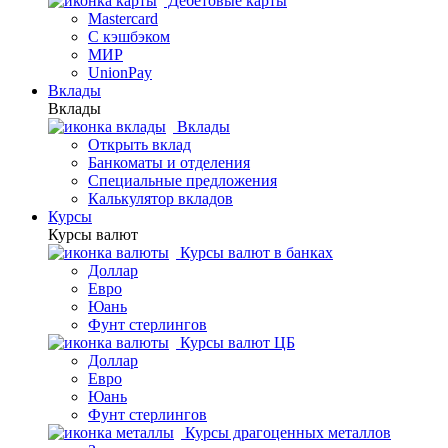
Дебетовые карты
Mastercard
С кэшбэком
МИР
UnionPay
Вклады
Вклады
Вклады
Открыть вклад
Банкоматы и отделения
Специальные предложения
Калькулятор вкладов
Курсы
Курсы валют
Курсы валют в банках
Доллар
Евро
Юань
Фунт стерлингов
Курсы валют ЦБ
Доллар
Евро
Юань
Фунт стерлингов
Курсы драгоценных металлов