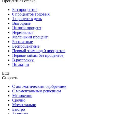
Процентная ставка
Без процентов
0 процентов годовых
1 процент в день
Выгодные
Низкий процент
Нереальные
Маленький процент
Бесплатные
Беспроцентные
Первый займ под 0 процентов
Первые займы без процентов
В рассрочку
По акции
Еще
Скорость
С автоматическим одобрением
С моментальным решением
Мгновенно
Срочно
Моментально
Быстро
1 минута