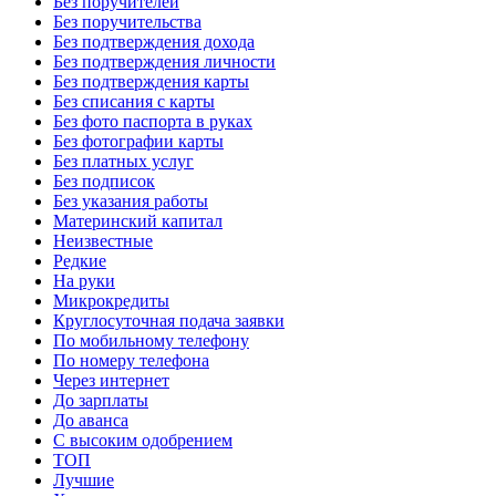
Без поручителей
Без поручительства
Без подтверждения дохода
Без подтверждения личности
Без подтверждения карты
Без списания с карты
Без фото паспорта в руках
Без фотографии карты
Без платных услуг
Без подписок
Без указания работы
Материнский капитал
Неизвестные
Редкие
На руки
Микрокредиты
Круглосуточная подача заявки
По мобильному телефону
По номеру телефона
Через интернет
До зарплаты
До аванса
С высоким одобрением
ТОП
Лучшие