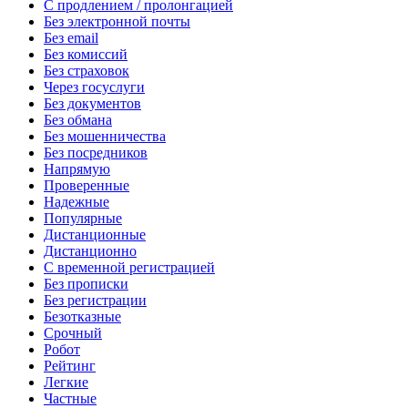
С продлением / пролонгацией
Без электронной почты
Без email
Без комиссий
Без страховок
Через госуслуги
Без документов
Без обмана
Без мошенничества
Без посредников
Напрямую
Проверенные
Надежные
Популярные
Дистанционные
Дистанционно
С временной регистрацией
Без прописки
Без регистрации
Безотказные
Срочный
Робот
Рейтинг
Легкие
Частные