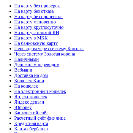
На карту без проверок
На карту без отказа
На карту без процентов
На карту мгновенно
На карту круглосуточно
На карту с плохой КИ
На карту в МКК
На банковскую карту
Переводом через систему Контакт
Через систему Золотая корона
Наличными
Денежным переводом
Вебмани
Доставка на дом
Кошелек Киви
На кошелек
На электронный кошелек
Яндекс кошелек
Яндекс деньги
Юmoney
Банковский счёт
Расчетный счёт физ лица
Кредитная карта
Карта сбербанка