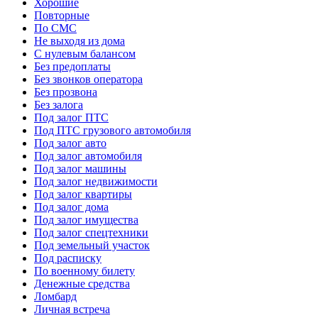
Хорошие
Повторные
По СМС
Не выходя из дома
С нулевым балансом
Без предоплаты
Без звонков оператора
Без прозвона
Без залога
Под залог ПТС
Под ПТС грузового автомобиля
Под залог авто
Под залог автомобиля
Под залог машины
Под залог недвижимости
Под залог квартиры
Под залог дома
Под залог имущества
Под залог спецтехники
Под земельный участок
Под расписку
По военному билету
Денежные средства
Ломбард
Личная встреча