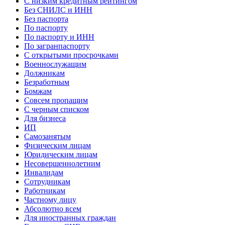
С низким кредитным рейтингом
Без СНИЛС и ИНН
Без паспорта
По паспорту
По паспорту и ИНН
По загранпаспорту
С открытыми просрочками
Военнослужащим
Должникам
Безработным
Бомжам
Совсем пропащим
С черным списком
Для бизнеса
ИП
Самозанятым
Физическим лицам
Юридическим лицам
Несовершеннолетним
Инвалидам
Сотрудникам
Работникам
Частному лицу
Абсолютно всем
Для иностранных граждан