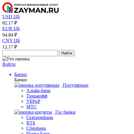
USD ЦБ
82.17 ₽
EUR ЦБ
94.84 ₽
CNY ЦБ
12.17 ₽
Найти
Войти
Банки
Банки
Популярные
Альфа-банк
Тинькофф
УБРиР
МТС
Гос банки
ГазпромБанк
ВТБ
Сбербанк
Почта Банк