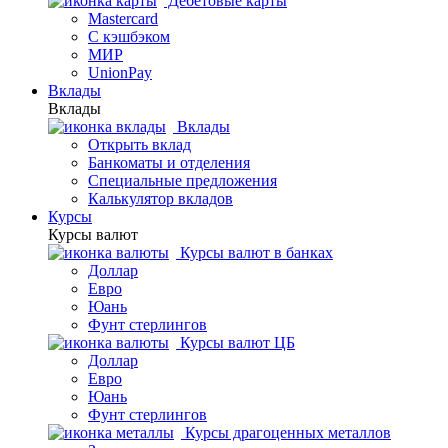
Дебетовые карты
Mastercard
С кэшбэком
МИР
UnionPay
Вклады
Вклады
Вклады
Открыть вклад
Банкоматы и отделения
Специальные предложения
Калькулятор вкладов
Курсы
Курсы валют
Курсы валют в банках
Доллар
Евро
Юань
Фунт стерлингов
Курсы валют ЦБ
Доллар
Евро
Юань
Фунт стерлингов
Курсы драгоценных металлов