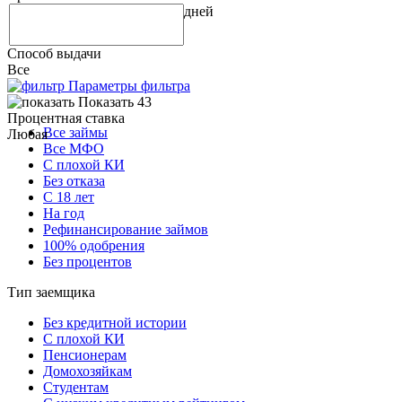
дней
Способ выдачи
Все
Параметры фильтра
Показать 43
Процентная ставка
Все займы
Любая
Все МФО
С плохой КИ
Без отказа
С 18 лет
На год
Рефинансирование займов
100% одобрения
Без процентов
Тип заемщика
Без кредитной истории
С плохой КИ
Пенсионерам
Домохозяйкам
Студентам