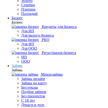
Золото
Серебро
Платина
Палладий
Бизнес
Бизнес
Кредиты для бизнеса
Для ИП
Для малого бизнеса
РКО
Для ИП
Для ООО
Регистрация бизнеса
ИП
ООО
Займы
Займы
Микрозаймы
Займы онлайн
Займы на карту
Без отказа
Подбор займов
Без процентов
С 18 лет
Деньги в долг