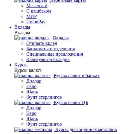
Дебетовые карты
Mastercard
С кэшбэком
МИР
UnionPay
Вклады
Вклады
Вклады
Открыть вклад
Банкоматы и отделения
Специальные предложения
Калькулятор вкладов
Курсы
Курсы валют
Курсы валют в банках
Доллар
Евро
Юань
Фунт стерлингов
Курсы валют ЦБ
Доллар
Евро
Юань
Фунт стерлингов
Курсы драгоценных металлов