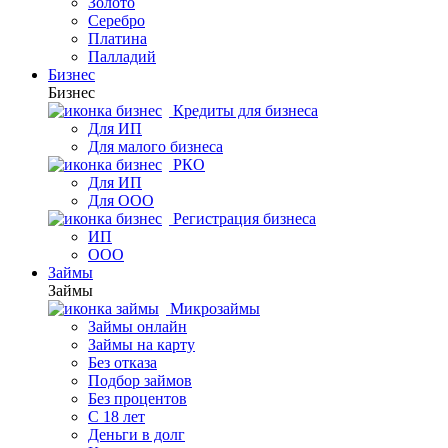
Золото
Серебро
Платина
Палладий
Бизнес
Бизнес
Кредиты для бизнеса
Для ИП
Для малого бизнеса
РКО
Для ИП
Для ООО
Регистрация бизнеса
ИП
ООО
Займы
Займы
Микрозаймы
Займы онлайн
Займы на карту
Без отказа
Подбор займов
Без процентов
С 18 лет
Деньги в долг