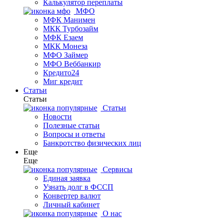
Калькулятор переплаты
МФО
МФК Манимен
МКК Турбозайм
МФК Езаем
МКК Монеза
МФО Займер
МФО Веббанкир
Кредито24
Миг кредит
Статьи
Статьи
Статьи
Новости
Полезные статьи
Вопросы и ответы
Банкротство физических лиц
Еще
Еще
Сервисы
Единая заявка
Узнать долг в ФССП
Конвертер валют
Личный кабинет
О нас