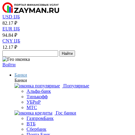
USD ЦБ
82.17 ₽
EUR ЦБ
94.84 ₽
CNY ЦБ
12.17 ₽
Найти
Войти
Банки
Банки
Популярные
Альфа-банк
Тинькофф
УБРиР
МТС
Гос банки
ГазпромБанк
ВТБ
Сбербанк
Почта Банк