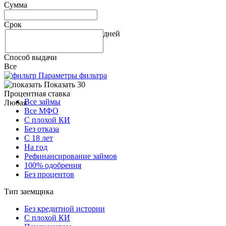
Сумма
Срок
дней
Способ выдачи
Все
Параметры фильтра
Показать 30
Процентная ставка
Все займы
Любая
Все МФО
С плохой КИ
Без отказа
С 18 лет
На год
Рефинансирование займов
100% одобрения
Без процентов
Тип заемщика
Без кредитной истории
С плохой КИ