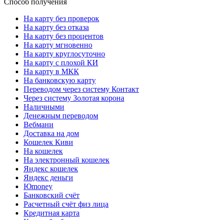
Способ получения
На карту без проверок
На карту без отказа
На карту без процентов
На карту мгновенно
На карту круглосуточно
На карту с плохой КИ
На карту в МКК
На банковскую карту
Переводом через систему Контакт
Через систему Золотая корона
Наличными
Денежным переводом
Вебмани
Доставка на дом
Кошелек Киви
На кошелек
На электронный кошелек
Яндекс кошелек
Яндекс деньги
Юmoney
Банковский счёт
Расчетный счёт физ лица
Кредитная карта