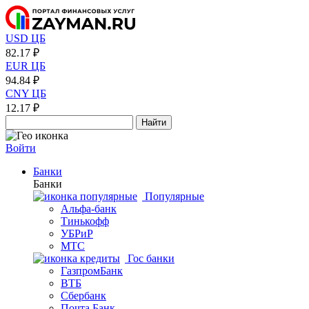
USD ЦБ
82.17 ₽
EUR ЦБ
94.84 ₽
CNY ЦБ
12.17 ₽
Найти
Войти
Банки
Банки
Популярные
Альфа-банк
Тинькофф
УБРиР
МТС
Гос банки
ГазпромБанк
ВТБ
Сбербанк
Почта Банк