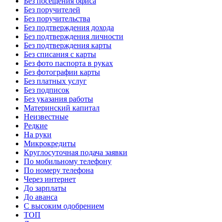
Без посещения офиса
Без поручителей
Без поручительства
Без подтверждения дохода
Без подтверждения личности
Без подтверждения карты
Без списания с карты
Без фото паспорта в руках
Без фотографии карты
Без платных услуг
Без подписок
Без указания работы
Материнский капитал
Неизвестные
Редкие
На руки
Микрокредиты
Круглосуточная подача заявки
По мобильному телефону
По номеру телефона
Через интернет
До зарплаты
До аванса
С высоким одобрением
ТОП