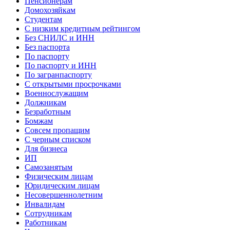
Пенсионерам
Домохозяйкам
Студентам
С низким кредитным рейтингом
Без СНИЛС и ИНН
Без паспорта
По паспорту
По паспорту и ИНН
По загранпаспорту
С открытыми просрочками
Военнослужащим
Должникам
Безработным
Бомжам
Совсем пропащим
С черным списком
Для бизнеса
ИП
Самозанятым
Физическим лицам
Юридическим лицам
Несовершеннолетним
Инвалидам
Сотрудникам
Работникам