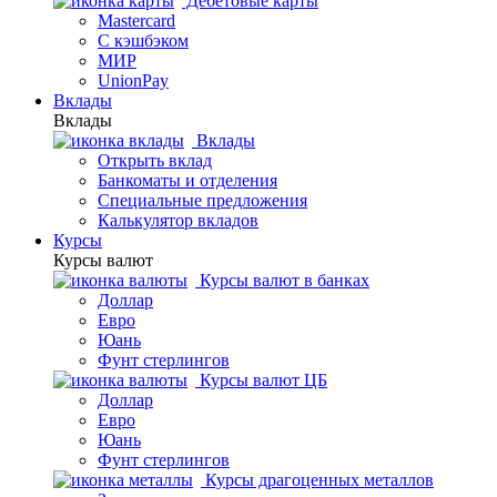
Дебетовые карты
Mastercard
С кэшбэком
МИР
UnionPay
Вклады
Вклады
Вклады
Открыть вклад
Банкоматы и отделения
Специальные предложения
Калькулятор вкладов
Курсы
Курсы валют
Курсы валют в банках
Доллар
Евро
Юань
Фунт стерлингов
Курсы валют ЦБ
Доллар
Евро
Юань
Фунт стерлингов
Курсы драгоценных металлов