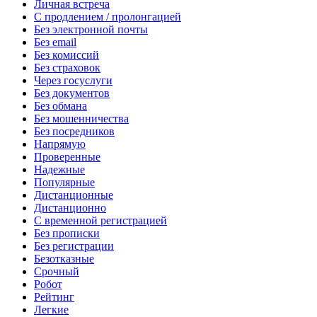
Личная встреча
С продлением / пролонгацией
Без электронной почты
Без email
Без комиссий
Без страховок
Через госуслуги
Без документов
Без обмана
Без мошенничества
Без посредников
Напрямую
Проверенные
Надежные
Популярные
Дистанционные
Дистанционно
С временной регистрацией
Без прописки
Без регистрации
Безотказные
Срочный
Робот
Рейтинг
Легкие