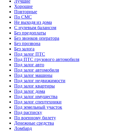
Лучшие
Хорошие
Повторные
По СМС
Не выходя из дома
С нулевым балансом
Без предоплаты
Без звонков оператора
Без прозвона
Без залога
Под залог ПТС
Под ПТС грузового автомобиля
Под залог авто
Под залог автомобиля
Под залог машины
Под залог недвижимости
Под залог квартиры
Под залог дома
Под залог имущества
Под залог спецтехники
Под земельный участок
Под расписку
По военному билету
Денежные средства
Ломбард