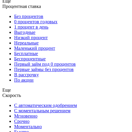
Еще
Процентная ставка
Без процентов
0 процентов годовых
1 процент в день
Выгодные
Низкий процент
Нереальные
Маленький процент
Бесплатные
Беспроцентные
Первый займ под 0 процентов
Первые займы без процентов
В рассрочку
По акции
Еще
Скорость
С автоматическим одобрением
С моментальным решением
Мгновенно
Срочно
Моментально
Быстро