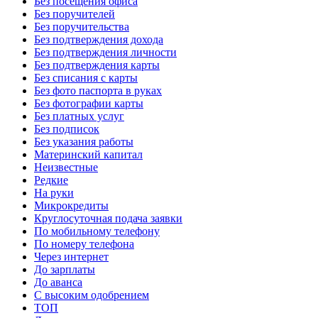
Без посещения офиса
Без поручителей
Без поручительства
Без подтверждения дохода
Без подтверждения личности
Без подтверждения карты
Без списания с карты
Без фото паспорта в руках
Без фотографии карты
Без платных услуг
Без подписок
Без указания работы
Материнский капитал
Неизвестные
Редкие
На руки
Микрокредиты
Круглосуточная подача заявки
По мобильному телефону
По номеру телефона
Через интернет
До зарплаты
До аванса
С высоким одобрением
ТОП