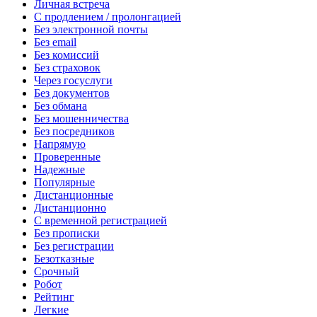
Личная встреча
С продлением / пролонгацией
Без электронной почты
Без email
Без комиссий
Без страховок
Через госуслуги
Без документов
Без обмана
Без мошенничества
Без посредников
Напрямую
Проверенные
Надежные
Популярные
Дистанционные
Дистанционно
С временной регистрацией
Без прописки
Без регистрации
Безотказные
Срочный
Робот
Рейтинг
Легкие