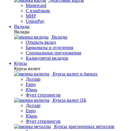
Дебетовые карты
Mastercard
С кэшбэком
МИР
UnionPay
Вклады
Вклады
Вклады
Открыть вклад
Банкоматы и отделения
Специальные предложения
Калькулятор вкладов
Курсы
Курсы валют
Курсы валют в банках
Доллар
Евро
Юань
Фунт стерлингов
Курсы валют ЦБ
Доллар
Евро
Юань
Фунт стерлингов
Курсы драгоценных металлов