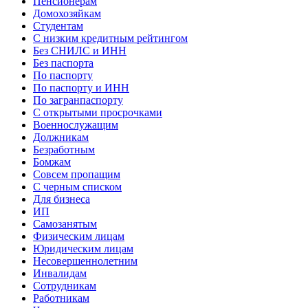
Пенсионерам
Домохозяйкам
Студентам
С низким кредитным рейтингом
Без СНИЛС и ИНН
Без паспорта
По паспорту
По паспорту и ИНН
По загранпаспорту
С открытыми просрочками
Военнослужащим
Должникам
Безработным
Бомжам
Совсем пропащим
С черным списком
Для бизнеса
ИП
Самозанятым
Физическим лицам
Юридическим лицам
Несовершеннолетним
Инвалидам
Сотрудникам
Работникам