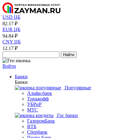
USD ЦБ
82.17 ₽
EUR ЦБ
94.84 ₽
CNY ЦБ
12.17 ₽
Найти
Войти
Банки
Банки
Популярные
Альфа-банк
Тинькофф
УБРиР
МТС
Гос банки
ГазпромБанк
ВТБ
Сбербанк
Почта Банк