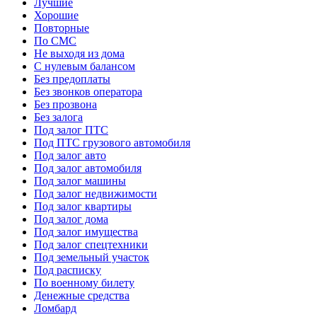
Лучшие
Хорошие
Повторные
По СМС
Не выходя из дома
С нулевым балансом
Без предоплаты
Без звонков оператора
Без прозвона
Без залога
Под залог ПТС
Под ПТС грузового автомобиля
Под залог авто
Под залог автомобиля
Под залог машины
Под залог недвижимости
Под залог квартиры
Под залог дома
Под залог имущества
Под залог спецтехники
Под земельный участок
Под расписку
По военному билету
Денежные средства
Ломбард