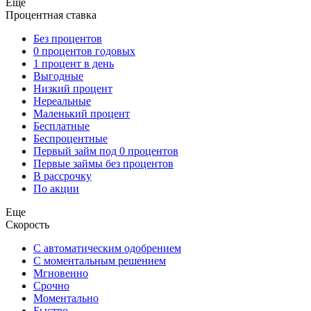
Еще
Процентная ставка
Без процентов
0 процентов годовых
1 процент в день
Выгодные
Низкий процент
Нереальные
Маленький процент
Бесплатные
Беспроцентные
Первый займ под 0 процентов
Первые займы без процентов
В рассрочку
По акции
Еще
Скорость
С автоматическим одобрением
С моментальным решением
Мгновенно
Срочно
Моментально
Быстро