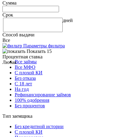
Сумма
Срок
дней
Способ выдачи
Все
Параметры фильтра
Показать 15
Процентная ставка
Все займы
Любая
Все МФО
С плохой КИ
Без отказа
С 18 лет
На год
Рефинансирование займов
100% одобрения
Без процентов
Тип заемщика
Без кредитной истории
С плохой КИ