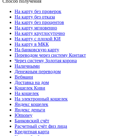
Способ получения
На карту без проверок
На карту без отказа
На карту без процентов
На карту мгновенно
На карту круглосуточно
На карту с плохой КИ
На карту в МКК
На банковскую карту
Переводом через систему Контакт
Через систему Золотая корона
Наличными
Денежным переводом
Вебмани
Доставка на дом
Кошелек Киви
На кошелек
На электронный кошелек
Яндекс кошелек
Яндекс деньги
Юmoney
Банковский счёт
Расчетный счёт физ лица
Кредитная карта