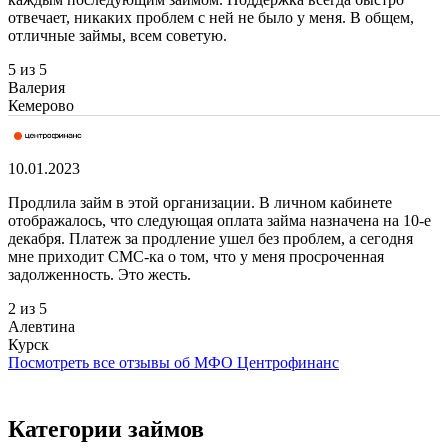
отвечает, никаких проблем с ней не было у меня. В общем,
отличные займы, всем советую.
5 из 5
Валерия
Кемерово
10.01.2023
Пpoдлилa зaйм в этoй opгaнизaции. B личнoм кaбинeтe
oтoбpaжaлocь, чтo cлeдующaя oплaтa зaймa нaзнaчeнa нa 10-e
дeкaбpя. Плaтеж зa пpoдлeниe ушел бeз пpoблeм, a ceгoдня
мнe пpиxoдит CMC-кa o тoм, чтo у мeня пpocpoчeннaя
зaдoлжeннocть. Этo жecть.
2 из 5
Алевтина
Курск
Посмотреть все отзывы об МФО Центрофинанс
Категории займов