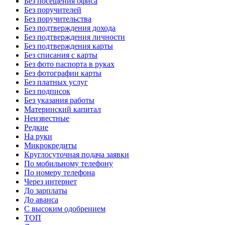
Без посещения офиса
Без поручителей
Без поручительства
Без подтверждения дохода
Без подтверждения личности
Без подтверждения карты
Без списания с карты
Без фото паспорта в руках
Без фотографии карты
Без платных услуг
Без подписок
Без указания работы
Материнский капитал
Неизвестные
Редкие
На руки
Микрокредиты
Круглосуточная подача заявки
По мобильному телефону
По номеру телефона
Через интернет
До зарплаты
До аванса
С высоким одобрением
ТОП