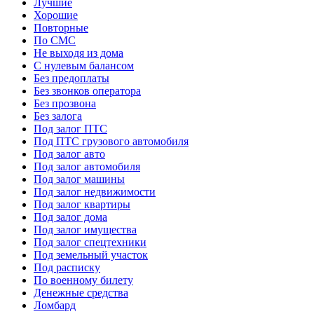
Лучшие
Хорошие
Повторные
По СМС
Не выходя из дома
С нулевым балансом
Без предоплаты
Без звонков оператора
Без прозвона
Без залога
Под залог ПТС
Под ПТС грузового автомобиля
Под залог авто
Под залог автомобиля
Под залог машины
Под залог недвижимости
Под залог квартиры
Под залог дома
Под залог имущества
Под залог спецтехники
Под земельный участок
Под расписку
По военному билету
Денежные средства
Ломбард