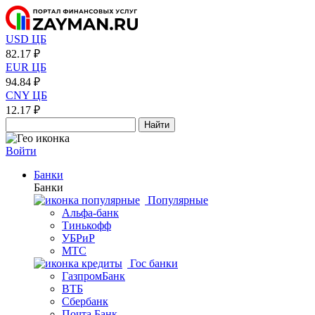
USD ЦБ
82.17 ₽
EUR ЦБ
94.84 ₽
CNY ЦБ
12.17 ₽
Найти
Войти
Банки
Банки
Популярные
Альфа-банк
Тинькофф
УБРиР
МТС
Гос банки
ГазпромБанк
ВТБ
Сбербанк
Почта Банк