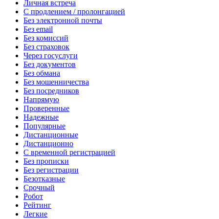
Личная встреча
С продлением / пролонгацией
Без электронной почты
Без email
Без комиссий
Без страховок
Через госуслуги
Без документов
Без обмана
Без мошенничества
Без посредников
Напрямую
Проверенные
Надежные
Популярные
Дистанционные
Дистанционно
С временной регистрацией
Без прописки
Без регистрации
Безотказные
Срочный
Робот
Рейтинг
Легкие