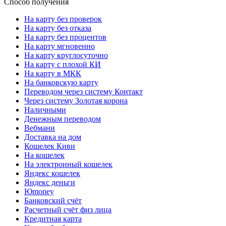
Способ получения
На карту без проверок
На карту без отказа
На карту без процентов
На карту мгновенно
На карту круглосуточно
На карту с плохой КИ
На карту в МКК
На банковскую карту
Переводом через систему Контакт
Через систему Золотая корона
Наличными
Денежным переводом
Вебмани
Доставка на дом
Кошелек Киви
На кошелек
На электронный кошелек
Яндекс кошелек
Яндекс деньги
Юmoney
Банковский счёт
Расчетный счёт физ лица
Кредитная карта