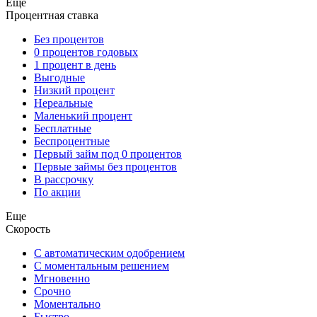
Еще
Процентная ставка
Без процентов
0 процентов годовых
1 процент в день
Выгодные
Низкий процент
Нереальные
Маленький процент
Бесплатные
Беспроцентные
Первый займ под 0 процентов
Первые займы без процентов
В рассрочку
По акции
Еще
Скорость
С автоматическим одобрением
С моментальным решением
Мгновенно
Срочно
Моментально
Быстро