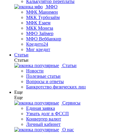
Калькулятор переплаты
МФО
МФК Манимен
МКК Турбозайм
МФК Езаем
МКК Монеза
МФО Займер
МФО Веббанкир
Кредито24
Миг кредит
Статьи
Статьи
Статьи
Новости
Полезные статьи
Вопросы и ответы
Банкротство физических лиц
Еще
Еще
Сервисы
Единая заявка
Узнать долг в ФССП
Конвертер валют
Личный кабинет
О нас