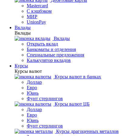
Дебетовые карты
Mastercard
С кэшбэком
МИР
UnionPay
Вклады
Вклады
Вклады
Открыть вклад
Банкоматы и отделения
Специальные предложения
Калькулятор вкладов
Курсы
Курсы валют
Курсы валют в банках
Доллар
Евро
Юань
Фунт стерлингов
Курсы валют ЦБ
Доллар
Евро
Юань
Фунт стерлингов
Курсы драгоценных металлов