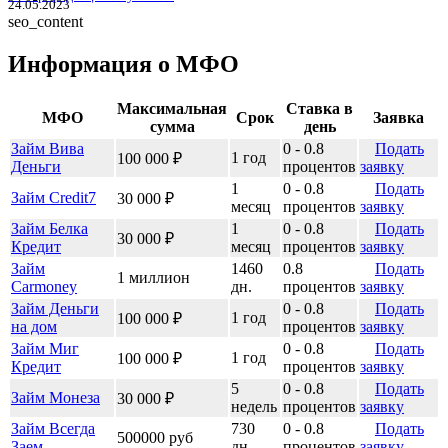
24.05.2023
seo_content
Информация о МФО
Максимальная
Ставка в
МФО
Срок
Заявка
сумма
день
Займ Вива
0 - 0.8
Подать
1 год
100 000 ₽
Деньги
процентов
заявку
1
0 - 0.8
Подать
Займ Credit7
30 000 ₽
месяц
процентов
заявку
Займ Белка
1
0 - 0.8
Подать
30 000 ₽
Кредит
месяц
процентов
заявку
Займ
1460
0.8
Подать
1 миллион
Carmoney
дн.
процентов
заявку
Займ Деньги
0 - 0.8
Подать
1 год
100 000 ₽
на дом
процентов
заявку
Займ Миг
0 - 0.8
Подать
1 год
100 000 ₽
Кредит
процентов
заявку
5
0 - 0.8
Подать
Займ Монеза
30 000 ₽
недель
процентов
заявку
Займ Всегда
730
0 - 0.8
Подать
500000 руб
Заем
дн.
процентов
заявку