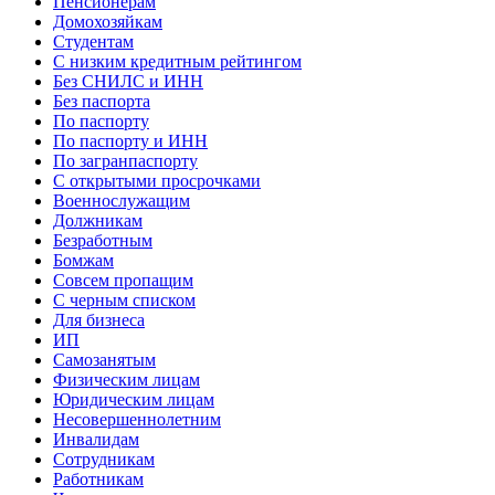
Пенсионерам
Домохозяйкам
Студентам
С низким кредитным рейтингом
Без СНИЛС и ИНН
Без паспорта
По паспорту
По паспорту и ИНН
По загранпаспорту
С открытыми просрочками
Военнослужащим
Должникам
Безработным
Бомжам
Совсем пропащим
С черным списком
Для бизнеса
ИП
Самозанятым
Физическим лицам
Юридическим лицам
Несовершеннолетним
Инвалидам
Сотрудникам
Работникам