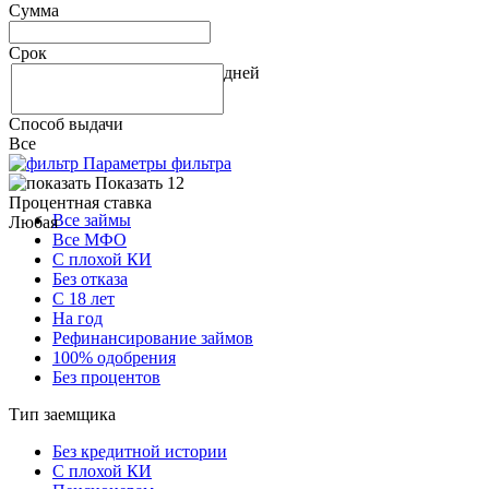
Сумма
Срок
дней
Способ выдачи
Все
Параметры фильтра
Показать 12
Процентная ставка
Все займы
Любая
Все МФО
С плохой КИ
Без отказа
С 18 лет
На год
Рефинансирование займов
100% одобрения
Без процентов
Тип заемщика
Без кредитной истории
С плохой КИ