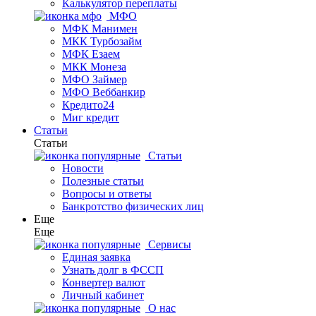
Калькулятор переплаты
МФО
МФК Манимен
МКК Турбозайм
МФК Езаем
МКК Монеза
МФО Займер
МФО Веббанкир
Кредито24
Миг кредит
Статьи
Статьи
Статьи
Новости
Полезные статьи
Вопросы и ответы
Банкротство физических лиц
Еще
Еще
Сервисы
Единая заявка
Узнать долг в ФССП
Конвертер валют
Личный кабинет
О нас