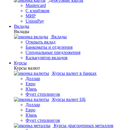
Дебетовые карты
Mastercard
С кэшбэком
МИР
UnionPay
Вклады
Вклады
Вклады
Открыть вклад
Банкоматы и отделения
Специальные предложения
Калькулятор вкладов
Курсы
Курсы валют
Курсы валют в банках
Доллар
Евро
Юань
Фунт стерлингов
Курсы валют ЦБ
Доллар
Евро
Юань
Фунт стерлингов
Курсы драгоценных металлов