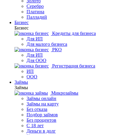
Золото
Серебро
Платина
Палладий
Бизнес
Бизнес
Кредиты для бизнеса
Для ИП
Для малого бизнеса
РКО
Для ИП
Для ООО
Регистрация бизнеса
ИП
ООО
Займы
Займы
Микрозаймы
Займы онлайн
Займы на карту
Без отказа
Подбор займов
Без процентов
С 18 лет
Деньги в долг