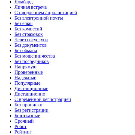
Ломбард
Личная встреча
С продлением / пролонгацией
Без электронной почты
Без email
Без комиссий
Без страховок
Через госуслуги
Без документов
Без обмана
Без мошенничества
Без посредников
Напрямую
Проверенные
Надежные
Популярные
Дистанционные
Дистанционно
С временной регистрацией
Без прописки
Без регистрации
Безотказные
Срочный
Робот
Рейтинг