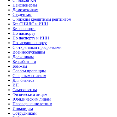
С плохой КИ
Пенсионерам
Домохозяйкам
Студентам
С низким кредитным рейтингом
Без СНИЛС и ИНН
Без паспорта
По паспорту
По паспорту и ИНН
По загранпаспорту
С открытыми просрочками
Военнослужащим
Должникам
Безработным
Бомжам
Совсем пропащим
С черным списком
Для бизнеса
ИП
Самозанятым
Физическим лицам
Юридическим лицам
Несовершеннолетним
Инвалидам
Сотрудникам