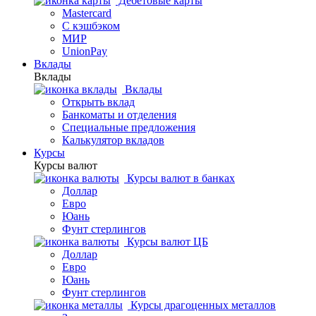
Дебетовые карты
Mastercard
С кэшбэком
МИР
UnionPay
Вклады
Вклады
Вклады
Открыть вклад
Банкоматы и отделения
Специальные предложения
Калькулятор вкладов
Курсы
Курсы валют
Курсы валют в банках
Доллар
Евро
Юань
Фунт стерлингов
Курсы валют ЦБ
Доллар
Евро
Юань
Фунт стерлингов
Курсы драгоценных металлов