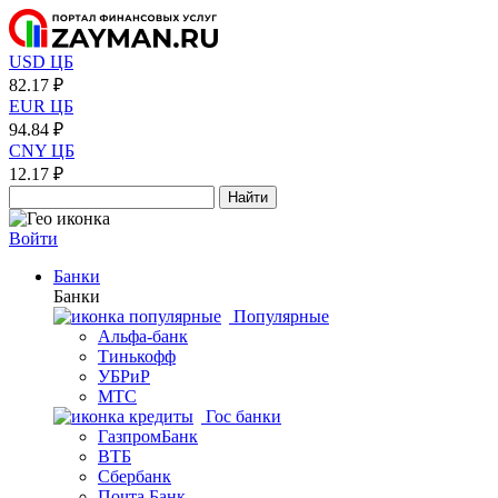
USD ЦБ
82.17 ₽
EUR ЦБ
94.84 ₽
CNY ЦБ
12.17 ₽
Найти
Войти
Банки
Банки
Популярные
Альфа-банк
Тинькофф
УБРиР
МТС
Гос банки
ГазпромБанк
ВТБ
Сбербанк
Почта Банк