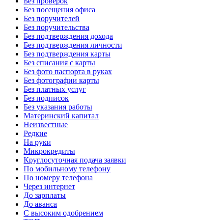
Без проверок
Без посещения офиса
Без поручителей
Без поручительства
Без подтверждения дохода
Без подтверждения личности
Без подтверждения карты
Без списания с карты
Без фото паспорта в руках
Без фотографии карты
Без платных услуг
Без подписок
Без указания работы
Материнский капитал
Неизвестные
Редкие
На руки
Микрокредиты
Круглосуточная подача заявки
По мобильному телефону
По номеру телефона
Через интернет
До зарплаты
До аванса
С высоким одобрением