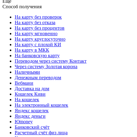
Еще
Способ получения
На карту без проверок
На карту без отказа
На карту без процентов
На карту мгновенно
На карту круглосуточно
На карту с плохой КИ
На карту в МКК
На банковскую карту
Переводом через систему Контакт
Через систему Золотая корона
Наличными
Денежным переводом
Вебмани
Доставка на дом
Кошелек Киви
На кошелек
На электронный кошелек
Яндекс кошелек
Яндекс деньги
Юmoney
Банковский счёт
Расчетный счёт физ лица