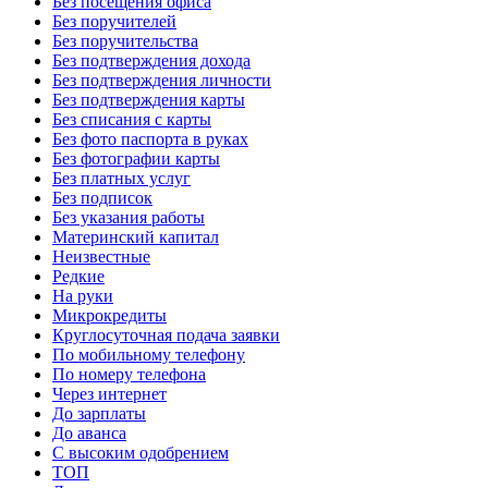
Без посещения офиса
Без поручителей
Без поручительства
Без подтверждения дохода
Без подтверждения личности
Без подтверждения карты
Без списания с карты
Без фото паспорта в руках
Без фотографии карты
Без платных услуг
Без подписок
Без указания работы
Материнский капитал
Неизвестные
Редкие
На руки
Микрокредиты
Круглосуточная подача заявки
По мобильному телефону
По номеру телефона
Через интернет
До зарплаты
До аванса
С высоким одобрением
ТОП