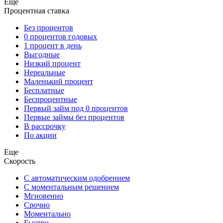
Еще
Процентная ставка
Без процентов
0 процентов годовых
1 процент в день
Выгодные
Низкий процент
Нереальные
Маленький процент
Бесплатные
Беспроцентные
Первый займ под 0 процентов
Первые займы без процентов
В рассрочку
По акции
Еще
Скорость
С автоматическим одобрением
С моментальным решением
Мгновенно
Срочно
Моментально
Быстро