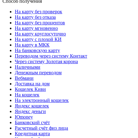
Способ получения
На карту без проверок
На карту без отказа
На карту без процентов
На карту мгновенно
На карту круглосуточно
На карту с плохой КИ
На карту в МКК
На банковскую карту
Переводом через систему Контакт
Через систему Золотая корона
Наличными
Денежным переводом
Вебмани
Доставка на дом
Кошелек Киви
На кошелек
На электронный кошелек
Яндекс кошелек
Яндекс деньги
Юmoney
Банковский счёт
Расчетный счёт физ лица
Кредитная карта