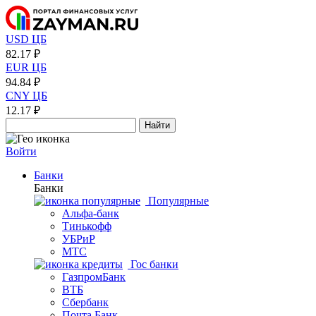
USD ЦБ
82.17 ₽
EUR ЦБ
94.84 ₽
CNY ЦБ
12.17 ₽
Найти
Войти
Банки
Банки
Популярные
Альфа-банк
Тинькофф
УБРиР
МТС
Гос банки
ГазпромБанк
ВТБ
Сбербанк
Почта Банк