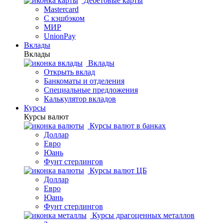
Дебетовые карты
Mastercard
С кэшбэком
МИР
UnionPay
Вклады
Вклады
Вклады
Открыть вклад
Банкоматы и отделения
Специальные предложения
Калькулятор вкладов
Курсы
Курсы валют
Курсы валют в банках
Доллар
Евро
Юань
Фунт стерлингов
Курсы валют ЦБ
Доллар
Евро
Юань
Фунт стерлингов
Курсы драгоценных металлов