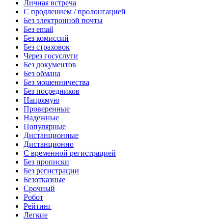
Личная встреча
С продлением / пролонгацией
Без электронной почты
Без email
Без комиссий
Без страховок
Через госуслуги
Без документов
Без обмана
Без мошенничества
Без посредников
Напрямую
Проверенные
Надежные
Популярные
Дистанционные
Дистанционно
С временной регистрацией
Без прописки
Без регистрации
Безотказные
Срочный
Робот
Рейтинг
Легкие