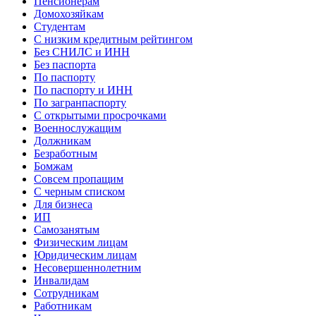
Пенсионерам
Домохозяйкам
Студентам
С низким кредитным рейтингом
Без СНИЛС и ИНН
Без паспорта
По паспорту
По паспорту и ИНН
По загранпаспорту
С открытыми просрочками
Военнослужащим
Должникам
Безработным
Бомжам
Совсем пропащим
С черным списком
Для бизнеса
ИП
Самозанятым
Физическим лицам
Юридическим лицам
Несовершеннолетним
Инвалидам
Сотрудникам
Работникам