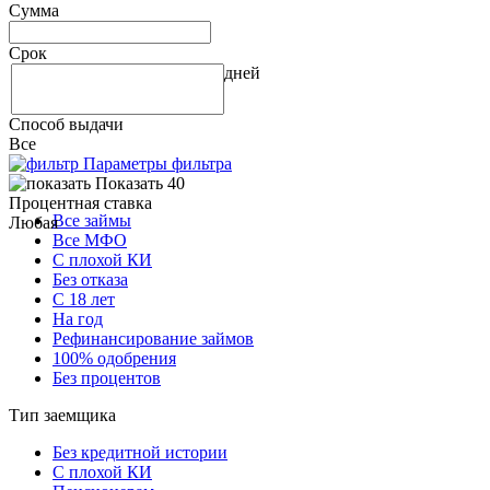
Сумма
Срок
дней
Способ выдачи
Все
Параметры фильтра
Показать 40
Процентная ставка
Все займы
Любая
Все МФО
С плохой КИ
Без отказа
С 18 лет
На год
Рефинансирование займов
100% одобрения
Без процентов
Тип заемщика
Без кредитной истории
С плохой КИ