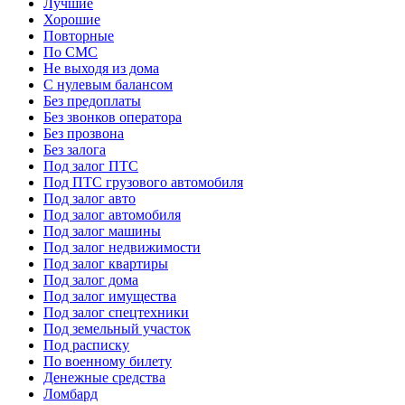
Лучшие
Хорошие
Повторные
По СМС
Не выходя из дома
С нулевым балансом
Без предоплаты
Без звонков оператора
Без прозвона
Без залога
Под залог ПТС
Под ПТС грузового автомобиля
Под залог авто
Под залог автомобиля
Под залог машины
Под залог недвижимости
Под залог квартиры
Под залог дома
Под залог имущества
Под залог спецтехники
Под земельный участок
Под расписку
По военному билету
Денежные средства
Ломбард