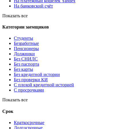
На платежный кошелек Yandex
На банковский счёт
Показать все
Категории заемщиков
Студенты
Безработные
Пенсионеры
Должники
Без СНИЛС
Без паспорта
Без карты
Без кредитной истории
Без проверки КИ
С плохой кредитной историей
С просрочками
Показать все
Срок
Краткосрочные
Долгосрочные