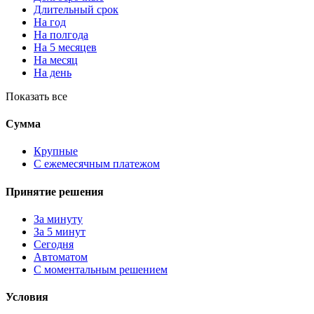
Длительный срок
На год
На полгода
На 5 месяцев
На месяц
На день
Показать все
Сумма
Крупные
С ежемесячным платежом
Принятие решения
За минуту
За 5 минут
Сегодня
Автоматом
С моментальным решением
Условия