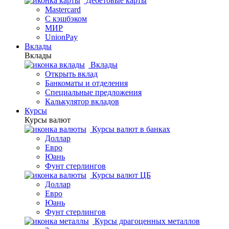
Дебетовые карты
Mastercard
С кэшбэком
МИР
UnionPay
Вклады
Вклады
Вклады
Открыть вклад
Банкоматы и отделения
Специальные предложения
Калькулятор вкладов
Курсы
Курсы валют
Курсы валют в банках
Доллар
Евро
Юань
Фунт стерлингов
Курсы валют ЦБ
Доллар
Евро
Юань
Фунт стерлингов
Курсы драгоценных металлов