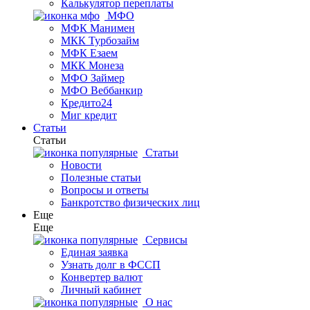
Калькулятор переплаты
МФО
МФК Манимен
МКК Турбозайм
МФК Езаем
МКК Монеза
МФО Займер
МФО Веббанкир
Кредито24
Миг кредит
Статьи
Статьи
Статьи
Новости
Полезные статьи
Вопросы и ответы
Банкротство физических лиц
Еще
Еще
Сервисы
Единая заявка
Узнать долг в ФССП
Конвертер валют
Личный кабинет
О нас