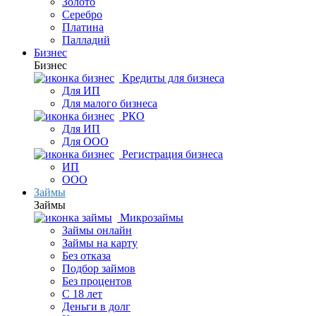
Золото
Серебро
Платина
Палладий
Бизнес
Бизнес
Кредиты для бизнеса
Для ИП
Для малого бизнеса
РКО
Для ИП
Для ООО
Регистрация бизнеса
ИП
ООО
Займы
Займы
Микрозаймы
Займы онлайн
Займы на карту
Без отказа
Подбор займов
Без процентов
С 18 лет
Деньги в долг