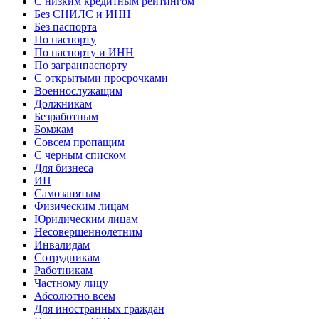
С низким кредитным рейтингом
Без СНИЛС и ИНН
Без паспорта
По паспорту
По паспорту и ИНН
По загранпаспорту
С открытыми просрочками
Военнослужащим
Должникам
Безработным
Бомжам
Совсем пропащим
С черным списком
Для бизнеса
ИП
Самозанятым
Физическим лицам
Юридическим лицам
Несовершеннолетним
Инвалидам
Сотрудникам
Работникам
Частному лицу
Абсолютно всем
Для иностранных граждан