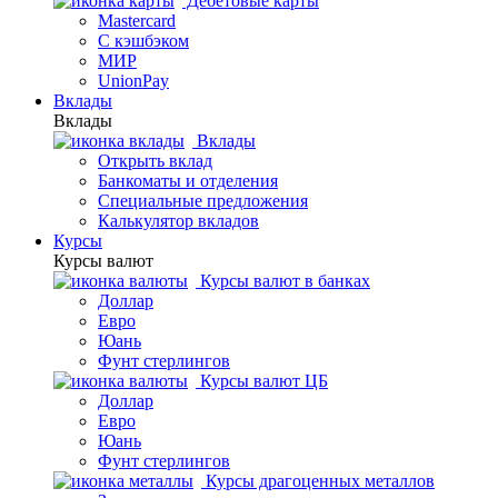
Дебетовые карты
Mastercard
С кэшбэком
МИР
UnionPay
Вклады
Вклады
Вклады
Открыть вклад
Банкоматы и отделения
Специальные предложения
Калькулятор вкладов
Курсы
Курсы валют
Курсы валют в банках
Доллар
Евро
Юань
Фунт стерлингов
Курсы валют ЦБ
Доллар
Евро
Юань
Фунт стерлингов
Курсы драгоценных металлов