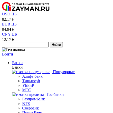
USD ЦБ
82.17 ₽
EUR ЦБ
94.84 ₽
CNY ЦБ
12.17 ₽
Найти
Войти
Банки
Банки
Популярные
Альфа-банк
Тинькофф
УБРиР
МТС
Гос банки
ГазпромБанк
ВТБ
Сбербанк
Почта Банк