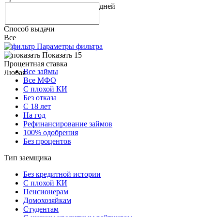
дней
Способ выдачи
Все
Параметры фильтра
Показать 15
Процентная ставка
Все займы
Любая
Все МФО
С плохой КИ
Без отказа
С 18 лет
На год
Рефинансирование займов
100% одобрения
Без процентов
Тип заемщика
Без кредитной истории
С плохой КИ
Пенсионерам
Домохозяйкам
Студентам