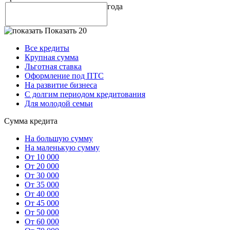
года
Показать 20
Все кредиты
Крупная сумма
Льготная ставка
Оформление под ПТС
На развитие бизнеса
С долгим периодом кредитования
Для молодой семьи
Сумма кредита
На большую сумму
На маленькую сумму
От 10 000
От 20 000
От 30 000
От 35 000
От 40 000
От 45 000
От 50 000
От 60 000