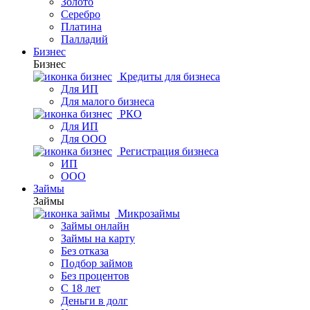
Золото
Серебро
Платина
Палладий
Бизнес
Бизнес
Кредиты для бизнеса
Для ИП
Для малого бизнеса
РКО
Для ИП
Для ООО
Регистрация бизнеса
ИП
ООО
Займы
Займы
Микрозаймы
Займы онлайн
Займы на карту
Без отказа
Подбор займов
Без процентов
С 18 лет
Деньги в долг