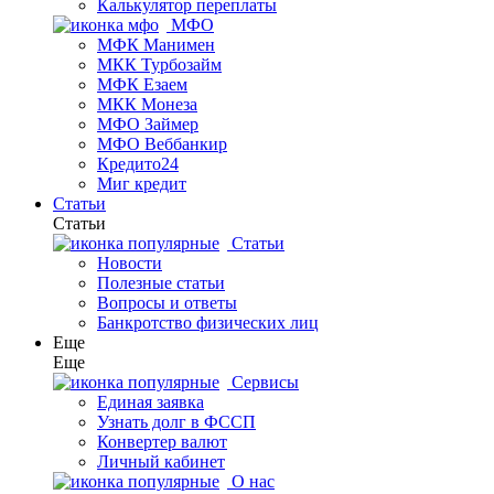
Калькулятор переплаты
МФО
МФК Манимен
МКК Турбозайм
МФК Езаем
МКК Монеза
МФО Займер
МФО Веббанкир
Кредито24
Миг кредит
Статьи
Статьи
Статьи
Новости
Полезные статьи
Вопросы и ответы
Банкротство физических лиц
Еще
Еще
Сервисы
Единая заявка
Узнать долг в ФССП
Конвертер валют
Личный кабинет
О нас