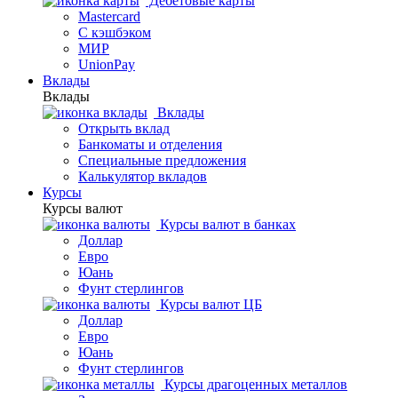
Дебетовые карты
Mastercard
С кэшбэком
МИР
UnionPay
Вклады
Вклады
Вклады
Открыть вклад
Банкоматы и отделения
Специальные предложения
Калькулятор вкладов
Курсы
Курсы валют
Курсы валют в банках
Доллар
Евро
Юань
Фунт стерлингов
Курсы валют ЦБ
Доллар
Евро
Юань
Фунт стерлингов
Курсы драгоценных металлов