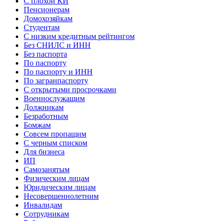
С плохой КИ
Пенсионерам
Домохозяйкам
Студентам
С низким кредитным рейтингом
Без СНИЛС и ИНН
Без паспорта
По паспорту
По паспорту и ИНН
По загранпаспорту
С открытыми просрочками
Военнослужащим
Должникам
Безработным
Бомжам
Совсем пропащим
С черным списком
Для бизнеса
ИП
Самозанятым
Физическим лицам
Юридическим лицам
Несовершеннолетним
Инвалидам
Сотрудникам