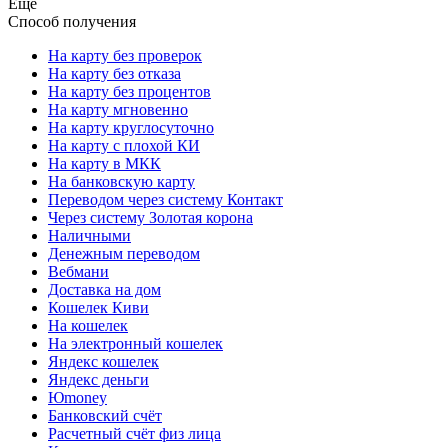
Еще
Способ получения
На карту без проверок
На карту без отказа
На карту без процентов
На карту мгновенно
На карту круглосуточно
На карту с плохой КИ
На карту в МКК
На банковскую карту
Переводом через систему Контакт
Через систему Золотая корона
Наличными
Денежным переводом
Вебмани
Доставка на дом
Кошелек Киви
На кошелек
На электронный кошелек
Яндекс кошелек
Яндекс деньги
Юmoney
Банковский счёт
Расчетный счёт физ лица