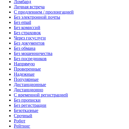
Ломбард
Личная встреча
С продлением / пролонгацией
Без электронной почты
Без email
Без комиссий
Без страховок
Через госуслуги
Без документов
Без обмана
Без мошенничества
Без посредников
Напрямую
Проверенные
Надежные
Популярные
Дистанционные
Дистанционно
С временной регистрацией
Без прописки
Без регистрации
Безотказные
Срочный
Робот
Рейтинг