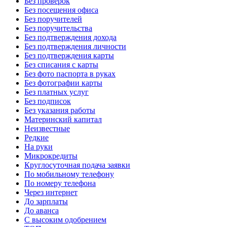
Без проверок
Без посещения офиса
Без поручителей
Без поручительства
Без подтверждения дохода
Без подтверждения личности
Без подтверждения карты
Без списания с карты
Без фото паспорта в руках
Без фотографии карты
Без платных услуг
Без подписок
Без указания работы
Материнский капитал
Неизвестные
Редкие
На руки
Микрокредиты
Круглосуточная подача заявки
По мобильному телефону
По номеру телефона
Через интернет
До зарплаты
До аванса
С высоким одобрением