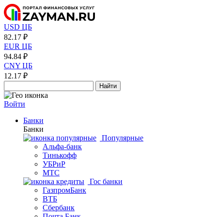
USD ЦБ
82.17 ₽
EUR ЦБ
94.84 ₽
CNY ЦБ
12.17 ₽
Найти
Войти
Банки
Банки
Популярные
Альфа-банк
Тинькофф
УБРиР
МТС
Гос банки
ГазпромБанк
ВТБ
Сбербанк
Почта Банк