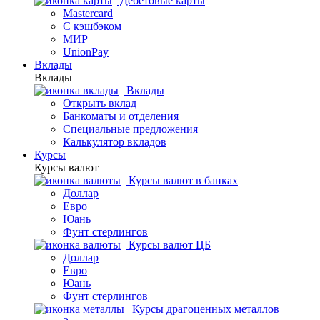
Дебетовые карты
Mastercard
С кэшбэком
МИР
UnionPay
Вклады
Вклады
Вклады
Открыть вклад
Банкоматы и отделения
Специальные предложения
Калькулятор вкладов
Курсы
Курсы валют
Курсы валют в банках
Доллар
Евро
Юань
Фунт стерлингов
Курсы валют ЦБ
Доллар
Евро
Юань
Фунт стерлингов
Курсы драгоценных металлов