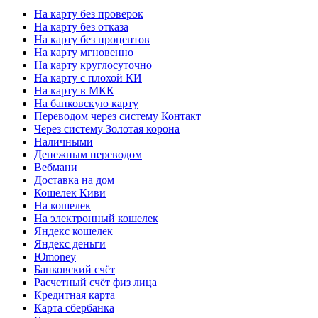
На карту без проверок
На карту без отказа
На карту без процентов
На карту мгновенно
На карту круглосуточно
На карту с плохой КИ
На карту в МКК
На банковскую карту
Переводом через систему Контакт
Через систему Золотая корона
Наличными
Денежным переводом
Вебмани
Доставка на дом
Кошелек Киви
На кошелек
На электронный кошелек
Яндекс кошелек
Яндекс деньги
Юmoney
Банковский счёт
Расчетный счёт физ лица
Кредитная карта
Карта сбербанка