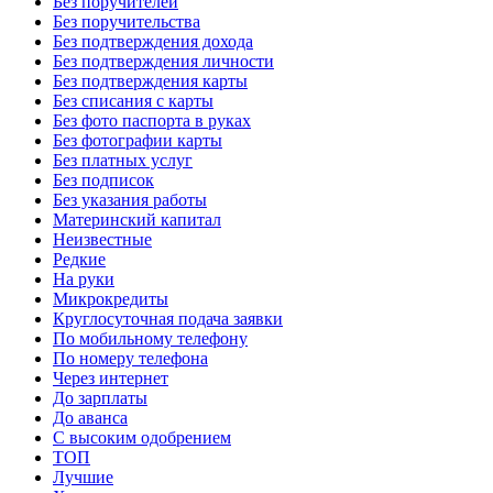
Без поручителей
Без поручительства
Без подтверждения дохода
Без подтверждения личности
Без подтверждения карты
Без списания с карты
Без фото паспорта в руках
Без фотографии карты
Без платных услуг
Без подписок
Без указания работы
Материнский капитал
Неизвестные
Редкие
На руки
Микрокредиты
Круглосуточная подача заявки
По мобильному телефону
По номеру телефона
Через интернет
До зарплаты
До аванса
С высоким одобрением
ТОП
Лучшие