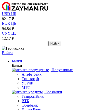
USD ЦБ
82.17 ₽
EUR ЦБ
94.84 ₽
CNY ЦБ
12.17 ₽
Найти
Войти
Банки
Банки
Популярные
Альфа-банк
Тинькофф
УБРиР
МТС
Гос банки
ГазпромБанк
ВТБ
Сбербанк
Почта Банк