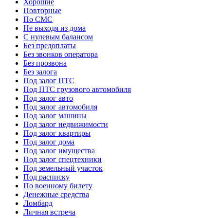
Хорошие
Повторные
По СМС
Не выходя из дома
С нулевым балансом
Без предоплаты
Без звонков оператора
Без прозвона
Без залога
Под залог ПТС
Под ПТС грузового автомобиля
Под залог авто
Под залог автомобиля
Под залог машины
Под залог недвижимости
Под залог квартиры
Под залог дома
Под залог имущества
Под залог спецтехники
Под земельный участок
Под расписку
По военному билету
Денежные средства
Ломбард
Личная встреча