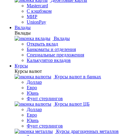
Дебетовые карты
Mastercard
С кэшбэком
МИР
UnionPay
Вклады
Вклады
Вклады
Открыть вклад
Банкоматы и отделения
Специальные предложения
Калькулятор вкладов
Курсы
Курсы валют
Курсы валют в банках
Доллар
Евро
Юань
Фунт стерлингов
Курсы валют ЦБ
Доллар
Евро
Юань
Фунт стерлингов
Курсы драгоценных металлов