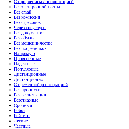
С продлением / пролонгацией
Без электронной почты
Без email
Без комиссий
Без страховок
Через госуслуги
Без документов
Без обмана
Без мошенничества
Без посредников
Напрямую
Проверенные
Надежные
Популярные
Дистанционные
Дистанционно
С временной регистрацией
Без прописки
Без регистрации
Безотказные
Срочный
Робот
Рейтинг
Легкие
Частные