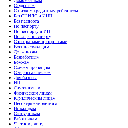
Домохозяйкам
Студентам
С низким кредитным рейтингом
Без СНИЛС и ИНН
Без паспорта
По паспорту
По паспорту и ИНН
По загранпаспорту
С открытыми просрочками
Военнослужащим
Должникам
Безработным
Бомжам
Совсем пропащим
С черным списком
Для бизнеса
ИП
Самозанятым
Физическим лицам
Юридическим лицам
Несовершеннолетним
Инвалидам
Сотрудникам
Работникам
Частному лицу