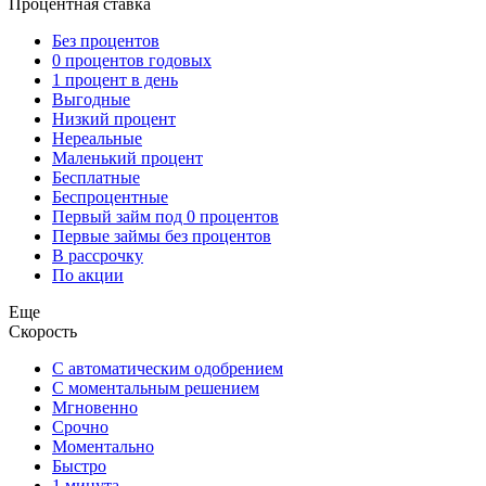
Процентная ставка
Без процентов
0 процентов годовых
1 процент в день
Выгодные
Низкий процент
Нереальные
Маленький процент
Бесплатные
Беспроцентные
Первый займ под 0 процентов
Первые займы без процентов
В рассрочку
По акции
Еще
Скорость
С автоматическим одобрением
С моментальным решением
Мгновенно
Срочно
Моментально
Быстро
1 минута