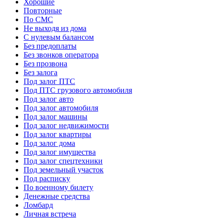
Хорошие
Повторные
По СМС
Не выходя из дома
С нулевым балансом
Без предоплаты
Без звонков оператора
Без прозвона
Без залога
Под залог ПТС
Под ПТС грузового автомобиля
Под залог авто
Под залог автомобиля
Под залог машины
Под залог недвижимости
Под залог квартиры
Под залог дома
Под залог имущества
Под залог спецтехники
Под земельный участок
Под расписку
По военному билету
Денежные средства
Ломбард
Личная встреча