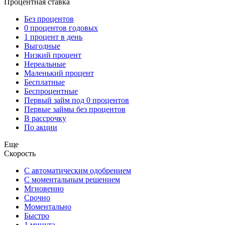
Процентная ставка
Без процентов
0 процентов годовых
1 процент в день
Выгодные
Низкий процент
Нереальные
Маленький процент
Бесплатные
Беспроцентные
Первый займ под 0 процентов
Первые займы без процентов
В рассрочку
По акции
Еще
Скорость
С автоматическим одобрением
С моментальным решением
Мгновенно
Срочно
Моментально
Быстро
1 минута