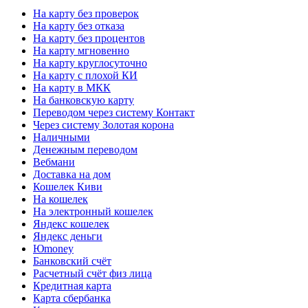
На карту без проверок
На карту без отказа
На карту без процентов
На карту мгновенно
На карту круглосуточно
На карту с плохой КИ
На карту в МКК
На банковскую карту
Переводом через систему Контакт
Через систему Золотая корона
Наличными
Денежным переводом
Вебмани
Доставка на дом
Кошелек Киви
На кошелек
На электронный кошелек
Яндекс кошелек
Яндекс деньги
Юmoney
Банковский счёт
Расчетный счёт физ лица
Кредитная карта
Карта сбербанка