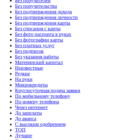
Без поручителей
Без поручительства
Без подтверждения дохода
Без подтверждения личности
Без подтверждения карты
Без списания с карты
Без фото паспорта в руках
Без фотографии карты
Без платных услуг
Без подписок
Без указания работы
Материнский капитал
Неизвестные
Редкие
На руки
Микрокредиты
Круглосуточная подача заявки
По мобильному телефону
По номеру телефона
Через интернет
До зарплаты
До аванса
С высоким одобрением
ТОП
Лучшие