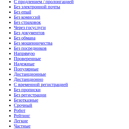
С продлением / пролонгацией
Без электронной почты
Без email
Без комиссий
Без страховок
Через госуслуги
Без документов
Без обмана
Без мошенничества
Без посредников
Напрямую
Проверенные
Надежные
Популярные
Дистанционные
Дистанционно
С временной регистрацией
Без прописки
Без регистрации
Безотказные
Срочный
Робот
Рейтинг
Легкие
Частные