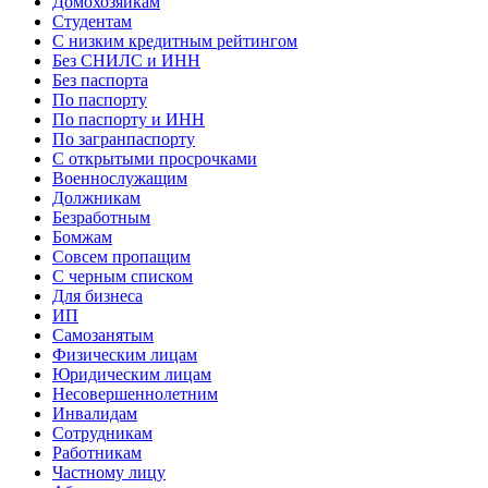
Домохозяйкам
Студентам
С низким кредитным рейтингом
Без СНИЛС и ИНН
Без паспорта
По паспорту
По паспорту и ИНН
По загранпаспорту
С открытыми просрочками
Военнослужащим
Должникам
Безработным
Бомжам
Совсем пропащим
С черным списком
Для бизнеса
ИП
Самозанятым
Физическим лицам
Юридическим лицам
Несовершеннолетним
Инвалидам
Сотрудникам
Работникам
Частному лицу