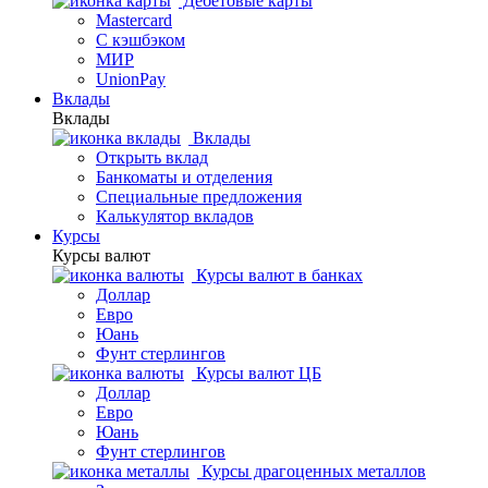
Дебетовые карты
Mastercard
С кэшбэком
МИР
UnionPay
Вклады
Вклады
Вклады
Открыть вклад
Банкоматы и отделения
Специальные предложения
Калькулятор вкладов
Курсы
Курсы валют
Курсы валют в банках
Доллар
Евро
Юань
Фунт стерлингов
Курсы валют ЦБ
Доллар
Евро
Юань
Фунт стерлингов
Курсы драгоценных металлов