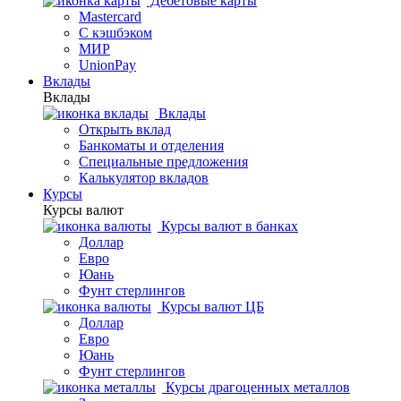
Дебетовые карты
Mastercard
С кэшбэком
МИР
UnionPay
Вклады
Вклады
Вклады
Открыть вклад
Банкоматы и отделения
Специальные предложения
Калькулятор вкладов
Курсы
Курсы валют
Курсы валют в банках
Доллар
Евро
Юань
Фунт стерлингов
Курсы валют ЦБ
Доллар
Евро
Юань
Фунт стерлингов
Курсы драгоценных металлов