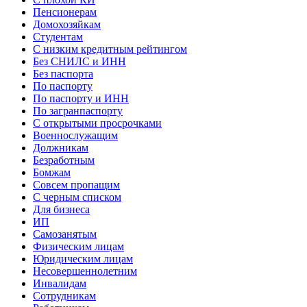
Пенсионерам
Домохозяйкам
Студентам
С низким кредитным рейтингом
Без СНИЛС и ИНН
Без паспорта
По паспорту
По паспорту и ИНН
По загранпаспорту
С открытыми просрочками
Военнослужащим
Должникам
Безработным
Бомжам
Совсем пропащим
С черным списком
Для бизнеса
ИП
Самозанятым
Физическим лицам
Юридическим лицам
Несовершеннолетним
Инвалидам
Сотрудникам