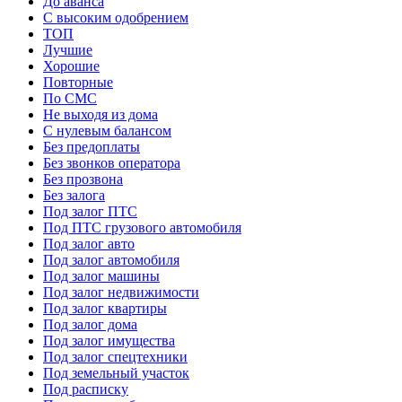
До аванса
С высоким одобрением
ТОП
Лучшие
Хорошие
Повторные
По СМС
Не выходя из дома
С нулевым балансом
Без предоплаты
Без звонков оператора
Без прозвона
Без залога
Под залог ПТС
Под ПТС грузового автомобиля
Под залог авто
Под залог автомобиля
Под залог машины
Под залог недвижимости
Под залог квартиры
Под залог дома
Под залог имущества
Под залог спецтехники
Под земельный участок
Под расписку