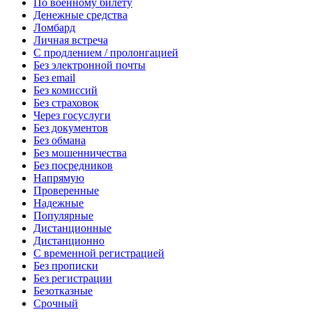
По военному билету
Денежные средства
Ломбард
Личная встреча
С продлением / пролонгацией
Без электронной почты
Без email
Без комиссий
Без страховок
Через госуслуги
Без документов
Без обмана
Без мошенничества
Без посредников
Напрямую
Проверенные
Надежные
Популярные
Дистанционные
Дистанционно
С временной регистрацией
Без прописки
Без регистрации
Безотказные
Срочный