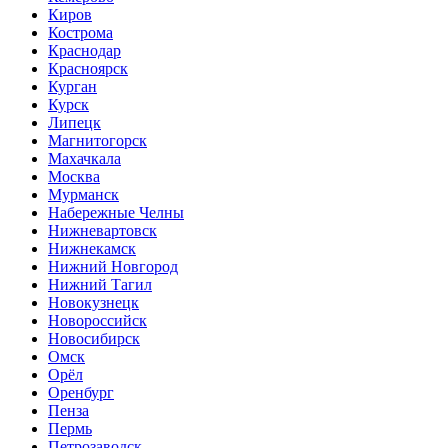
Киров
Кострома
Краснодар
Красноярск
Курган
Курск
Липецк
Магнитогорск
Махачкала
Москва
Мурманск
Набережные Челны
Нижневартовск
Нижнекамск
Нижний Новгород
Нижний Тагил
Новокузнецк
Новороссийск
Новосибирск
Омск
Орёл
Оренбург
Пенза
Пермь
Петрозаводск