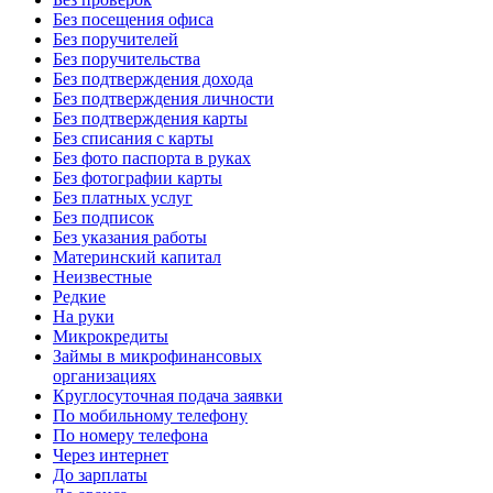
Без посещения офиса
Без поручителей
Без поручительства
Без подтверждения дохода
Без подтверждения личности
Без подтверждения карты
Без списания с карты
Без фото паспорта в руках
Без фотографии карты
Без платных услуг
Без подписок
Без указания работы
Материнский капитал
Неизвестные
Редкие
На руки
Микрокредиты
Займы в микрофинансовых
организациях
Круглосуточная подача заявки
По мобильному телефону
По номеру телефона
Через интернет
До зарплаты