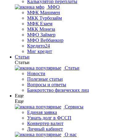
Калькулятор переплаты
МФО
МФК Манимен
МКК Турбозайм
МФК Езаем
МКК Монеза
МФО Займер
МФО Веббанкир
Кредито24
Миг кредит
Статьи
Статьи
Статьи
Новости
Полезные статьи
Вопросы и ответы
Банкротство физических лиц
Еще
Еще
Сервисы
Единая заявка
Узнать долг в ФССП
Конвертер валют
Личный кабинет
О нас