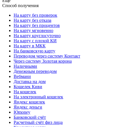
Еще
Способ получения
На карту без проверок
На карту без отказа
На карту без процентов
На карту мгновенно
На карту круглосуточно
На карту с плохой КИ
На карту в МКК
На банковскую карту
Переводом через систему Контакт
Через систему Золотая корона
Наличными
Денежным переводом
Вебмани
Доставка на дом
Кошелек Киви
На кошелек
На электронный кошелек
Яндекс кошелек
Яндекс деньги
Юmoney
Банковский счёт
Расчетный счёт физ лица