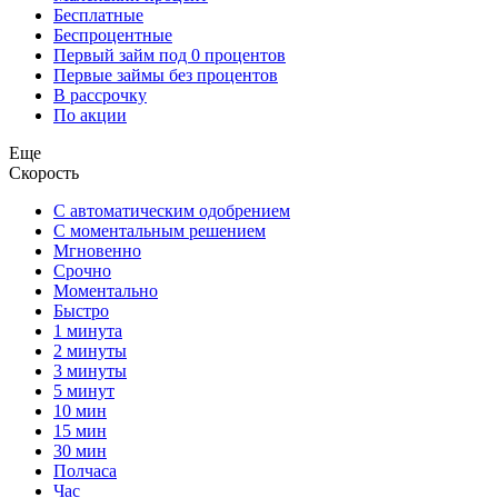
Бесплатные
Беспроцентные
Первый займ под 0 процентов
Первые займы без процентов
В рассрочку
По акции
Еще
Скорость
С автоматическим одобрением
С моментальным решением
Мгновенно
Срочно
Моментально
Быстро
1 минута
2 минуты
3 минуты
5 минут
10 мин
15 мин
30 мин
Полчаса
Час