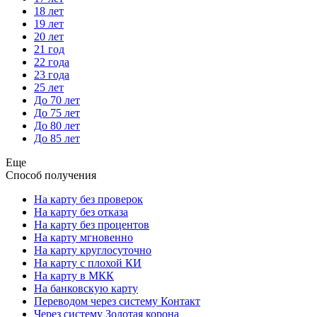
18 лет
19 лет
20 лет
21 год
22 года
23 года
25 лет
До 70 лет
До 75 лет
До 80 лет
До 85 лет
Еще
Способ получения
На карту без проверок
На карту без отказа
На карту без процентов
На карту мгновенно
На карту круглосуточно
На карту с плохой КИ
На карту в МКК
На банковскую карту
Переводом через систему Контакт
Через систему Золотая корона