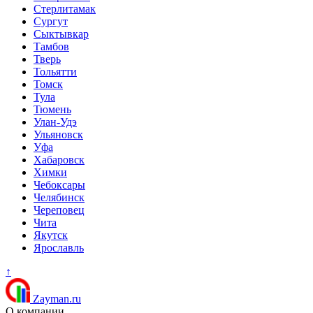
Стерлитамак
Сургут
Сыктывкар
Тамбов
Тверь
Тольятти
Томск
Тула
Тюмень
Улан-Удэ
Ульяновск
Уфа
Хабаровск
Химки
Чебоксары
Челябинск
Череповец
Чита
Якутск
Ярославль
↑
Zayman.ru
О компании