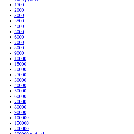
1500
2000
3000
3500
4000
5000
6000
7000
8000
9000
10000
15000
20000
25000
30000
40000
50000
60000
70000
80000
90000
100000
150000
200000
300000 рублей