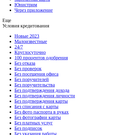
Юнистрим
Через приложение
Еще
Условия кредитования
Новые 2023
Малоизвестные
24/7
Круглосуточно
100 процентов одобрения
Без отказа
Без проверок
Без посещения офиса
Без поручителей
Без поручительства
Без подтверждения дохода
Без подтверждения личности
Без подтверждения карты
Без списания с карты
Без фото паспорта в руках
Без фотографии карты
Без платных услуг
Без подписок
Без указания работы