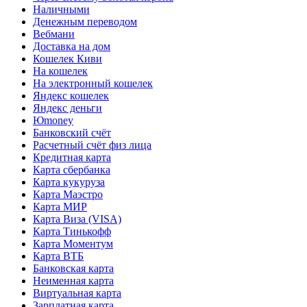
Наличными
Денежным переводом
Вебмани
Доставка на дом
Кошелек Киви
На кошелек
На электронный кошелек
Яндекс кошелек
Яндекс деньги
Юmoney
Банковский счёт
Расчетный счёт физ лица
Кредитная карта
Карта сбербанка
Карта кукуруза
Карта Маэстро
Карта МИР
Карта Виза (VISA)
Карта Тинькофф
Карта Моментум
Карта ВТБ
Банковская карта
Неименная карта
Виртуальная карта
Зарплатная карта