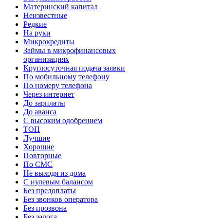
Материнский капитал
Неизвестные
Редкие
На руки
Микрокредиты
Займы в микрофинансовых
организациях
Круглосуточная подача заявки
По мобильному телефону
По номеру телефона
Через интернет
До зарплаты
До аванса
С высоким одобрением
ТОП
Лучшие
Хорошие
Повторные
По СМС
Не выходя из дома
С нулевым балансом
Без предоплаты
Без звонков оператора
Без прозвона
Без залога