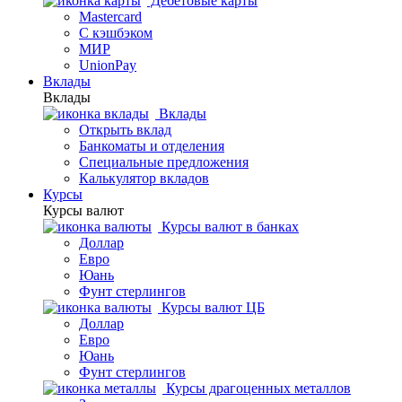
Дебетовые карты
Mastercard
С кэшбэком
МИР
UnionPay
Вклады
Вклады
Вклады
Открыть вклад
Банкоматы и отделения
Специальные предложения
Калькулятор вкладов
Курсы
Курсы валют
Курсы валют в банках
Доллар
Евро
Юань
Фунт стерлингов
Курсы валют ЦБ
Доллар
Евро
Юань
Фунт стерлингов
Курсы драгоценных металлов