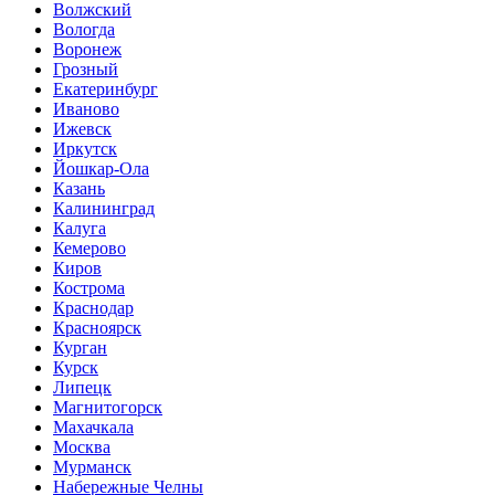
Волжский
Вологда
Воронеж
Грозный
Екатеринбург
Иваново
Ижевск
Иркутск
Йошкар-Ола
Казань
Калининград
Калуга
Кемерово
Киров
Кострома
Краснодар
Красноярск
Курган
Курск
Липецк
Магнитогорск
Махачкала
Москва
Мурманск
Набережные Челны