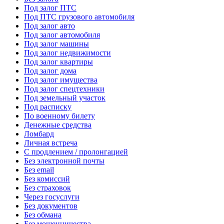
Под залог ПТС
Под ПТС грузового автомобиля
Под залог авто
Под залог автомобиля
Под залог машины
Под залог недвижимости
Под залог квартиры
Под залог дома
Под залог имущества
Под залог спецтехники
Под земельный участок
Под расписку
По военному билету
Денежные средства
Ломбард
Личная встреча
С продлением / пролонгацией
Без электронной почты
Без email
Без комиссий
Без страховок
Через госуслуги
Без документов
Без обмана
Без мошенничества