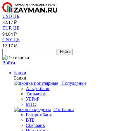
USD ЦБ
82.17 ₽
EUR ЦБ
94.84 ₽
CNY ЦБ
12.17 ₽
Найти
Войти
Банки
Банки
Популярные
Альфа-банк
Тинькофф
УБРиР
МТС
Гос банки
ГазпромБанк
ВТБ
Сбербанк
Почта Банк