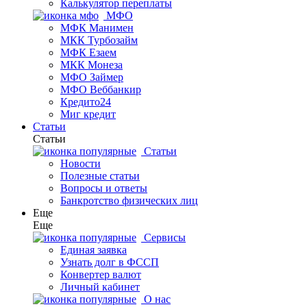
Калькулятор переплаты
МФО
МФК Манимен
МКК Турбозайм
МФК Езаем
МКК Монеза
МФО Займер
МФО Веббанкир
Кредито24
Миг кредит
Статьи
Статьи
Статьи
Новости
Полезные статьи
Вопросы и ответы
Банкротство физических лиц
Еще
Еще
Сервисы
Единая заявка
Узнать долг в ФССП
Конвертер валют
Личный кабинет
О нас