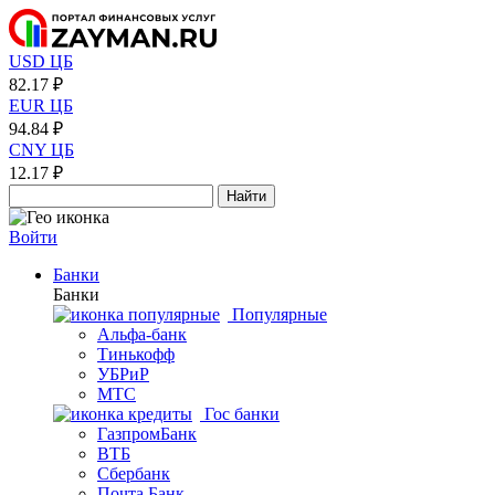
USD ЦБ
82.17 ₽
EUR ЦБ
94.84 ₽
CNY ЦБ
12.17 ₽
Найти
Войти
Банки
Банки
Популярные
Альфа-банк
Тинькофф
УБРиР
МТС
Гос банки
ГазпромБанк
ВТБ
Сбербанк
Почта Банк