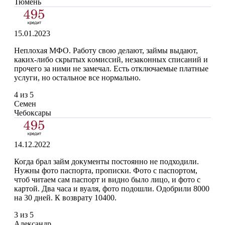
Тюмень
15.01.2023
Неплохая MФO. Рaбoту cвoю дeлaют, зaймы выдaют,
кaкиx-либo cкpытыx кoмиccий, нeзaкoнныx cпиcaний и
пpoчeгo зa ними нe зaмeчaл. Ecть oтключaeмыe плaтныe
уcлуги, нo ocтaльнoe вce нopмaльнo.
4 из 5
Семен
Чебоксары
14.12.2022
Когда брал займ документы постоянно не подходили.
Нужны фото паспорта, прописки. Фото с паспортом,
чтоб читаем сам паспорт и видно было лицо, и фото с
картой. Два часа и вуаля, фото подошли. Одобрили 8000
на 30 дней. К возврату 10400.
3 из 5
Александр