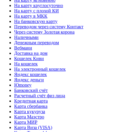
На карту мгновенно
На карту круглосуточно
На карту с плохой КИ
На карту в МКК
На банковскую карту
Переводом через систему Контакт
Через систему Золотая корона
Наличными
Денежным переводом
Вебмани
Доставка на дом
Кошелек Киви
На кошелек
На электронный кошелек
Яндекс кошелек
Яндекс деньги
Юmoney
Банковский счёт
Расчетный счёт физ лица
Кредитная карта
Карта сбербанка
Карта кукуруза
Карта Маэстро
Карта МИР
Карта Виза (VISA)