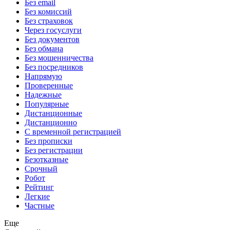
Без email
Без комиссий
Без страховок
Через госуслуги
Без документов
Без обмана
Без мошенничества
Без посредников
Напрямую
Проверенные
Надежные
Популярные
Дистанционные
Дистанционно
С временной регистрацией
Без прописки
Без регистрации
Безотказные
Срочный
Робот
Рейтинг
Легкие
Частные
Еще