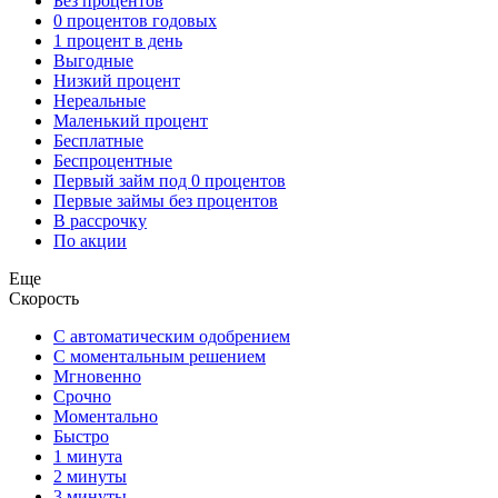
Без процентов
0 процентов годовых
1 процент в день
Выгодные
Низкий процент
Нереальные
Маленький процент
Бесплатные
Беспроцентные
Первый займ под 0 процентов
Первые займы без процентов
В рассрочку
По акции
Еще
Скорость
С автоматическим одобрением
С моментальным решением
Мгновенно
Срочно
Моментально
Быстро
1 минута
2 минуты
3 минуты