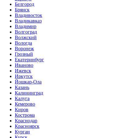
Белгород
Брянск
Владивосток
Владикавказ
Владимир
Волгоград
Волжский
Вологда
Воронеж
Грозный
Екатеринбург
Иваново
Ижевск
Иркутск
Йошкар-Ола
Казань
Калининград
Калуга
Кемерово
Киров
Кострома
Краснодар
Красноярск
Курган
Курск