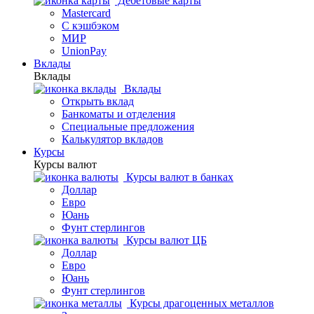
Дебетовые карты
Mastercard
С кэшбэком
МИР
UnionPay
Вклады
Вклады
Вклады
Открыть вклад
Банкоматы и отделения
Специальные предложения
Калькулятор вкладов
Курсы
Курсы валют
Курсы валют в банках
Доллар
Евро
Юань
Фунт стерлингов
Курсы валют ЦБ
Доллар
Евро
Юань
Фунт стерлингов
Курсы драгоценных металлов