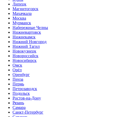
Липецк
Магнитогорск
Махачкала
Москва
Мурманск
Набережные Челны
Нижневартовск
Нижнекамск
Нижний Новгород
Нижний Тагил
Новокузнецк
Новороссийск
Новосибирск
Омск
Орёл
Оренбург
Пенза
Пермь
Петрозаводск
Подольск
Ростов-на-Дону
Рязань
Самара
Санкт-Петербург
Саранск