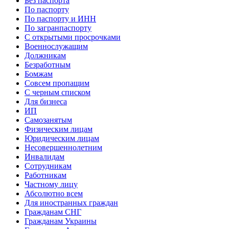
Без паспорта
По паспорту
По паспорту и ИНН
По загранпаспорту
С открытыми просрочками
Военнослужащим
Должникам
Безработным
Бомжам
Совсем пропащим
С черным списком
Для бизнеса
ИП
Самозанятым
Физическим лицам
Юридическим лицам
Несовершеннолетним
Инвалидам
Сотрудникам
Работникам
Частному лицу
Абсолютно всем
Для иностранных граждан
Гражданам СНГ
Гражданам Украины