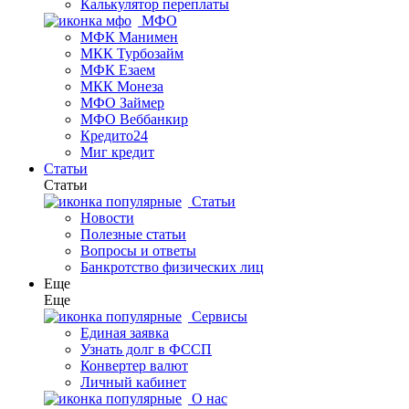
Калькулятор переплаты
МФО
МФК Манимен
МКК Турбозайм
МФК Езаем
МКК Монеза
МФО Займер
МФО Веббанкир
Кредито24
Миг кредит
Статьи
Статьи
Статьи
Новости
Полезные статьи
Вопросы и ответы
Банкротство физических лиц
Еще
Еще
Сервисы
Единая заявка
Узнать долг в ФССП
Конвертер валют
Личный кабинет
О нас