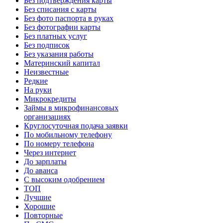
Без подтверждения карты
Без списания с карты
Без фото паспорта в руках
Без фотографии карты
Без платных услуг
Без подписок
Без указания работы
Материнский капитал
Неизвестные
Редкие
На руки
Микрокредиты
Займы в микрофинансовых
организациях
Круглосуточная подача заявки
По мобильному телефону
По номеру телефона
Через интернет
До зарплаты
До аванса
С высоким одобрением
ТОП
Лучшие
Хорошие
Повторные