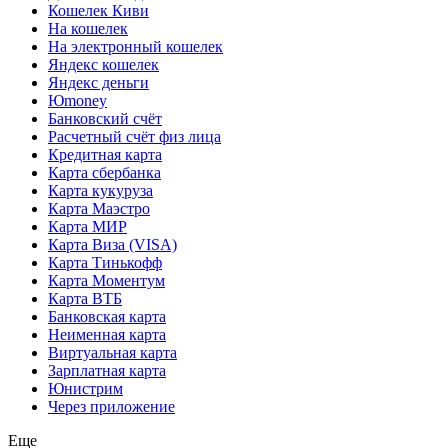
Кошелек Киви
На кошелек
На электронный кошелек
Яндекс кошелек
Яндекс деньги
Юmoney
Банковский счёт
Расчетный счёт физ лица
Кредитная карта
Карта сбербанка
Карта кукуруза
Карта Маэстро
Карта МИР
Карта Виза (VISA)
Карта Тинькофф
Карта Моментум
Карта ВТБ
Банковская карта
Неименная карта
Виртуальная карта
Зарплатная карта
Юнистрим
Через приложение
Еще