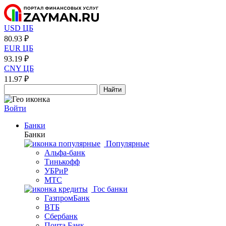
USD ЦБ
80.93 ₽
EUR ЦБ
93.19 ₽
CNY ЦБ
11.97 ₽
Найти
Войти
Банки
Банки
Популярные
Альфа-банк
Тинькофф
УБРиР
МТС
Гос банки
ГазпромБанк
ВТБ
Сбербанк
Почта Банк