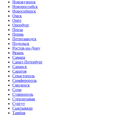
Новокузнецк
Новороссийск
Новосибирск
Омск
Орёл
Оренбург
Пенза
Пермь
Петрозаводск
Подольск
Ростов-на-Дону
Рязань
Самара
Санкт-Петербург
Саранск
Саратов
Севастополь
Симферополь
Смоленск
Сочи
Ставрополь
Стерлитамак
Сургут
Сыктывкар
Тамбов