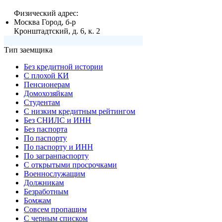
Физический адрес:
Москва Город, б-р
Кронштадтский, д. 6, к. 2
Тип заемщика
Без кредитной истории
С плохой КИ
Пенсионерам
Домохозяйкам
Студентам
С низким кредитным рейтингом
Без СНИЛС и ИНН
Без паспорта
По паспорту
По паспорту и ИНН
По загранпаспорту
С открытыми просрочками
Военнослужащим
Должникам
Безработным
Бомжам
Совсем пропащим
С черным списком