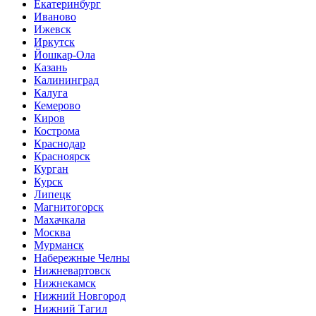
Екатеринбург
Иваново
Ижевск
Иркутск
Йошкар-Ола
Казань
Калининград
Калуга
Кемерово
Киров
Кострома
Краснодар
Красноярск
Курган
Курск
Липецк
Магнитогорск
Махачкала
Москва
Мурманск
Набережные Челны
Нижневартовск
Нижнекамск
Нижний Новгород
Нижний Тагил