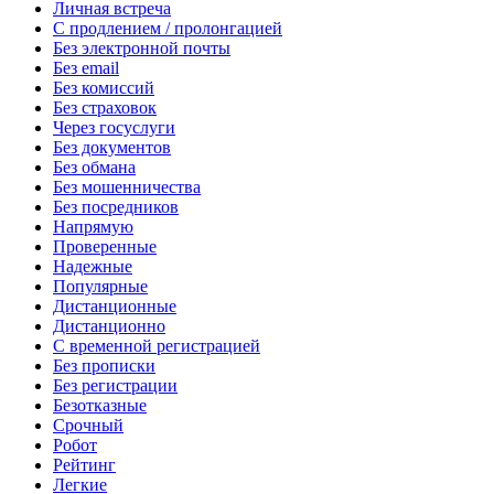
Личная встреча
С продлением / пролонгацией
Без электронной почты
Без email
Без комиссий
Без страховок
Через госуслуги
Без документов
Без обмана
Без мошенничества
Без посредников
Напрямую
Проверенные
Надежные
Популярные
Дистанционные
Дистанционно
С временной регистрацией
Без прописки
Без регистрации
Безотказные
Срочный
Робот
Рейтинг
Легкие