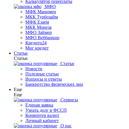
Калькулятор переплаты
МФО
МФК Манимен
МКК Турбозайм
МФК Езаем
МКК Монеза
МФО Займер
МФО Веббанкир
Кредито24
Миг кредит
Статьи
Статьи
Статьи
Новости
Полезные статьи
Вопросы и ответы
Банкротство физических лиц
Еще
Еще
Сервисы
Единая заявка
Узнать долг в ФССП
Конвертер валют
Личный кабинет
О нас