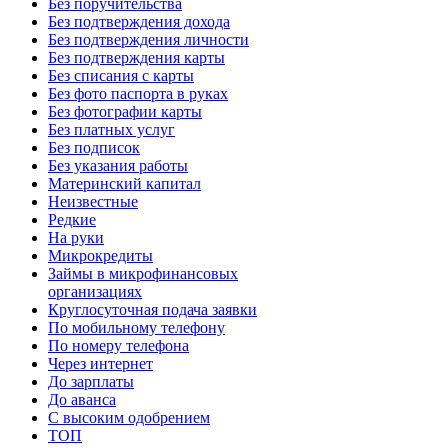
Без поручительства
Без подтверждения дохода
Без подтверждения личности
Без подтверждения карты
Без списания с карты
Без фото паспорта в руках
Без фотографии карты
Без платных услуг
Без подписок
Без указания работы
Материнский капитал
Неизвестные
Редкие
На руки
Микрокредиты
Займы в микрофинансовых
организациях
Круглосуточная подача заявки
По мобильному телефону
По номеру телефона
Через интернет
До зарплаты
До аванса
С высоким одобрением
ТОП