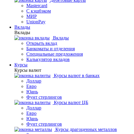
Дебетовые карты
Mastercard
С кэшбэком
МИР
UnionPay
Вклады
Вклады
Вклады
Открыть вклад
Банкоматы и отделения
Специальные предложения
Калькулятор вкладов
Курсы
Курсы валют
Курсы валют в банках
Доллар
Евро
Юань
Фунт стерлингов
Курсы валют ЦБ
Доллар
Евро
Юань
Фунт стерлингов
Курсы драгоценных металлов