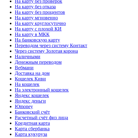
На карту без проверок
На карту без отказа
На карту без процентов
На карту мгновенно
На карту круглосуточно
На карту с плохой КИ
На карту в МКК
На банковскую карту
Переводом через систему Контакт
Через систему Золотая корона
Наличными
Денежным переводом
Вебмани
Доставка на дом
Кошелек Киви
На кошелек
На электронный кошелек
Яндекс кошелек
Яндекс деньги
Юmoney
Банковский счёт
Расчетный счёт физ лица
Кредитная карта
Карта сбербанка
Карта кукуруза