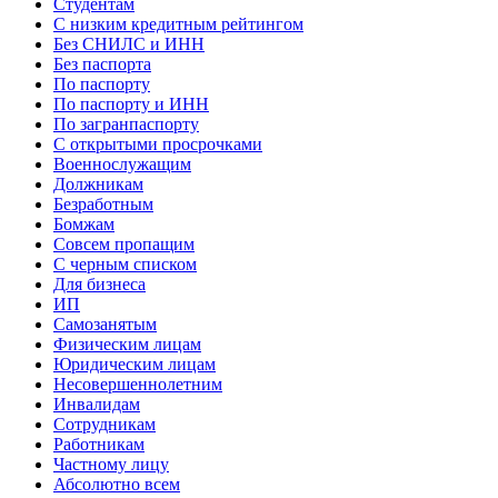
Студентам
С низким кредитным рейтингом
Без СНИЛС и ИНН
Без паспорта
По паспорту
По паспорту и ИНН
По загранпаспорту
С открытыми просрочками
Военнослужащим
Должникам
Безработным
Бомжам
Совсем пропащим
С черным списком
Для бизнеса
ИП
Самозанятым
Физическим лицам
Юридическим лицам
Несовершеннолетним
Инвалидам
Сотрудникам
Работникам
Частному лицу
Абсолютно всем