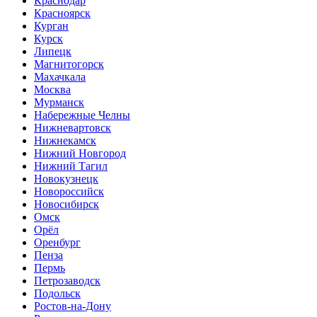
Краснодар
Красноярск
Курган
Курск
Липецк
Магнитогорск
Махачкала
Москва
Мурманск
Набережные Челны
Нижневартовск
Нижнекамск
Нижний Новгород
Нижний Тагил
Новокузнецк
Новороссийск
Новосибирск
Омск
Орёл
Оренбург
Пенза
Пермь
Петрозаводск
Подольск
Ростов-на-Дону