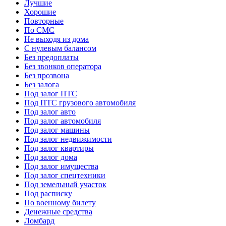
Лучшие
Хорошие
Повторные
По СМС
Не выходя из дома
С нулевым балансом
Без предоплаты
Без звонков оператора
Без прозвона
Без залога
Под залог ПТС
Под ПТС грузового автомобиля
Под залог авто
Под залог автомобиля
Под залог машины
Под залог недвижимости
Под залог квартиры
Под залог дома
Под залог имущества
Под залог спецтехники
Под земельный участок
Под расписку
По военному билету
Денежные средства
Ломбард