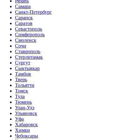
Рязань
Самара
Санкт-Петербург
Саранск
Саратов
Севастополь
Симферополь
Смоленск
Сочи
Ставрополь
Стерлитамак
Сургут
Сыктывкар
Тамбов
Тверь
Тольятти
Томск
Тула
Тюмень
Улан-Удэ
Ульяновск
Уфа
Хабаровск
Химки
Чебоксары