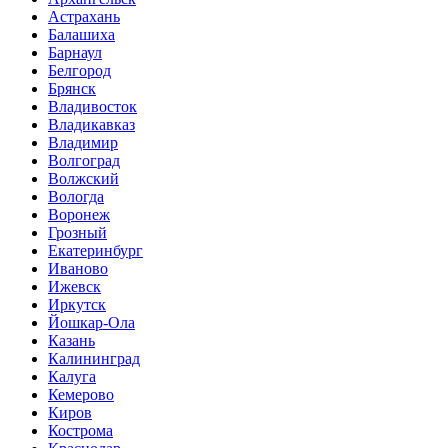
Астрахань
Балашиха
Барнаул
Белгород
Брянск
Владивосток
Владикавказ
Владимир
Волгоград
Волжский
Вологда
Воронеж
Грозный
Екатеринбург
Иваново
Ижевск
Иркутск
Йошкар-Ола
Казань
Калининград
Калуга
Кемерово
Киров
Кострома