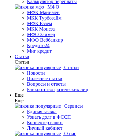
Калькулятор переплаты
МФО
МФК Манимен
МКК Турбозайм
МФК Езаем
МКК Монеза
МФО Займер
МФО Веббанкир
Кредито24
Миг кредит
Статьи
Статьи
Статьи
Новости
Полезные статьи
Вопросы и ответы
Банкротство физических лиц
Еще
Еще
Сервисы
Единая заявка
Узнать долг в ФССП
Конвертер валют
Личный кабинет
О нас