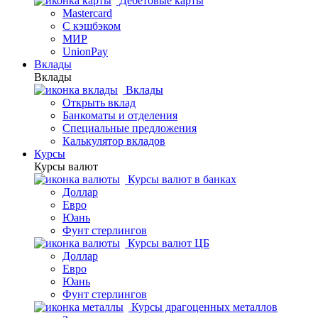
Дебетовые карты
Mastercard
С кэшбэком
МИР
UnionPay
Вклады
Вклады
Вклады
Открыть вклад
Банкоматы и отделения
Специальные предложения
Калькулятор вкладов
Курсы
Курсы валют
Курсы валют в банках
Доллар
Евро
Юань
Фунт стерлингов
Курсы валют ЦБ
Доллар
Евро
Юань
Фунт стерлингов
Курсы драгоценных металлов