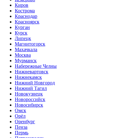
Киров
Кострома
Краснодар
Красноярск
Курган
Курск
Липецк
Магнитогорск
Махачкала
Москва
Мурманск
Набережные Челны
Нижневартовск
Нижнекамск
Нижний Новгород
Нижний Тагил
Новокузнецк
Новороссийск
Новосибирск
Омск
Орёл
Оренбург
Пенза
Пермь