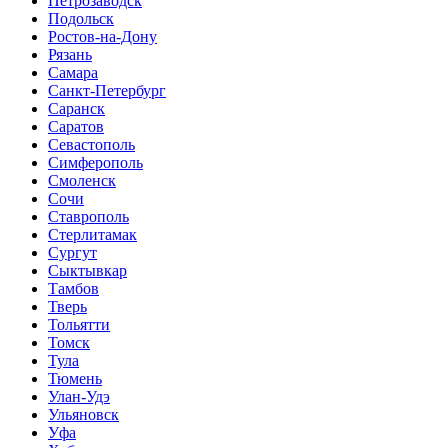
Петрозаводск
Подольск
Ростов-на-Дону
Рязань
Самара
Санкт-Петербург
Саранск
Саратов
Севастополь
Симферополь
Смоленск
Сочи
Ставрополь
Стерлитамак
Сургут
Сыктывкар
Тамбов
Тверь
Тольятти
Томск
Тула
Тюмень
Улан-Удэ
Ульяновск
Уфа