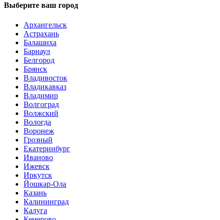
Выберите ваш город
Архангельск
Астрахань
Балашиха
Барнаул
Белгород
Брянск
Владивосток
Владикавказ
Владимир
Волгоград
Волжский
Вологда
Воронеж
Грозный
Екатеринбург
Иваново
Ижевск
Иркутск
Йошкар-Ола
Казань
Калининград
Калуга
Кемерово