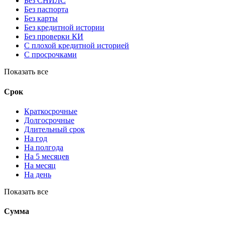
Без СНИЛС
Без паспорта
Без карты
Без кредитной истории
Без проверки КИ
С плохой кредитной историей
С просрочками
Показать все
Срок
Краткосрочные
Долгосрочные
Длительный срок
На год
На полгода
На 5 месяцев
На месяц
На день
Показать все
Сумма