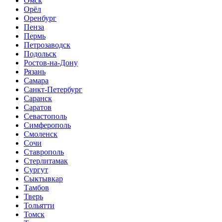
Омск
Орёл
Оренбург
Пенза
Пермь
Петрозаводск
Подольск
Ростов-на-Дону
Рязань
Самара
Санкт-Петербург
Саранск
Саратов
Севастополь
Симферополь
Смоленск
Сочи
Ставрополь
Стерлитамак
Сургут
Сыктывкар
Тамбов
Тверь
Тольятти
Томск