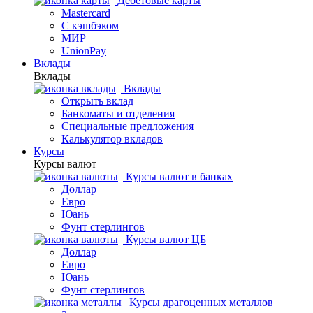
Дебетовые карты
Mastercard
С кэшбэком
МИР
UnionPay
Вклады
Вклады
Вклады
Открыть вклад
Банкоматы и отделения
Специальные предложения
Калькулятор вкладов
Курсы
Курсы валют
Курсы валют в банках
Доллар
Евро
Юань
Фунт стерлингов
Курсы валют ЦБ
Доллар
Евро
Юань
Фунт стерлингов
Курсы драгоценных металлов