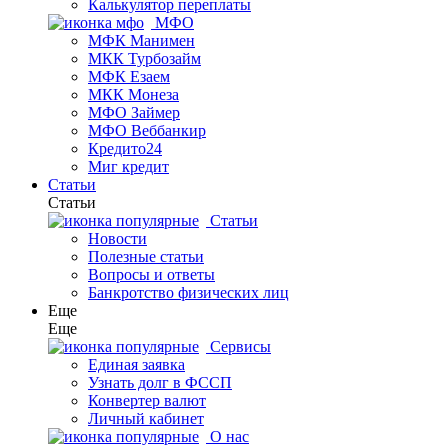
Калькулятор переплаты
МФО
МФК Манимен
МКК Турбозайм
МФК Езаем
МКК Монеза
МФО Займер
МФО Веббанкир
Кредито24
Миг кредит
Статьи
Статьи
Статьи
Новости
Полезные статьи
Вопросы и ответы
Банкротство физических лиц
Еще
Еще
Сервисы
Единая заявка
Узнать долг в ФССП
Конвертер валют
Личный кабинет
О нас