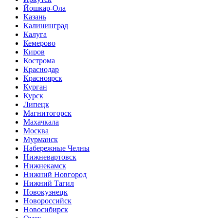
Йошкар-Ола
Казань
Калининград
Калуга
Кемерово
Киров
Кострома
Краснодар
Красноярск
Курган
Курск
Липецк
Магнитогорск
Махачкала
Москва
Мурманск
Набережные Челны
Нижневартовск
Нижнекамск
Нижний Новгород
Нижний Тагил
Новокузнецк
Новороссийск
Новосибирск