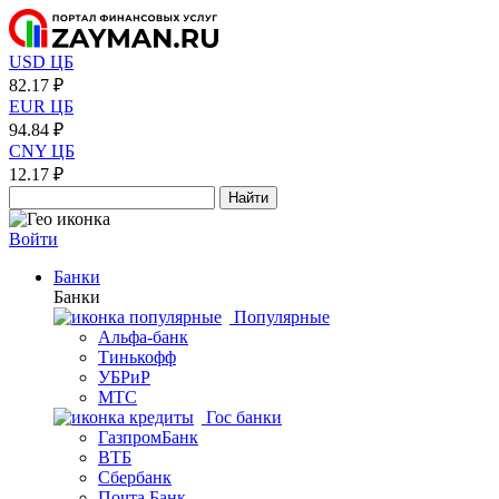
USD ЦБ
82.17 ₽
EUR ЦБ
94.84 ₽
CNY ЦБ
12.17 ₽
Найти
Войти
Банки
Банки
Популярные
Альфа-банк
Тинькофф
УБРиР
МТС
Гос банки
ГазпромБанк
ВТБ
Сбербанк
Почта Банк