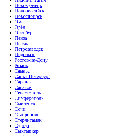
Новокузнецк
Новороссийск
Новосибирск
Омск
Орёл
Оренбург
Пенза
Пермь
Петрозаводск
Подольск
Ростов-на-Дону
Рязань
Самара
Санкт-Петербург
Саранск
Саратов
Севастополь
Симферополь
Смоленск
Сочи
Ставрополь
Стерлитамак
Сургут
Сыктывкар