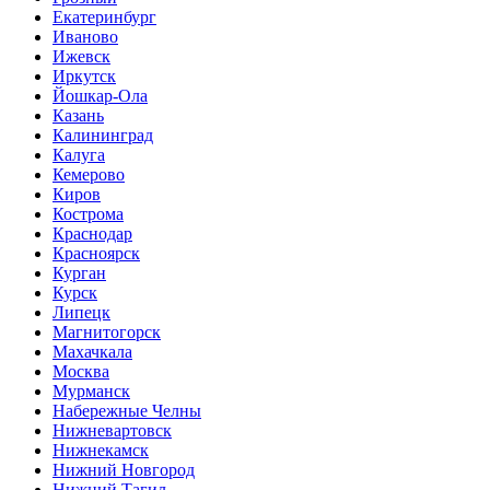
Екатеринбург
Иваново
Ижевск
Иркутск
Йошкар-Ола
Казань
Калининград
Калуга
Кемерово
Киров
Кострома
Краснодар
Красноярск
Курган
Курск
Липецк
Магнитогорск
Махачкала
Москва
Мурманск
Набережные Челны
Нижневартовск
Нижнекамск
Нижний Новгород
Нижний Тагил