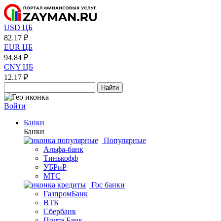
USD ЦБ
82.17 ₽
EUR ЦБ
94.84 ₽
CNY ЦБ
12.17 ₽
Найти
Войти
Банки
Банки
Популярные
Альфа-банк
Тинькофф
УБРиР
МТС
Гос банки
ГазпромБанк
ВТБ
Сбербанк
Почта Банк