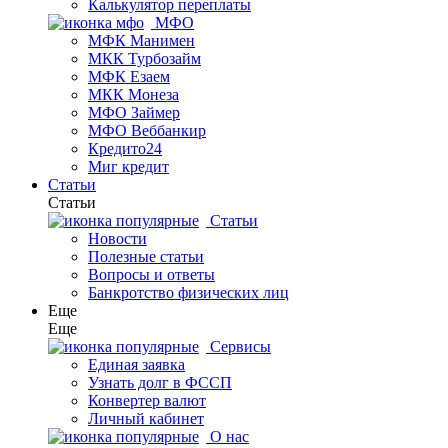
Калькулятор переплаты
МФО
МФК Манимен
МКК Турбозайм
МФК Езаем
МКК Монеза
МФО Займер
МФО Веббанкир
Кредито24
Миг кредит
Статьи
Статьи
Статьи
Новости
Полезные статьи
Вопросы и ответы
Банкротство физических лиц
Еще
Еще
Сервисы
Единая заявка
Узнать долг в ФССП
Конвертер валют
Личный кабинет
О нас