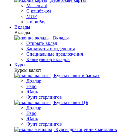
Дебетовые карты
Mastercard
С кэшбэком
МИР
UnionPay
Вклады
Вклады
Вклады
Открыть вклад
Банкоматы и отделения
Специальные предложения
Калькулятор вкладов
Курсы
Курсы валют
Курсы валют в банках
Доллар
Евро
Юань
Фунт стерлингов
Курсы валют ЦБ
Доллар
Евро
Юань
Фунт стерлингов
Курсы драгоценных металлов