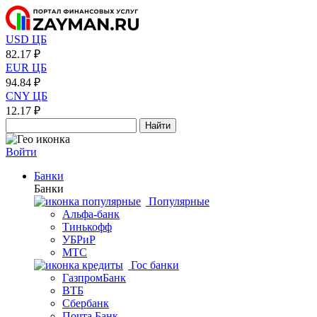
USD ЦБ
82.17 ₽
EUR ЦБ
94.84 ₽
CNY ЦБ
12.17 ₽
Найти
Войти
Банки
Банки
Популярные
Альфа-банк
Тинькофф
УБРиР
МТС
Гос банки
ГазпромБанк
ВТБ
Сбербанк
Почта Банк