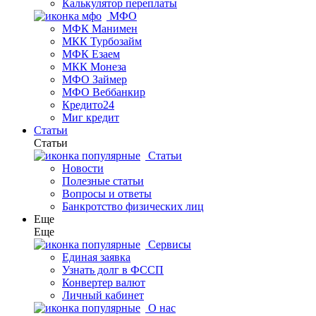
Калькулятор переплаты
МФО
МФК Манимен
МКК Турбозайм
МФК Езаем
МКК Монеза
МФО Займер
МФО Веббанкир
Кредито24
Миг кредит
Статьи
Статьи
Статьи
Новости
Полезные статьи
Вопросы и ответы
Банкротство физических лиц
Еще
Еще
Сервисы
Единая заявка
Узнать долг в ФССП
Конвертер валют
Личный кабинет
О нас