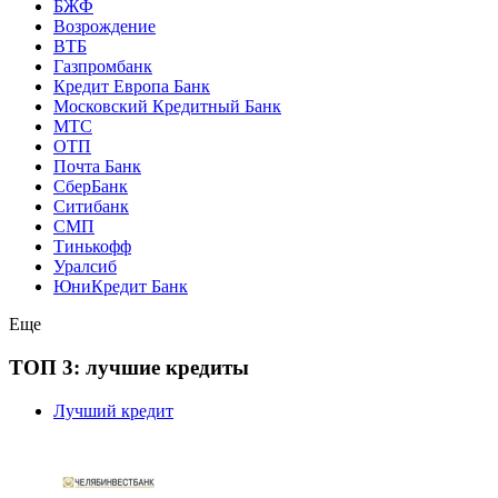
БЖФ
Возрождение
ВТБ
Газпромбанк
Кредит Европа Банк
Московский Кредитный Банк
МТС
ОТП
Почта Банк
СберБанк
Ситибанк
СМП
Тинькофф
Уралсиб
ЮниКредит Банк
Еще
ТОП 3: лучшие кредиты
Лучший кредит