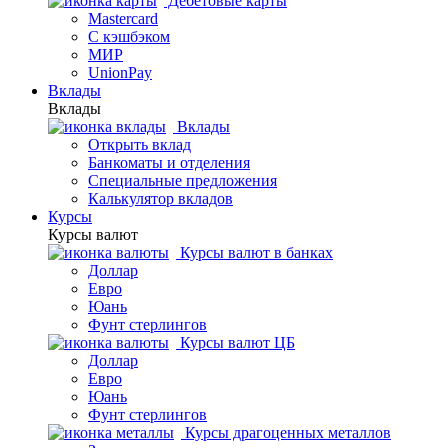
Дебетовые карты
Mastercard
С кэшбэком
МИР
UnionPay
Вклады
Вклады
Вклады
Открыть вклад
Банкоматы и отделения
Специальные предложения
Калькулятор вкладов
Курсы
Курсы валют
Курсы валют в банках
Доллар
Евро
Юань
Фунт стерлингов
Курсы валют ЦБ
Доллар
Евро
Юань
Фунт стерлингов
Курсы драгоценных металлов