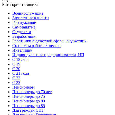
Категория заемщика
Военнослужащие
Зарплатные клиенты
Госслужащие
Самозанятые
Студентам
Безработным
Работники бюджетной сферы, бюджетник
Cо стажем работы 3 месяца
Инвалидам
Индивидуальные предприниматели, ИП
С 18 лет
С 19
С 20
С 21 года
С 22
С 23
Пенсионеры
Пенсионеры до 70 лет
Пенсионеры до 75
Пенсионеры до 80
Пенсионеры до 85
Для граждан СНГ
Для граждан Белоруссии