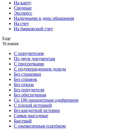
На карту
Срочные
Экспресс
Наличными в день обращения
На счет
На банковский счет
Еще
Условия
С поручителем
По двум документам
С просрочками
С подтверждением дохода
Без страховки
Без справок
Без отказа
Без поручителя
Без обеспечения
Со 100 процентным одобрением
С плохой историей
Без кредитной истории
Самые выгодные
Быстрый
С ежемесячным платёжом