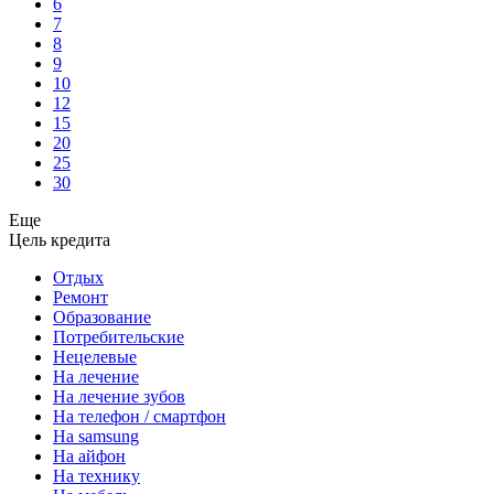
6
7
8
9
10
12
15
20
25
30
Еще
Цель кредита
Отдых
Ремонт
Образование
Потребительские
Нецелевые
На лечение
На лечение зубов
На телефон / смартфон
На samsung
На айфон
На технику