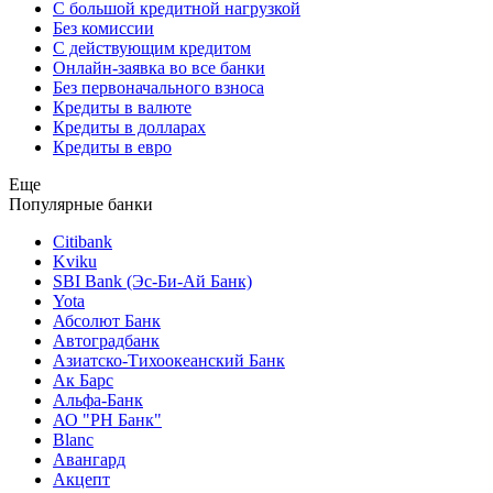
С большой кредитной нагрузкой
Без комиссии
С действующим кредитом
Онлайн-заявка во все банки
Без первоначального взноса
Кредиты в валюте
Кредиты в долларах
Кредиты в евро
Еще
Популярные банки
Citibank
Kviku
SBI Bank (Эс-Би-Ай Банк)
Yota
Абсолют Банк
Автоградбанк
Азиатско-Тихоокеанский Банк
Ак Барс
Альфа-Банк
АО "РН Банк"
Blanc
Авангард
Акцепт