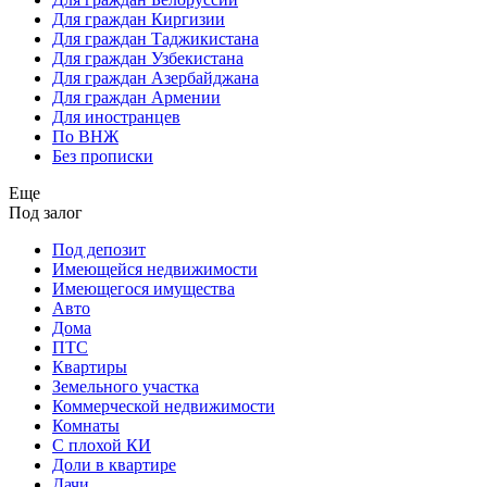
Для граждан Киргизии
Для граждан Таджикистана
Для граждан Узбекистана
Для граждан Азербайджана
Для граждан Армении
Для иностранцев
По ВНЖ
Без прописки
Еще
Под залог
Под депозит
Имеющейся недвижимости
Имеющегося имущества
Авто
Дома
ПТС
Квартиры
Земельного участка
Коммерческой недвижимости
Комнаты
С плохой КИ
Доли в квартире
Дачи