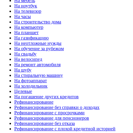
На мебель
На ноутбук
На телевизор
На часы
На строительство дома
На компьютер
На планшет
На газификацию
На неотложные нужды
На обучение за рубежом
На свадьбу
На велосипед
На ремонт автомобиля
На шубу
На стиральную машину
На фотоаппарат
На холодильник
Целевые
На погашение других кредитов
Рефинансирование
Рефинансирование без справки о доходах
Рефинансирование с просрочками
Рефинансирование для пенсионеров
Рефинансирование без отказа
Рефинансирование с плохой кредитной историей