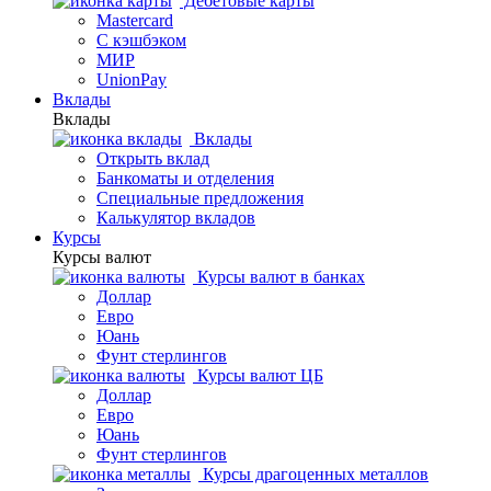
Дебетовые карты
Mastercard
С кэшбэком
МИР
UnionPay
Вклады
Вклады
Вклады
Открыть вклад
Банкоматы и отделения
Специальные предложения
Калькулятор вкладов
Курсы
Курсы валют
Курсы валют в банках
Доллар
Евро
Юань
Фунт стерлингов
Курсы валют ЦБ
Доллар
Евро
Юань
Фунт стерлингов
Курсы драгоценных металлов