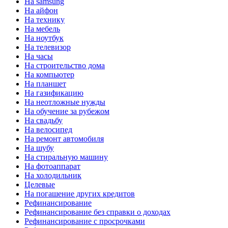
На samsung
На айфон
На технику
На мебель
На ноутбук
На телевизор
На часы
На строительство дома
На компьютер
На планшет
На газификацию
На неотложные нужды
На обучение за рубежом
На свадьбу
На велосипед
На ремонт автомобиля
На шубу
На стиральную машину
На фотоаппарат
На холодильник
Целевые
На погашение других кредитов
Рефинансирование
Рефинансирование без справки о доходах
Рефинансирование с просрочками