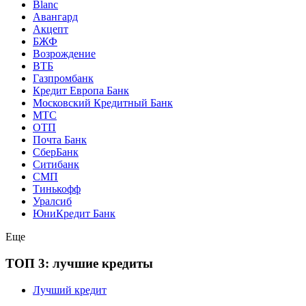
Blanc
Авангард
Акцепт
БЖФ
Возрождение
ВТБ
Газпромбанк
Кредит Европа Банк
Московский Кредитный Банк
МТС
ОТП
Почта Банк
СберБанк
Ситибанк
СМП
Тинькофф
Уралсиб
ЮниКредит Банк
Еще
ТОП 3: лучшие кредиты
Лучший кредит