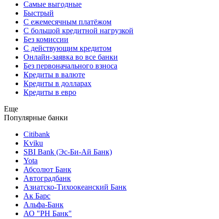
Самые выгодные
Быстрый
С ежемесячным платёжом
С большой кредитной нагрузкой
Без комиссии
С действующим кредитом
Онлайн-заявка во все банки
Без первоначального взноса
Кредиты в валюте
Кредиты в долларах
Кредиты в евро
Еще
Популярные банки
Citibank
Kviku
SBI Bank (Эс-Би-Ай Банк)
Yota
Абсолют Банк
Автоградбанк
Азиатско-Тихоокеанский Банк
Ак Барс
Альфа-Банк
АО "РН Банк"