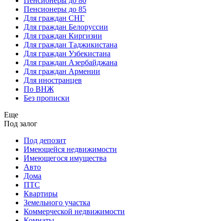
Пенсионеры до 80
Пенсионеры до 85
Для граждан СНГ
Для граждан Белоруссии
Для граждан Киргизии
Для граждан Таджикистана
Для граждан Узбекистана
Для граждан Азербайджана
Для граждан Армении
Для иностранцев
По ВНЖ
Без прописки
Еще
Под залог
Под депозит
Имеющейся недвижимости
Имеющегося имущества
Авто
Дома
ПТС
Квартиры
Земельного участка
Коммерческой недвижимости
Комнаты