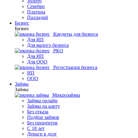
Золото
Серебро
Платина
Палладий
Бизнес
Бизнес
Кредиты для бизнеса
Для ИП
Для малого бизнеса
РКО
Для ИП
Для ООО
Регистрация бизнеса
ИП
ООО
Займы
Займы
Микрозаймы
Займы онлайн
Займы на карту
Без отказа
Подбор займов
Без процентов
С 18 лет
Деньги в долг