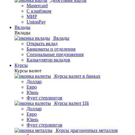
Дебетовые карты
Mastercard
С кэшбэком
МИР
UnionPay
Вклады
Вклады
Вклады
Открыть вклад
Банкоматы и отделения
Специальные предложения
Калькулятор вкладов
Курсы
Курсы валют
Курсы валют в банках
Доллар
Евро
Юань
Фунт стерлингов
Курсы валют ЦБ
Доллар
Евро
Юань
Фунт стерлингов
Курсы драгоценных металлов