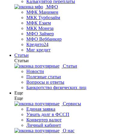
Калькулятор переплаты
МФО
МФК Манимен
МКК Турбозайм
МФК Езаем
МКК Монеза
МФО Займер
МФО Веббанкир
Кредито24
Миг кредит
Статьи
Статьи
Статьи
Новости
Полезные статьи
Вопросы и ответы
Банкротство физических лиц
Еще
Еще
Сервисы
Единая заявка
Узнать долг в ФССП
Конвертер валют
Личный кабинет
О нас