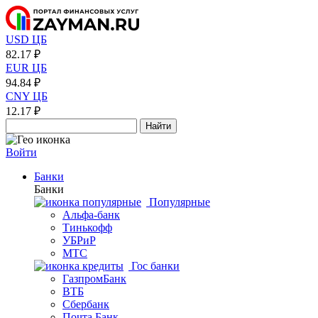
USD ЦБ
82.17 ₽
EUR ЦБ
94.84 ₽
CNY ЦБ
12.17 ₽
Найти
Войти
Банки
Банки
Популярные
Альфа-банк
Тинькофф
УБРиР
МТС
Гос банки
ГазпромБанк
ВТБ
Сбербанк
Почта Банк