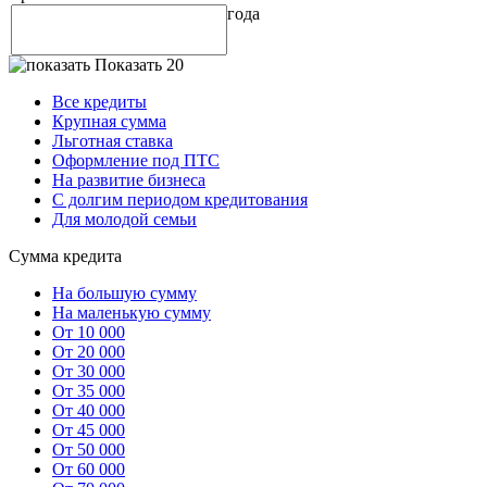
года
Показать 20
Все кредиты
Крупная сумма
Льготная ставка
Оформление под ПТС
На развитие бизнеса
С долгим периодом кредитования
Для молодой семьи
Сумма кредита
На большую сумму
На маленькую сумму
От 10 000
От 20 000
От 30 000
От 35 000
От 40 000
От 45 000
От 50 000
От 60 000