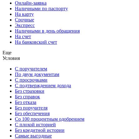
Онлайн-заявка
Наличными по паспорту
На карту
Срочные
Экспресс
Наличными в день обращения
На счет
На банковский счет
Еще
Условия
С поручителем
По двум документам
С просрочками
С подтверждением дохода
Без страховки
Без справок
Без отказа
Без поручителя
Без обеспечения
Со 100 процентным одобрением
С плохой историей
Без кредитной истории
Самые выгодные