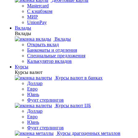
Дебетовые карты
Mastercard
С кэшбэком
МИР
UnionPay
Вклады
Вклады
Вклады
Открыть вклад
Банкоматы и отделения
Специальные предложения
Калькулятор вкладов
Курсы
Курсы валют
Курсы валют в банках
Доллар
Евро
Юань
Фунт стерлингов
Курсы валют ЦБ
Доллар
Евро
Юань
Фунт стерлингов
Курсы драгоценных металлов