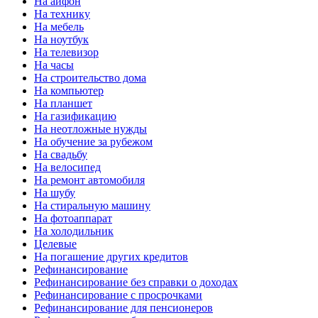
На айфон
На технику
На мебель
На ноутбук
На телевизор
На часы
На строительство дома
На компьютер
На планшет
На газификацию
На неотложные нужды
На обучение за рубежом
На свадьбу
На велосипед
На ремонт автомобиля
На шубу
На стиральную машину
На фотоаппарат
На холодильник
Целевые
На погашение других кредитов
Рефинансирование
Рефинансирование без справки о доходах
Рефинансирование с просрочками
Рефинансирование для пенсионеров