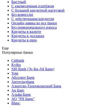
Быстрый
С ежемесячным платёжом
С большой кредитной нагрузкой
Без комиссии
С действующим кредитом
Онлайн-заявка во все банки
Без первоначального взноса
Кредиты в валюте
Кредиты в долларах
Кредиты в евро
Еще
Популярные банки
Citibank
Kviku
SBI Bank (Эс-Би-Ай Банк)
Yota
Абсолют Банк
Автоградбанк
Азиатско-Тихоокеанский Банк
Ак Барс
Альфа-Банк
АО "РН Банк"
Blanc