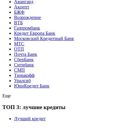
Авангард
Акцепт
БЖФ
Возрождение
ВТБ
Газпромбанк
Кредит Европа Банк
Московский Кредитный Банк
МТС
ОТП
Почта Банк
СберБанк
Ситибанк
СМП
Тинькофф
Уралсиб
ЮниКредит Банк
Еще
ТОП 3: лучшие кредиты
Лучший кредит