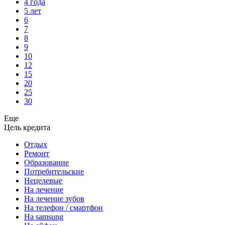
4 года
5 лет
6
7
8
9
10
12
15
20
25
30
Еще
Цель кредита
Отдых
Ремонт
Образование
Потребительские
Нецелевые
На лечение
На лечение зубов
На телефон / смартфон
На samsung