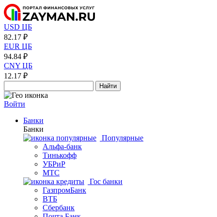
USD ЦБ
82.17 ₽
EUR ЦБ
94.84 ₽
CNY ЦБ
12.17 ₽
Найти
Войти
Банки
Банки
Популярные
Альфа-банк
Тинькофф
УБРиР
МТС
Гос банки
ГазпромБанк
ВТБ
Сбербанк
Почта Банк