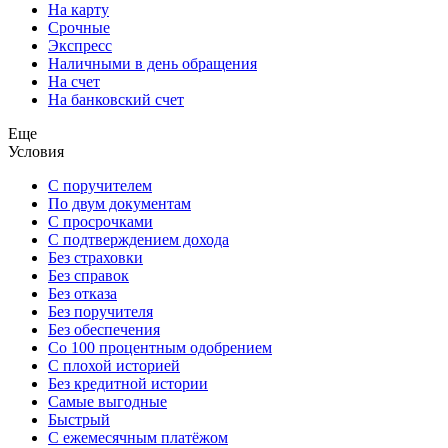
На карту
Срочные
Экспресс
Наличными в день обращения
На счет
На банковский счет
Еще
Условия
С поручителем
По двум документам
С просрочками
С подтверждением дохода
Без страховки
Без справок
Без отказа
Без поручителя
Без обеспечения
Со 100 процентным одобрением
С плохой историей
Без кредитной истории
Самые выгодные
Быстрый
С ежемесячным платёжом