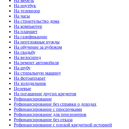
На мебель
На ноутбук
На телевизор
На часы
На строительство дома
На компьютер
На планшет
На газификацию
На неотложные нужды
На обучение за рубежом
На свадьбу
На велосипед
На ремонт автомобиля
На шубу
На стиральную машину
На фотоаппарат
На холодильник
Целевые
На погашение других кредитов
Рефинансирование
Рефинансирование без справки о доходах
Рефинансирование с просрочками
Рефинансирование для пенсионеров
Рефинансирование без отказа
Рефинансирование с плохой кредитной историей