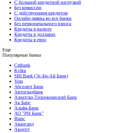
С большой кредитной нагрузкой
Без комиссии
С действующим кредитом
Онлайн-заявка во все банки
Без первоначального взноса
Кредиты в валюте
Кредиты в долларах
Кредиты в евро
Еще
Популярные банки
Citibank
Kviku
SBI Bank (Эс-Би-Ай Банк)
Yota
Абсолют Банк
Автоградбанк
Азиатско-Тихоокеанский Банк
Ак Барс
Альфа-Банк
АО "РН Банк"
Blanc
Авангард
Акцепт