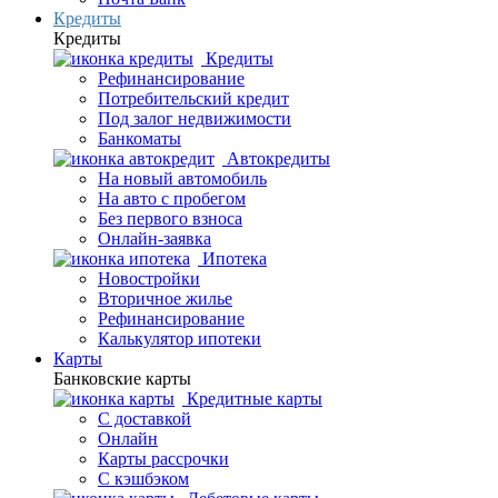
Кредиты
Кредиты
Кредиты
Рефинансирование
Потребительский кредит
Под залог недвижимости
Банкоматы
Автокредиты
На новый автомобиль
На авто с пробегом
Без первого взноса
Онлайн-заявка
Ипотека
Новостройки
Вторичное жилье
Рефинансирование
Калькулятор ипотеки
Карты
Банковские карты
Кредитные карты
С доставкой
Онлайн
Карты рассрочки
С кэшбэком