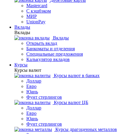
Дебетовые карты
Mastercard
С кэшбэком
МИР
UnionPay
Вклады
Вклады
Вклады
Открыть вклад
Банкоматы и отделения
Специальные предложения
Калькулятор вкладов
Курсы
Курсы валют
Курсы валют в банках
Доллар
Евро
Юань
Фунт стерлингов
Курсы валют ЦБ
Доллар
Евро
Юань
Фунт стерлингов
Курсы драгоценных металлов