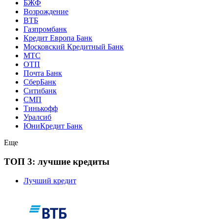
БЖФ
Возрождение
ВТБ
Газпромбанк
Кредит Европа Банк
Московский Кредитный Банк
МТС
ОТП
Почта Банк
СберБанк
Ситибанк
СМП
Тинькофф
Уралсиб
ЮниКредит Банк
Еще
ТОП 3: лучшие кредиты
Лучший кредит