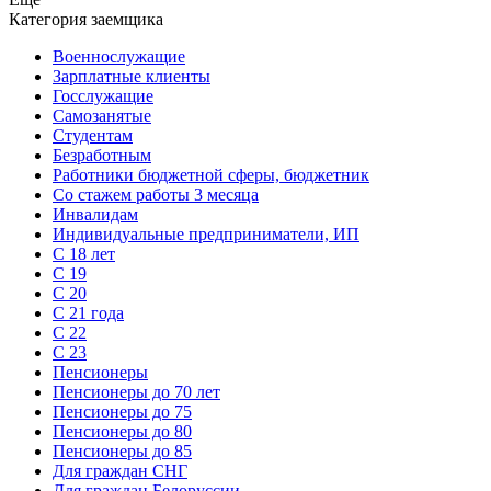
Категория заемщика
Военнослужащие
Зарплатные клиенты
Госслужащие
Самозанятые
Студентам
Безработным
Работники бюджетной сферы, бюджетник
Cо стажем работы 3 месяца
Инвалидам
Индивидуальные предприниматели, ИП
С 18 лет
С 19
С 20
С 21 года
С 22
С 23
Пенсионеры
Пенсионеры до 70 лет
Пенсионеры до 75
Пенсионеры до 80
Пенсионеры до 85
Для граждан СНГ
Для граждан Белоруссии