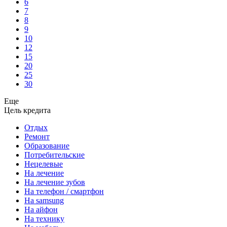
6
7
8
9
10
12
15
20
25
30
Еще
Цель кредита
Отдых
Ремонт
Образование
Потребительские
Нецелевые
На лечение
На лечение зубов
На телефон / смартфон
На samsung
На айфон
На технику