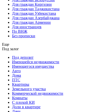
Для граждан Киргизии
Для граждан Таджикистана
Для граждан Узбекистана
Для граждан Азербайджана
Для граждан Армении
Для иностранцев
По ВНЖ
Без прописки
Еще
Под залог
Под депозит
Имеющейся недвижимости
Имеющегося имущества
Авто
Дома
ПТС
Квартиры
Земельного участка
Коммерческой недвижимости
Комнаты
С плохой КИ
Доли в квартире
Дачи