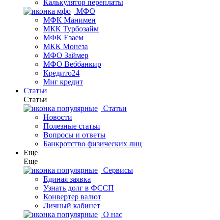
Калькулятор переплаты
МФО
МФК Манимен
МКК Турбозайм
МФК Езаем
МКК Монеза
МФО Займер
МФО Веббанкир
Кредито24
Миг кредит
Статьи
Статьи
Статьи
Новости
Полезные статьи
Вопросы и ответы
Банкротство физических лиц
Еще
Еще
Сервисы
Единая заявка
Узнать долг в ФССП
Конвертер валют
Личный кабинет
О нас