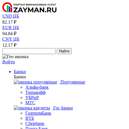
USD ЦБ
82.17 ₽
EUR ЦБ
94.84 ₽
CNY ЦБ
12.17 ₽
Найти
Войти
Банки
Банки
Популярные
Альфа-банк
Тинькофф
УБРиР
МТС
Гос банки
ГазпромБанк
ВТБ
Сбербанк
Почта Банк