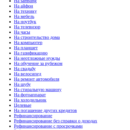
На samsung
На айфон
На технику
На мебель
На ноутбук
На телевизор
На часы
На строительство дома
На компьютер
На планшет
На газификацию
На неотложные нужды
На обучение за рубежом
На свадьбу
На велосипед
На ремонт автомобиля
На шубу
На стиральную машину
На фотоаппарат
На холодильник
Целевые
На погашение других кредитов
Рефинансирование
Рефинансирование без справки о доходах
Рефинансирование с просрочками