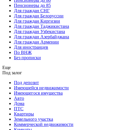
Пенсионеры до 80
Пенсионеры до 85
Для граждан СНГ
Для граждан Белоруссии
Для граждан Киргизии
Для граждан Таджикистана
Для граждан Узбекистана
Для граждан Азербайджана
Для граждан Армении
Для иностранцев
По ВНЖ
Без прописки
Еще
Под залог
Под депозит
Имеющейся недвижимости
Имеющегося имущества
Авто
Дома
ПТС
Квартиры
Земельного участка
Коммерческой недвижимости
Комнаты