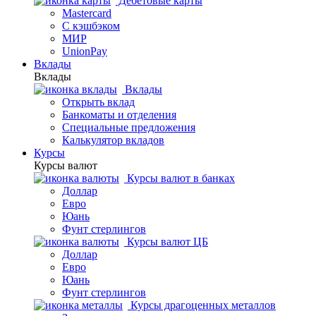
Дебетовые карты
Mastercard
С кэшбэком
МИР
UnionPay
Вклады
Вклады
Вклады
Открыть вклад
Банкоматы и отделения
Специальные предложения
Калькулятор вкладов
Курсы
Курсы валют
Курсы валют в банках
Доллар
Евро
Юань
Фунт стерлингов
Курсы валют ЦБ
Доллар
Евро
Юань
Фунт стерлингов
Курсы драгоценных металлов