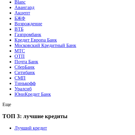
Blanc
Авангард
Акцепт
БЖФ
Возрождение
ВТБ
Газпромбанк
Кредит Европа Банк
Московский Кредитный Банк
МТС
ОТП
Почта Банк
СберБанк
Ситибанк
СМП
Тинькофф
Уралсиб
ЮниКредит Банк
Еще
ТОП 3: лучшие кредиты
Лучший кредит