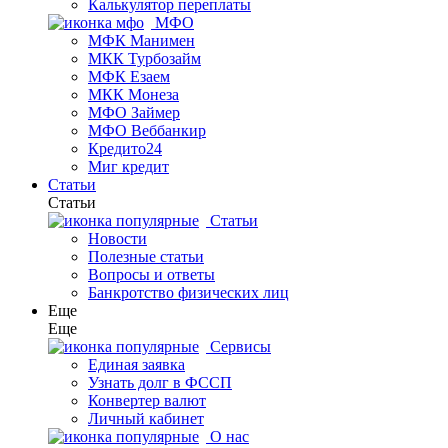
Калькулятор переплаты
МФО
МФК Манимен
МКК Турбозайм
МФК Езаем
МКК Монеза
МФО Займер
МФО Веббанкир
Кредито24
Миг кредит
Статьи
Статьи
Статьи
Новости
Полезные статьи
Вопросы и ответы
Банкротство физических лиц
Еще
Еще
Сервисы
Единая заявка
Узнать долг в ФССП
Конвертер валют
Личный кабинет
О нас