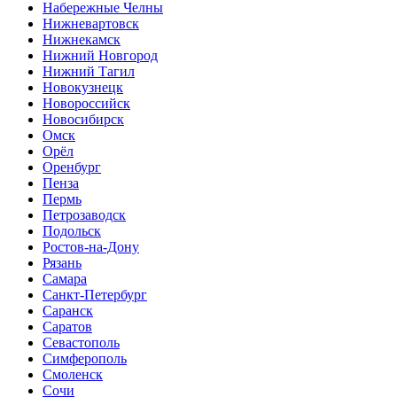
Набережные Челны
Нижневартовск
Нижнекамск
Нижний Новгород
Нижний Тагил
Новокузнецк
Новороссийск
Новосибирск
Омск
Орёл
Оренбург
Пенза
Пермь
Петрозаводск
Подольск
Ростов-на-Дону
Рязань
Самара
Санкт-Петербург
Саранск
Саратов
Севастополь
Симферополь
Смоленск
Сочи