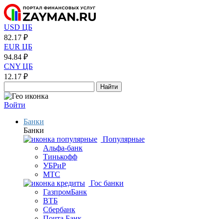
USD ЦБ
82.17 ₽
EUR ЦБ
94.84 ₽
CNY ЦБ
12.17 ₽
Найти
Войти
Банки
Банки
Популярные
Альфа-банк
Тинькофф
УБРиР
МТС
Гос банки
ГазпромБанк
ВТБ
Сбербанк
Почта Банк