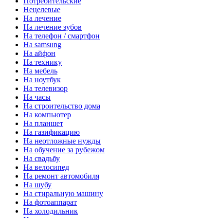
Потребительские
Нецелевые
На лечение
На лечение зубов
На телефон / смартфон
На samsung
На айфон
На технику
На мебель
На ноутбук
На телевизор
На часы
На строительство дома
На компьютер
На планшет
На газификацию
На неотложные нужды
На обучение за рубежом
На свадьбу
На велосипед
На ремонт автомобиля
На шубу
На стиральную машину
На фотоаппарат
На холодильник