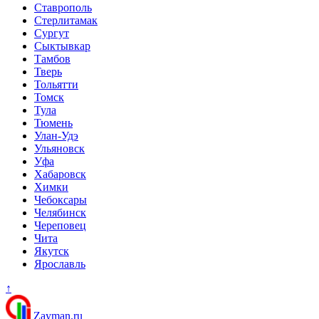
Ставрополь
Стерлитамак
Сургут
Сыктывкар
Тамбов
Тверь
Тольятти
Томск
Тула
Тюмень
Улан-Удэ
Ульяновск
Уфа
Хабаровск
Химки
Чебоксары
Челябинск
Череповец
Чита
Якутск
Ярославль
↑
Zayman.ru