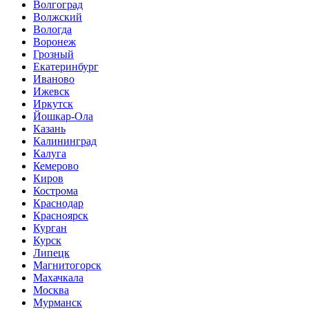
Волгоград
Волжский
Вологда
Воронеж
Грозный
Екатеринбург
Иваново
Ижевск
Иркутск
Йошкар-Ола
Казань
Калининград
Калуга
Кемерово
Киров
Кострома
Краснодар
Красноярск
Курган
Курск
Липецк
Магнитогорск
Махачкала
Москва
Мурманск