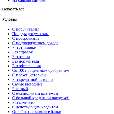
На банковский счет
Показать все
Условия
С поручителем
По двум документам
С просрочками
С подтверждением дохода
Без страховки
Без справок
Без отказа
Без поручителя
Без обеспечения
Со 100 процентным одобрением
С плохой историей
Без кредитной истории
Самые выгодные
Быстрый
С ежемесячным платёжом
С большой кредитной нагрузкой
Без комиссии
С действующим кредитом
Онлайн-заявка во все банки