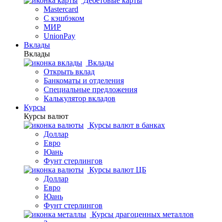
Дебетовые карты
Mastercard
С кэшбэком
МИР
UnionPay
Вклады
Вклады
Вклады
Открыть вклад
Банкоматы и отделения
Специальные предложения
Калькулятор вкладов
Курсы
Курсы валют
Курсы валют в банках
Доллар
Евро
Юань
Фунт стерлингов
Курсы валют ЦБ
Доллар
Евро
Юань
Фунт стерлингов
Курсы драгоценных металлов