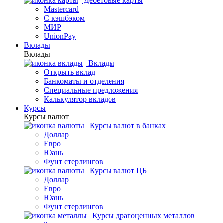
Дебетовые карты
Mastercard
С кэшбэком
МИР
UnionPay
Вклады
Вклады
Вклады
Открыть вклад
Банкоматы и отделения
Специальные предложения
Калькулятор вкладов
Курсы
Курсы валют
Курсы валют в банках
Доллар
Евро
Юань
Фунт стерлингов
Курсы валют ЦБ
Доллар
Евро
Юань
Фунт стерлингов
Курсы драгоценных металлов