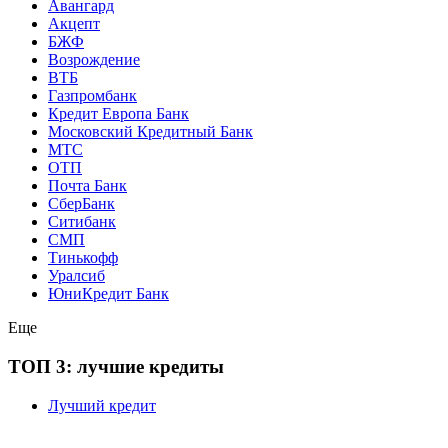
Авангард
Акцепт
БЖФ
Возрождение
ВТБ
Газпромбанк
Кредит Европа Банк
Московский Кредитный Банк
МТС
ОТП
Почта Банк
СберБанк
Ситибанк
СМП
Тинькофф
Уралсиб
ЮниКредит Банк
Еще
ТОП 3: лучшие кредиты
Лучший кредит