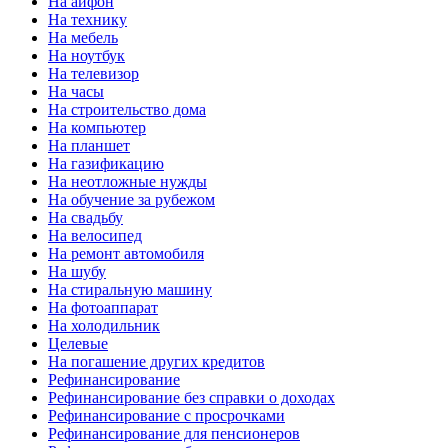
На айфон
На технику
На мебель
На ноутбук
На телевизор
На часы
На строительство дома
На компьютер
На планшет
На газификацию
На неотложные нужды
На обучение за рубежом
На свадьбу
На велосипед
На ремонт автомобиля
На шубу
На стиральную машину
На фотоаппарат
На холодильник
Целевые
На погашение других кредитов
Рефинансирование
Рефинансирование без справки о доходах
Рефинансирование с просрочками
Рефинансирование для пенсионеров