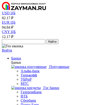
USD ЦБ
82.17 ₽
EUR ЦБ
94.84 ₽
CNY ЦБ
12.17 ₽
Найти
Войти
Банки
Банки
Популярные
Альфа-банк
Тинькофф
УБРиР
МТС
Гос банки
ГазпромБанк
ВТБ
Сбербанк
Почта Банк