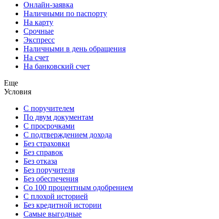
Онлайн-заявка
Наличными по паспорту
На карту
Срочные
Экспресс
Наличными в день обращения
На счет
На банковский счет
Еще
Условия
С поручителем
По двум документам
С просрочками
С подтверждением дохода
Без страховки
Без справок
Без отказа
Без поручителя
Без обеспечения
Со 100 процентным одобрением
С плохой историей
Без кредитной истории
Самые выгодные