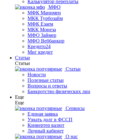
Калькулятор переплаты
МФО
МФК Манимен
МКК Турбозайм
МФК Езаем
МКК Монеза
МФО Займер
МФО Веббанкир
Кредито24
Миг кредит
Статьи
Статьи
Статьи
Новости
Полезные статьи
Вопросы и ответы
Банкротство физических лиц
Еще
Еще
Сервисы
Единая заявка
Узнать долг в ФССП
Конвертер валют
Личный кабинет
О нас