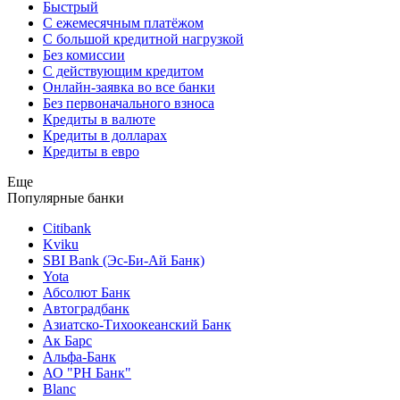
Быстрый
С ежемесячным платёжом
С большой кредитной нагрузкой
Без комиссии
С действующим кредитом
Онлайн-заявка во все банки
Без первоначального взноса
Кредиты в валюте
Кредиты в долларах
Кредиты в евро
Еще
Популярные банки
Citibank
Kviku
SBI Bank (Эс-Би-Ай Банк)
Yota
Абсолют Банк
Автоградбанк
Азиатско-Тихоокеанский Банк
Ак Барс
Альфа-Банк
АО "РН Банк"
Blanc