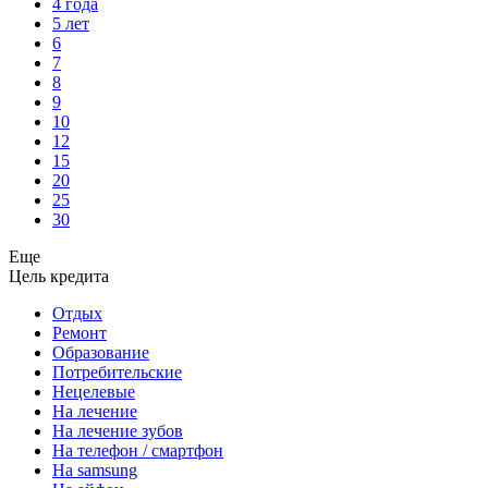
4 года
5 лет
6
7
8
9
10
12
15
20
25
30
Еще
Цель кредита
Отдых
Ремонт
Образование
Потребительские
Нецелевые
На лечение
На лечение зубов
На телефон / смартфон
На samsung