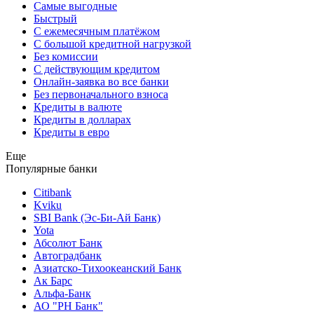
Самые выгодные
Быстрый
С ежемесячным платёжом
С большой кредитной нагрузкой
Без комиссии
С действующим кредитом
Онлайн-заявка во все банки
Без первоначального взноса
Кредиты в валюте
Кредиты в долларах
Кредиты в евро
Еще
Популярные банки
Citibank
Kviku
SBI Bank (Эс-Би-Ай Банк)
Yota
Абсолют Банк
Автоградбанк
Азиатско-Тихоокеанский Банк
Ак Барс
Альфа-Банк
АО "РН Банк"