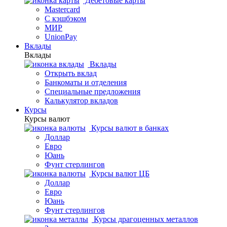
Дебетовые карты
Mastercard
С кэшбэком
МИР
UnionPay
Вклады
Вклады
Вклады
Открыть вклад
Банкоматы и отделения
Специальные предложения
Калькулятор вкладов
Курсы
Курсы валют
Курсы валют в банках
Доллар
Евро
Юань
Фунт стерлингов
Курсы валют ЦБ
Доллар
Евро
Юань
Фунт стерлингов
Курсы драгоценных металлов