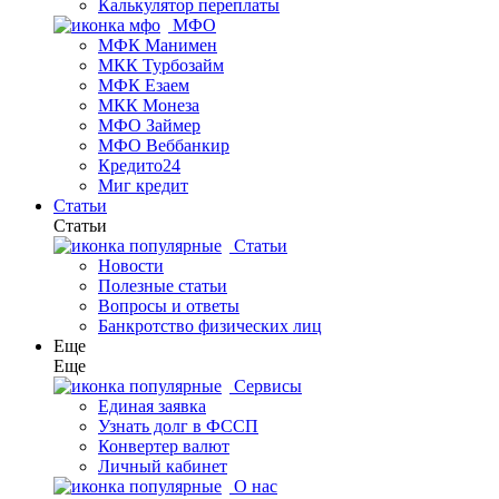
Калькулятор переплаты
МФО
МФК Манимен
МКК Турбозайм
МФК Езаем
МКК Монеза
МФО Займер
МФО Веббанкир
Кредито24
Миг кредит
Статьи
Статьи
Статьи
Новости
Полезные статьи
Вопросы и ответы
Банкротство физических лиц
Еще
Еще
Сервисы
Единая заявка
Узнать долг в ФССП
Конвертер валют
Личный кабинет
О нас