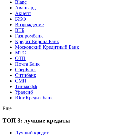
Blanc
Авангард
Акцепт
БЖФ
Возрождение
ВТБ
Газпромбанк
Кредит Европа Банк
Московский Кредитный Банк
МТС
ОТП
Почта Банк
СберБанк
Ситибанк
СМП
Тинькофф
Уралсиб
ЮниКредит Банк
Еще
ТОП 3: лучшие кредиты
Лучший кредит