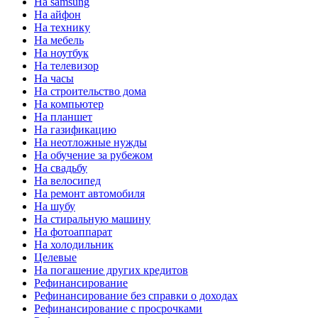
На samsung
На айфон
На технику
На мебель
На ноутбук
На телевизор
На часы
На строительство дома
На компьютер
На планшет
На газификацию
На неотложные нужды
На обучение за рубежом
На свадьбу
На велосипед
На ремонт автомобиля
На шубу
На стиральную машину
На фотоаппарат
На холодильник
Целевые
На погашение других кредитов
Рефинансирование
Рефинансирование без справки о доходах
Рефинансирование с просрочками