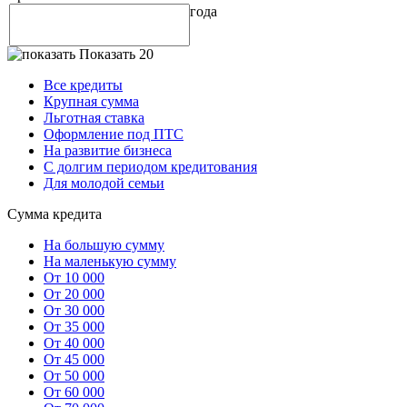
года
Показать 20
Все кредиты
Крупная сумма
Льготная ставка
Оформление под ПТС
На развитие бизнеса
С долгим периодом кредитования
Для молодой семьи
Сумма кредита
На большую сумму
На маленькую сумму
От 10 000
От 20 000
От 30 000
От 35 000
От 40 000
От 45 000
От 50 000
От 60 000