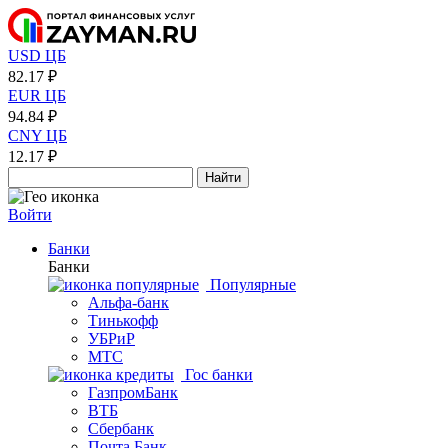
USD ЦБ
82.17 ₽
EUR ЦБ
94.84 ₽
CNY ЦБ
12.17 ₽
Найти
Войти
Банки
Банки
Популярные
Альфа-банк
Тинькофф
УБРиР
МТС
Гос банки
ГазпромБанк
ВТБ
Сбербанк
Почта Банк