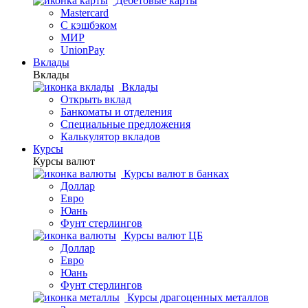
Дебетовые карты
Mastercard
С кэшбэком
МИР
UnionPay
Вклады
Вклады
Вклады
Открыть вклад
Банкоматы и отделения
Специальные предложения
Калькулятор вкладов
Курсы
Курсы валют
Курсы валют в банках
Доллар
Евро
Юань
Фунт стерлингов
Курсы валют ЦБ
Доллар
Евро
Юань
Фунт стерлингов
Курсы драгоценных металлов