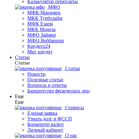
Калькулятор переплаты
МФО
МФК Манимен
МКК Турбозайм
МФК Езаем
МКК Монеза
МФО Займер
МФО Веббанкир
Кредито24
Миг кредит
Статьи
Статьи
Статьи
Новости
Полезные статьи
Вопросы и ответы
Банкротство физических лиц
Еще
Еще
Сервисы
Единая заявка
Узнать долг в ФССП
Конвертер валют
Личный кабинет
О нас