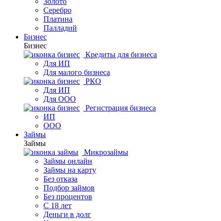
Золото
Серебро
Платина
Палладий
Бизнес
Бизнес
Кредиты для бизнеса
Для ИП
Для малого бизнеса
РКО
Для ИП
Для ООО
Регистрация бизнеса
ИП
ООО
Займы
Займы
Микрозаймы
Займы онлайн
Займы на карту
Без отказа
Подбор займов
Без процентов
С 18 лет
Деньги в долг