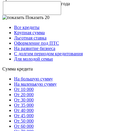
года
Показать 20
Все кредиты
Крупная сумма
Льготная ставка
Оформление под ПТС
На развитие бизнеса
С долгим периодом кредитования
Для молодой семьи
Сумма кредита
На большую сумму
На маленькую сумму
От 10 000
От 20 000
От 30 000
От 35 000
От 40 000
От 45 000
От 50 000
От 60 000