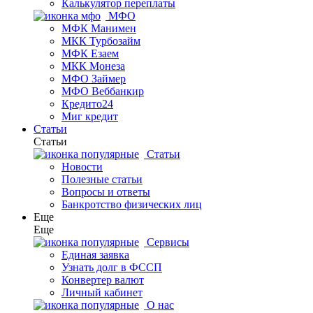
Калькулятор переплаты
МФО
МФК Манимен
МКК Турбозайм
МФК Езаем
МКК Монеза
МФО Займер
МФО Веббанкир
Кредито24
Миг кредит
Статьи
Статьи
Статьи
Новости
Полезные статьи
Вопросы и ответы
Банкротство физических лиц
Еще
Еще
Сервисы
Единая заявка
Узнать долг в ФССП
Конвертер валют
Личный кабинет
О нас