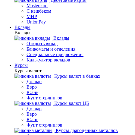
Дебетовые карты
Mastercard
С кэшбэком
МИР
UnionPay
Вклады
Вклады
Вклады
Открыть вклад
Банкоматы и отделения
Специальные предложения
Калькулятор вкладов
Курсы
Курсы валют
Курсы валют в банках
Доллар
Евро
Юань
Фунт стерлингов
Курсы валют ЦБ
Доллар
Евро
Юань
Фунт стерлингов
Курсы драгоценных металлов