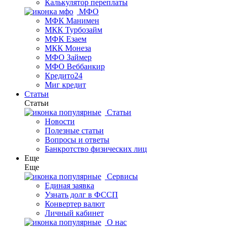
Калькулятор переплаты
МФО
МФК Манимен
МКК Турбозайм
МФК Езаем
МКК Монеза
МФО Займер
МФО Веббанкир
Кредито24
Миг кредит
Статьи
Статьи
Статьи
Новости
Полезные статьи
Вопросы и ответы
Банкротство физических лиц
Еще
Еще
Сервисы
Единая заявка
Узнать долг в ФССП
Конвертер валют
Личный кабинет
О нас