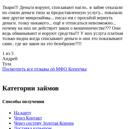
Твари!!! Деньги воруют, списывают нагло.. в займе отказали
но сняли деньги типа за предоставленную услугу... показали
мне другие микрозаймы... писал им с просьбой вернуть
деньги. толку никакого... ещё и отписаться невозможно...
почему на них не действует закон о мошенничестве??? Они
ведь обманывают и воруют средства!!! У них услуга платная
только видна когда списывают деньги и они это показывают
сами.. где же закон на это безобразие?!!!
1 из 5
Андрей
Тула
Посмотреть все отзывы об МФО Копеечка
Категории займов
Способы получения
На карту
Через Контакт
Через систему Золотая Корона
Доставка курьером