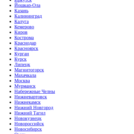
Йошкар-Ола
Казань
Калининград
Калуга
Кемерово
Киров
Кострома
Краснодар
Красноярск
Курган
Курск
Липецк
Магнитогорск
Махачкала
Москва
Мурманск
Набережные Челны
Нижневартовск
Нижнекамск
Нижний Новгород
Нижний Тагил
Новокузнецк
Новороссийск
Новосибирск