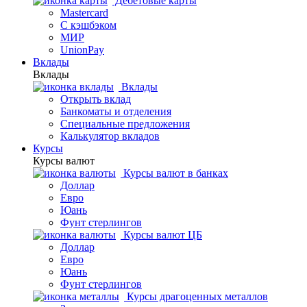
Дебетовые карты
Mastercard
С кэшбэком
МИР
UnionPay
Вклады
Вклады
Вклады
Открыть вклад
Банкоматы и отделения
Специальные предложения
Калькулятор вкладов
Курсы
Курсы валют
Курсы валют в банках
Доллар
Евро
Юань
Фунт стерлингов
Курсы валют ЦБ
Доллар
Евро
Юань
Фунт стерлингов
Курсы драгоценных металлов