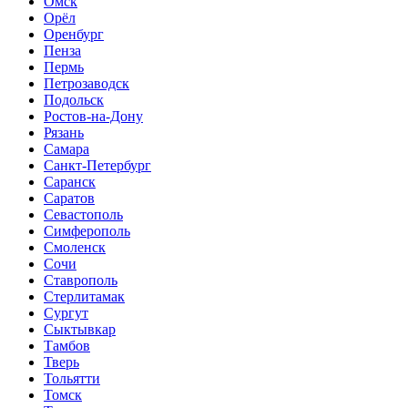
Омск
Орёл
Оренбург
Пенза
Пермь
Петрозаводск
Подольск
Ростов-на-Дону
Рязань
Самара
Санкт-Петербург
Саранск
Саратов
Севастополь
Симферополь
Смоленск
Сочи
Ставрополь
Стерлитамак
Сургут
Сыктывкар
Тамбов
Тверь
Тольятти
Томск