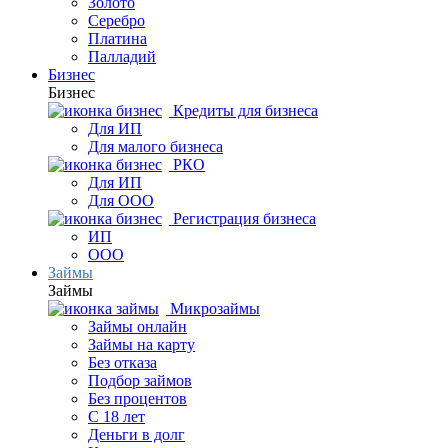
Золото
Серебро
Платина
Палладий
Бизнес
Бизнес
Кредиты для бизнеса
Для ИП
Для малого бизнеса
РКО
Для ИП
Для ООО
Регистрация бизнеса
ИП
ООО
Займы
Займы
Микрозаймы
Займы онлайн
Займы на карту
Без отказа
Подбор займов
Без процентов
С 18 лет
Деньги в долг