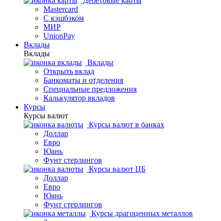
Дебетовые карты
Mastercard
С кэшбэком
МИР
UnionPay
Вклады
Вклады
Вклады
Открыть вклад
Банкоматы и отделения
Специальные предложения
Калькулятор вкладов
Курсы
Курсы валют
Курсы валют в банках
Доллар
Евро
Юань
Фунт стерлингов
Курсы валют ЦБ
Доллар
Евро
Юань
Фунт стерлингов
Курсы драгоценных металлов