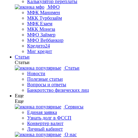
Калькулятор переплаты
МФО
МФК Манимен
МКК Турбозайм
МФК Езаем
МКК Монеза
МФО Займер
МФО Веббанкир
Кредито24
Миг кредит
Статьи
Статьи
Статьи
Новости
Полезные статьи
Вопросы и ответы
Банкротство физических лиц
Еще
Еще
Сервисы
Единая заявка
Узнать долг в ФССП
Конвертер валют
Личный кабинет
О нас