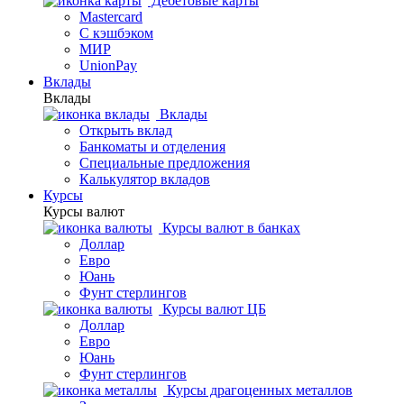
Дебетовые карты
Mastercard
С кэшбэком
МИР
UnionPay
Вклады
Вклады
Вклады
Открыть вклад
Банкоматы и отделения
Специальные предложения
Калькулятор вкладов
Курсы
Курсы валют
Курсы валют в банках
Доллар
Евро
Юань
Фунт стерлингов
Курсы валют ЦБ
Доллар
Евро
Юань
Фунт стерлингов
Курсы драгоценных металлов