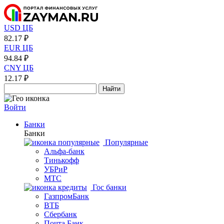
USD ЦБ
82.17 ₽
EUR ЦБ
94.84 ₽
CNY ЦБ
12.17 ₽
Найти
Войти
Банки
Банки
Популярные
Альфа-банк
Тинькофф
УБРиР
МТС
Гос банки
ГазпромБанк
ВТБ
Сбербанк
Почта Банк