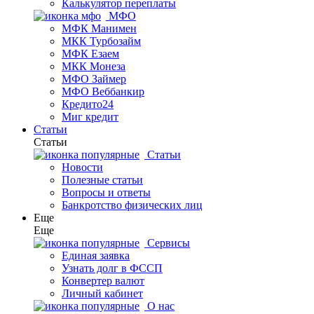
Калькулятор переплаты
МФО
МФК Манимен
МКК Турбозайм
МФК Езаем
МКК Монеза
МФО Займер
МФО Веббанкир
Кредито24
Миг кредит
Статьи
Статьи
Статьи
Новости
Полезные статьи
Вопросы и ответы
Банкротство физических лиц
Еще
Еще
Сервисы
Единая заявка
Узнать долг в ФССП
Конвертер валют
Личный кабинет
О нас