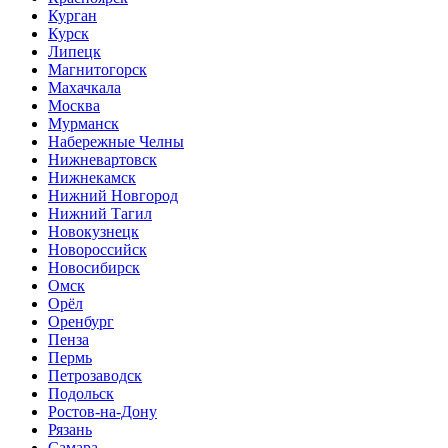
Курган
Курск
Липецк
Магнитогорск
Махачкала
Москва
Мурманск
Набережные Челны
Нижневартовск
Нижнекамск
Нижний Новгород
Нижний Тагил
Новокузнецк
Новороссийск
Новосибирск
Омск
Орёл
Оренбург
Пенза
Пермь
Петрозаводск
Подольск
Ростов-на-Дону
Рязань
Самара