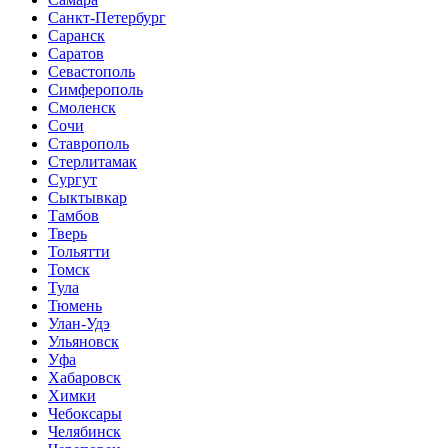
Санкт-Петербург
Саранск
Саратов
Севастополь
Симферополь
Смоленск
Сочи
Ставрополь
Стерлитамак
Сургут
Сыктывкар
Тамбов
Тверь
Тольятти
Томск
Тула
Тюмень
Улан-Удэ
Ульяновск
Уфа
Хабаровск
Химки
Чебоксары
Челябинск