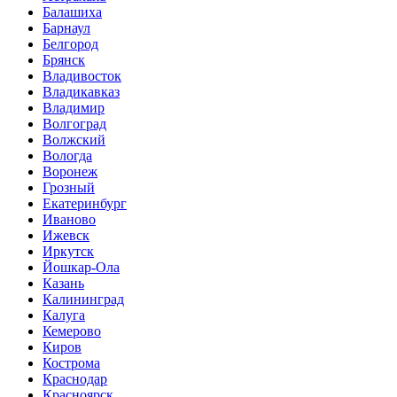
Балашиха
Барнаул
Белгород
Брянск
Владивосток
Владикавказ
Владимир
Волгоград
Волжский
Вологда
Воронеж
Грозный
Екатеринбург
Иваново
Ижевск
Иркутск
Йошкар-Ола
Казань
Калининград
Калуга
Кемерово
Киров
Кострома
Краснодар
Красноярск