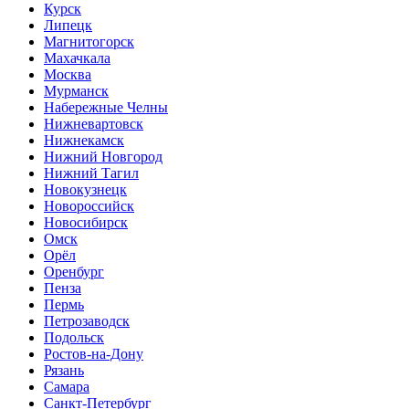
Курск
Липецк
Магнитогорск
Махачкала
Москва
Мурманск
Набережные Челны
Нижневартовск
Нижнекамск
Нижний Новгород
Нижний Тагил
Новокузнецк
Новороссийск
Новосибирск
Омск
Орёл
Оренбург
Пенза
Пермь
Петрозаводск
Подольск
Ростов-на-Дону
Рязань
Самара
Санкт-Петербург