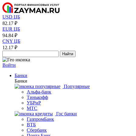
USD ЦБ
82.17 ₽
EUR ЦБ
94.84 ₽
CNY ЦБ
12.17 ₽
Найти
Войти
Банки
Банки
Популярные
Альфа-банк
Тинькофф
УБРиР
МТС
Гос банки
ГазпромБанк
ВТБ
Сбербанк
Почта Банк