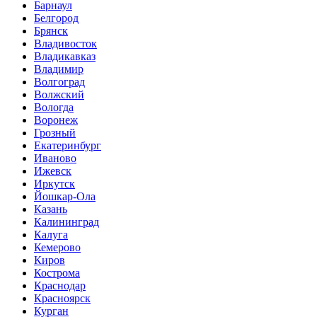
Барнаул
Белгород
Брянск
Владивосток
Владикавказ
Владимир
Волгоград
Волжский
Вологда
Воронеж
Грозный
Екатеринбург
Иваново
Ижевск
Иркутск
Йошкар-Ола
Казань
Калининград
Калуга
Кемерово
Киров
Кострома
Краснодар
Красноярск
Курган