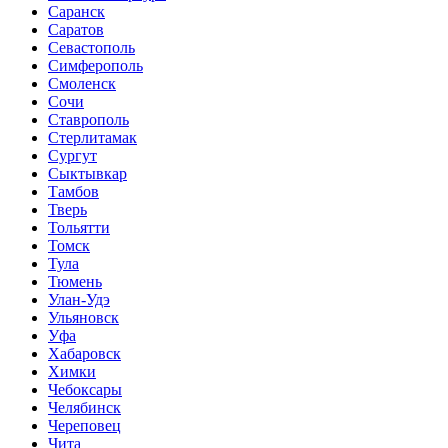
Саранск
Саратов
Севастополь
Симферополь
Смоленск
Сочи
Ставрополь
Стерлитамак
Сургут
Сыктывкар
Тамбов
Тверь
Тольятти
Томск
Тула
Тюмень
Улан-Удэ
Ульяновск
Уфа
Хабаровск
Химки
Чебоксары
Челябинск
Череповец
Чита