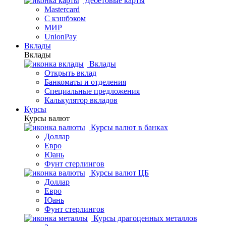
Дебетовые карты
Mastercard
С кэшбэком
МИР
UnionPay
Вклады
Вклады
Вклады
Открыть вклад
Банкоматы и отделения
Специальные предложения
Калькулятор вкладов
Курсы
Курсы валют
Курсы валют в банках
Доллар
Евро
Юань
Фунт стерлингов
Курсы валют ЦБ
Доллар
Евро
Юань
Фунт стерлингов
Курсы драгоценных металлов