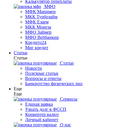
Калькулятор переплаты
МФО
МФК Манимен
МКК Турбозайм
МФК Езаем
МКК Монеза
МФО Займер
МФО Веббанкир
Кредито24
Миг кредит
Статьи
Статьи
Статьи
Новости
Полезные статьи
Вопросы и ответы
Банкротство физических лиц
Еще
Еще
Сервисы
Единая заявка
Узнать долг в ФССП
Конвертер валют
Личный кабинет
О нас