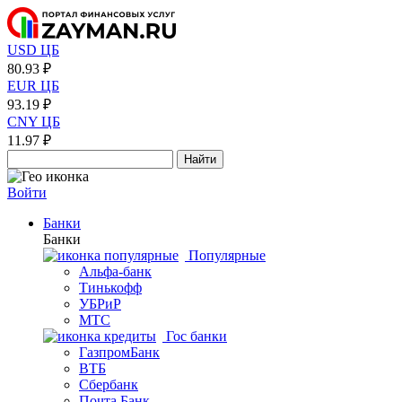
USD ЦБ
80.93 ₽
EUR ЦБ
93.19 ₽
CNY ЦБ
11.97 ₽
Найти
Войти
Банки
Банки
Популярные
Альфа-банк
Тинькофф
УБРиР
МТС
Гос банки
ГазпромБанк
ВТБ
Сбербанк
Почта Банк