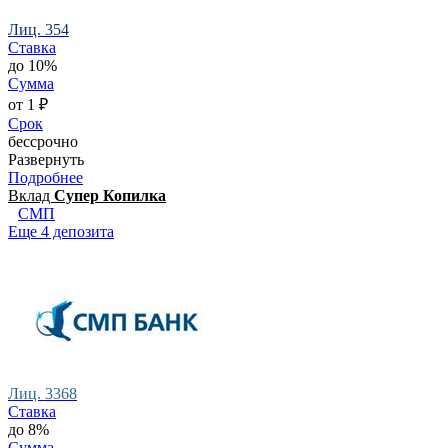
Лиц. 354
Ставка
до 10%
Сумма
от 1 ₽
Срок
бессрочно
Развернуть
Подробнее
Вклад
Супер Копилка
СМП
Еще 4 депозита
Лиц. 3368
Ставка
до 8%
Сумма