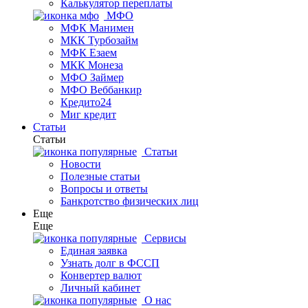
Калькулятор переплаты
МФО
МФК Манимен
МКК Турбозайм
МФК Езаем
МКК Монеза
МФО Займер
МФО Веббанкир
Кредито24
Миг кредит
Статьи
Статьи
Статьи
Новости
Полезные статьи
Вопросы и ответы
Банкротство физических лиц
Еще
Еще
Сервисы
Единая заявка
Узнать долг в ФССП
Конвертер валют
Личный кабинет
О нас