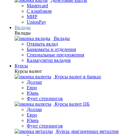
Дебетовые карты
Mastercard
С кэшбэком
МИР
UnionPay
Вклады
Вклады
Вклады
Открыть вклад
Банкоматы и отделения
Специальные предложения
Калькулятор вкладов
Курсы
Курсы валют
Курсы валют в банках
Доллар
Евро
Юань
Фунт стерлингов
Курсы валют ЦБ
Доллар
Евро
Юань
Фунт стерлингов
Курсы драгоценных металлов