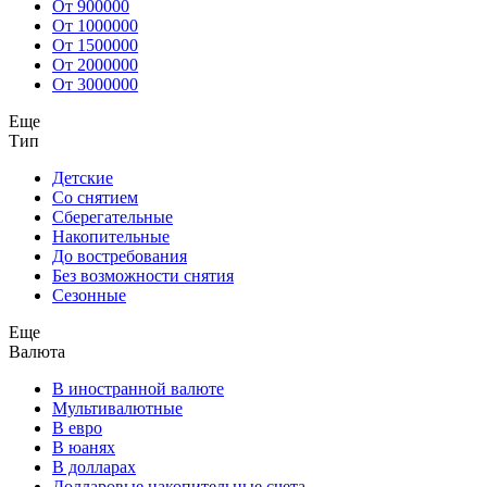
От 900000
От 1000000
От 1500000
От 2000000
От 3000000
Еще
Тип
Детские
Со снятием
Сберегательные
Накопительные
До востребования
Без возможности снятия
Сезонные
Еще
Валюта
В иностранной валюте
Мультивалютные
В евро
В юанях
В долларах
Долларовые накопительные счета