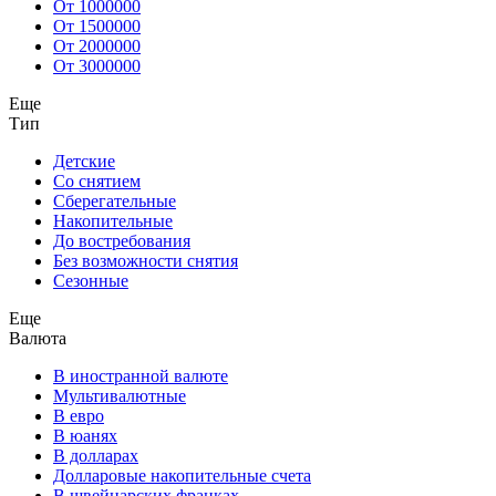
От 1000000
От 1500000
От 2000000
От 3000000
Еще
Тип
Детские
Со снятием
Сберегательные
Накопительные
До востребования
Без возможности снятия
Сезонные
Еще
Валюта
В иностранной валюте
Мультивалютные
В евро
В юанях
В долларах
Долларовые накопительные счета
В швейцарских франках