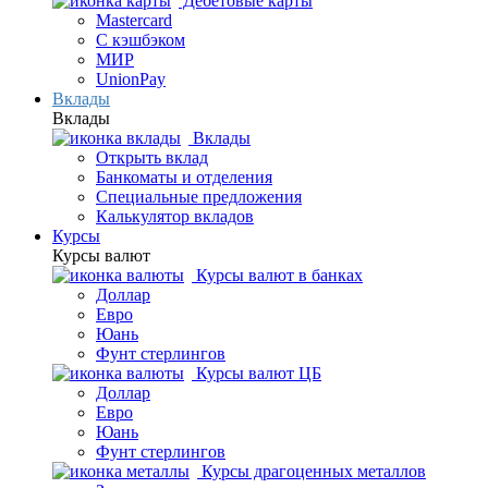
Дебетовые карты
Mastercard
С кэшбэком
МИР
UnionPay
Вклады
Вклады
Вклады
Открыть вклад
Банкоматы и отделения
Специальные предложения
Калькулятор вкладов
Курсы
Курсы валют
Курсы валют в банках
Доллар
Евро
Юань
Фунт стерлингов
Курсы валют ЦБ
Доллар
Евро
Юань
Фунт стерлингов
Курсы драгоценных металлов