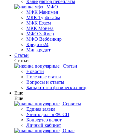
Калькулятор переплаты
МФО
МФК Манимен
МКК Турбозайм
МФК Езаем
МКК Монеза
МФО Займер
МФО Веббанкир
Кредито24
Миг кредит
Статьи
Статьи
Статьи
Новости
Полезные статьи
Вопросы и ответы
Банкротство физических лиц
Еще
Еще
Сервисы
Единая заявка
Узнать долг в ФССП
Конвертер валют
Личный кабинет
О нас