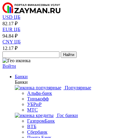
USD ЦБ
82.17 ₽
EUR ЦБ
94.84 ₽
CNY ЦБ
12.17 ₽
Найти
Войти
Банки
Банки
Популярные
Альфа-банк
Тинькофф
УБРиР
МТС
Гос банки
ГазпромБанк
ВТБ
Сбербанк
Почта Банк