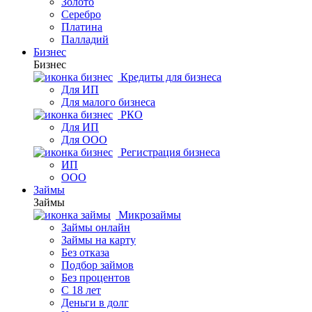
Золото
Серебро
Платина
Палладий
Бизнес
Бизнес
Кредиты для бизнеса
Для ИП
Для малого бизнеса
РКО
Для ИП
Для ООО
Регистрация бизнеса
ИП
ООО
Займы
Займы
Микрозаймы
Займы онлайн
Займы на карту
Без отказа
Подбор займов
Без процентов
С 18 лет
Деньги в долг