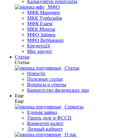
Калькулятор переплаты
МФО
МФК Манимен
МКК Турбозайм
МФК Езаем
МКК Монеза
МФО Займер
МФО Веббанкир
Кредито24
Миг кредит
Статьи
Статьи
Статьи
Новости
Полезные статьи
Вопросы и ответы
Банкротство физических лиц
Еще
Еще
Сервисы
Единая заявка
Узнать долг в ФССП
Конвертер валют
Личный кабинет
О нас