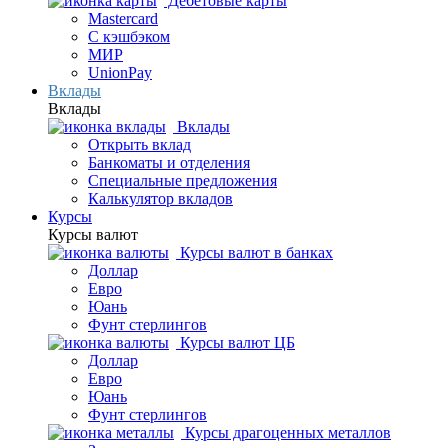
Дебетовые карты
Mastercard
С кэшбэком
МИР
UnionPay
Вклады
Вклады
Вклады
Открыть вклад
Банкоматы и отделения
Специальные предложения
Калькулятор вкладов
Курсы
Курсы валют
Курсы валют в банках
Доллар
Евро
Юань
Фунт стерлингов
Курсы валют ЦБ
Доллар
Евро
Юань
Фунт стерлингов
Курсы драгоценных металлов